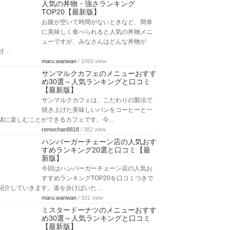
人気の丼物・強さランキング
TOP20【最新版】
お腹が空いて時間がないときなど、簡単
に美味しく食べられると人気の丼物メニ
ューですが、みなさんはどんな丼物が
好…
maru.wanwan
/ 1069 view
サンマルクカフェのメニューおすす
め30選～人気ランキングと口コミ
【最新版】
サンマルクカフェは、こだわりの製法で
焼き上げた美味しいパンをコーヒーと一
緒に楽しむことができるカフェです。今…
remochan8818
/ 382 view
ハンバーガーチェーン店の人気おす
すめランキング20選と口コミ【最
新版】
今回はハンバーガーチェーン店の人気お
すすめランキングTOP20を口コミつきで
紹介していきます。道を歩けばいた…
maru.wanwan
/ 331 view
ミスタードーナツのメニューおすす
め30選～人気ランキングと口コミ
【最新版】