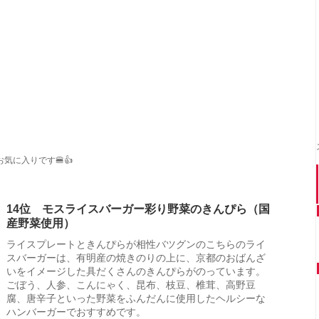
に入りです🍔👍
14位 モスライスバーガー彩り野菜のきんぴら（国
産野菜使用）
ライスプレートときんぴらが相性バツグンのこちらのライ
スバーガーは、有明産の焼きのりの上に、京都のおばんざ
いをイメージした具だくさんのきんぴらがのっています。
ごぼう、人参、こんにゃく、昆布、枝豆、椎茸、高野豆
腐、唐辛子といった野菜をふんだんに使用したヘルシーな
ハンバーガーでおすすめです。