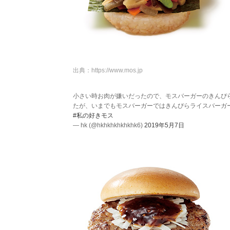
出典：
https://www.mos.jp
小さい時お肉が嫌いだったので、モスバーガーのきんぴ
たが、いまでもモスバーガーではきんぴらライスバーガー
#私の好きモス
— hk (@hkhkhkhkhkhk6)
2019年5月7日