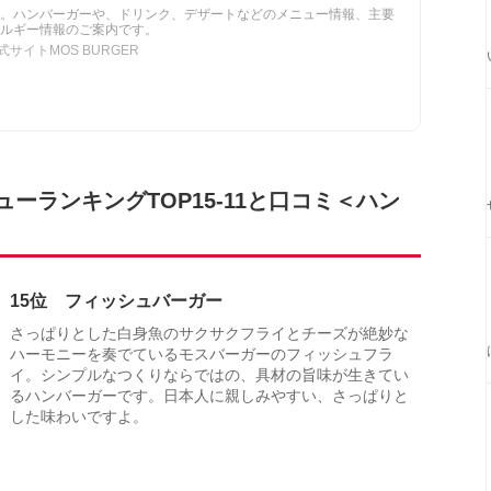
。ハンバーガーや、ドリンク、デザートなどのメニュー情報、主要
ルギー情報のご案内です。
サイトMOS BURGER
ーランキングTOP15-11と口コミ＜ハン
15位 フィッシュバーガー
さっぱりとした白身魚のサクサクフライとチーズが絶妙な
ハーモニーを奏でているモスバーガーのフィッシュフラ
イ。シンプルなつくりならではの、具材の旨味が生きてい
るハンバーガーです。日本人に親しみやすい、さっぱりと
した味わいですよ。