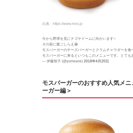
出典：
https://www.mos.jp
今から野球を見にナゴヤドームに向かいます✨
その前に腹ごしらえ😁
モスバーガーのチーズバーガーとクラムチャウダーを食べ
モスバーガーに来るといつもこのメニューです。とてもお
— 伊藤智子 (@yomeane)
2018年4月20日
モスバーガーのおすすめ人気メニュ
ーガー編＞