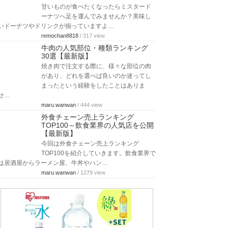
甘いものが食べたくなったらミスタード
ーナツへ足を運んでみませんか？美味し
いドーナツやドリンクが揃っていますよ…
remochan8818
/ 317 view
牛肉の人気部位・種類ランキング
30選【最新版】
焼き肉で注文する際に、様々な部位の肉
があり、どれを選べば良いのか迷ってし
まったという経験をしたことはありま
せ…
maru.wanwan
/ 444 view
外食チェーン売上ランキング
TOP100～飲食業界の人気店を公開
【最新版】
今回は外食チェーン売上ランキング
TOP100を紹介していきます。飲食業界で
は居酒屋からラーメン屋、牛丼やハン…
maru.wanwan
/ 1279 view