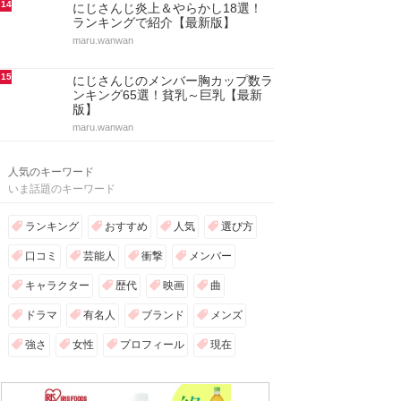
14
にじさんじ炎上＆やらかし18選！
ランキングで紹介【最新版】
maru.wanwan
15
にじさんじのメンバー胸カップ数ラ
ンキング65選！貧乳～巨乳【最新
版】
maru.wanwan
人気のキーワード
いま話題のキーワード
ランキング
おすすめ
人気
選び方
口コミ
芸能人
衝撃
メンバー
キャラクター
歴代
映画
曲
ドラマ
有名人
ブランド
メンズ
強さ
女性
プロフィール
現在