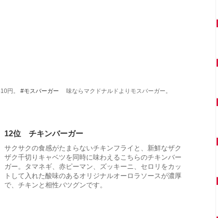
10円。
#モスバーガー
味ならマクドナルドよりモスバーガー。
12位 チキンバーガー
サクサクの食感がたまらないチキンフライと、新鮮なザク
ザク千切りキャベツを同時に味わえるこちらのチキンバー
ガー。タマネギ、赤ピーマン、ズッキーニ、セロリをカッ
トして入れた酸味のあるオリジナルオーロラソースが濃厚
で、チキンと相性バツグンです。