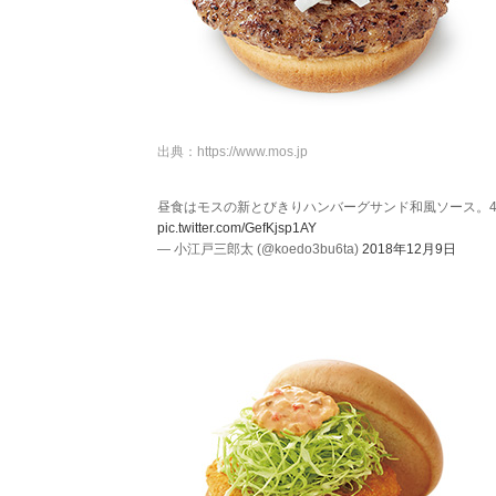
出典：
https://www.mos.jp
昼食はモスの新とびきりハンバーグサンド和風ソース。4
pic.twitter.com/GefKjsp1AY
— 小江戸三郎太 (@koedo3bu6ta)
2018年12月9日