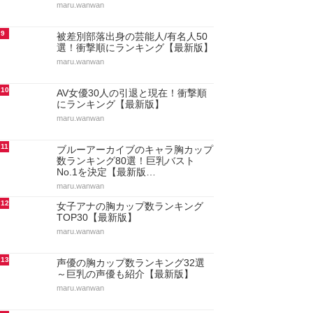
maru.wanwan
9
被差別部落出身の芸能人/有名人50
選！衝撃順にランキング【最新版】
maru.wanwan
10
AV女優30人の引退と現在！衝撃順
にランキング【最新版】
maru.wanwan
11
ブルーアーカイブのキャラ胸カップ
数ランキング80選！巨乳バスト
No.1を決定【最新版…
maru.wanwan
12
女子アナの胸カップ数ランキング
TOP30【最新版】
maru.wanwan
13
声優の胸カップ数ランキング32選
～巨乳の声優も紹介【最新版】
maru.wanwan