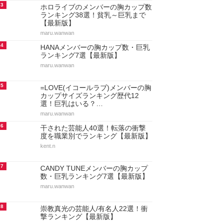
3
ホロライブのメンバーの胸カップ数
ランキング38選！貧乳～巨乳まで
【最新版】
maru.wanwan
4
HANAメンバーの胸カップ数・巨乳
ランキング7選【最新版】
maru.wanwan
5
=LOVE(イコールラブ)メンバーの胸
カップサイズランキング歴代12
選！巨乳はいる？…
maru.wanwan
6
干された芸能人40選！転落の衝撃
度を職業別でランキング【最新版】
kent.n
7
CANDY TUNEメンバーの胸カップ
数・巨乳ランキング7選【最新版】
maru.wanwan
8
崇教真光の芸能人/有名人22選！衝
撃ランキング【最新版】