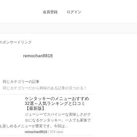
会員登録
ログイン
スポンサードリンク
remochan8818
同じカテゴリーの記事
同じカテゴリーだから興味のある記事が見つかる！
ケンタッキーのメニューおすすめ
32選～人気ランキングと口コミ
【最新版】
ジューシーでスパイシーな美味しさがク
セになるケンタッキー。一人でも家族で
も楽しめるメニューが豊富です。今回は…
remochan8818
/ 374 view