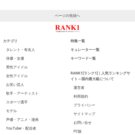
ページの先頭へ
カテゴリ
特集一覧
タレント・有名人
キュレーター一覧
俳優・女優
キーワード一覧
男性アイドル
RANK1[ランク1]｜人気ランキングサ
女性アイドル
イト～国内最大級について
お笑い芸人
運営者
歌手・アーティスト
利用規約
スポーツ選手
プライバシー
モデル
サイトマップ
声優・アニメ・漫画
お問い合せ
YouTuber・配信者
PC版