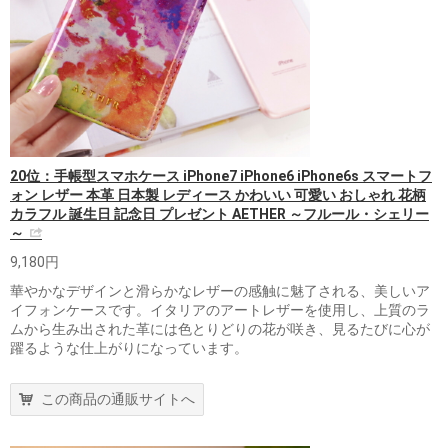
20位：手帳型スマホケース iPhone7 iPhone6 iPhone6s スマートフ
ォン レザー 本革 日本製 レディース かわいい 可愛い おしゃれ 花柄
カラフル 誕生日 記念日 プレゼント AETHER ～フルール・シェリー
～
9,180円
華やかなデザインと滑らかなレザーの感触に魅了される、美しいア
イフォンケースです。イタリアのアートレザーを使用し、上質のラ
ムから生み出された革には色とりどりの花が咲き、見るたびに心が
躍るような仕上がりになっています。
この商品の通販サイトへ