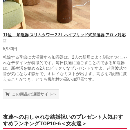
11位 加湿器 スリムタワー 2.3L ハイブリッド式加湿器 アロマ対応
5,980円
乾燥する季節に大活躍する加湿器は、2人の新居によく馴染むおしゃ
れなデザインが特徴的です。毎日快適に過ごすことのできる加湿器
は、新生活を始める2人にピッタリなプレゼントですよ。超音波式で
音が気にならず静かで、キレイなミストが出ます。高さを2段階に変
えることができ、とても機能性の高い加湿器です。
この商品の通販サイトへ
友達へのおしゃれな結婚祝いのプレゼント人気おす
すめランキングTOP10-6＜女友達＞