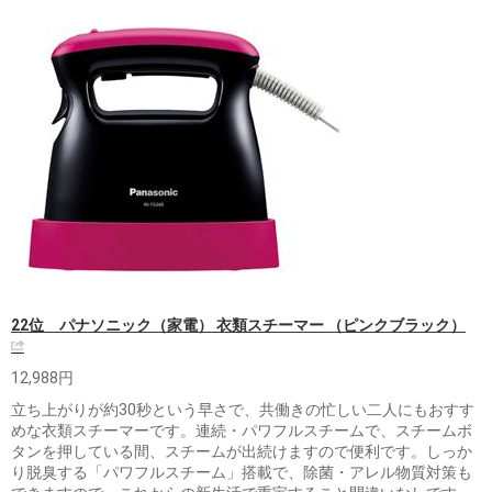
22位 パナソニック（家電） 衣類スチーマー （ピンクブラック）
12,988円
立ち上がりが約30秒という早さで、共働きの忙しい二人にもおすす
めな衣類スチーマーです。連続・パワフルスチームで、スチームボ
タンを押している間、スチームが出続けますので便利です。しっか
り脱臭する「パワフルスチーム」搭載で、除菌・アレル物質対策も