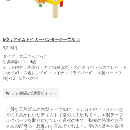
8位：アイムトイ カーペンターテーブル
9,396円
タイプ：大工さんごっこ
対象年齢：2～4歳
セット内容：本体×1・ネジ×3種(6本)・のこぎり×1・ものさし×1・ト
ンカチ×1・六角レンチ×1・マイナスドライバー×1、木製パーツ(7
種)×12・S字ペグ×4
この商品の通販サイトへ
上質な天然ゴムの木製テーブルに、トンカチやドライバーな
どの工具が付いたアイムトイ製の大工玩具です。木製テーブ
ルにパーツを取り付けていく過程の中で、指先の発達やお子
さんの好奇心、想像力を育んでくれます。学びの基本を会得