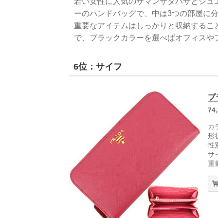
若い女性に人気のサマンサタバサとシュ
ーのハンドバッグで、中は3つの部屋に
重要なアイテムはしっかりと収納するこ
で、ブラックカラーを選べばオフィスや
6位：サイフ
プ
74
カ
形
性
サイ
重