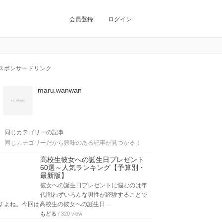
会員登録
ログイン
スポンサードリンク
maru.wanwan
同じカテゴリーの記事
同じカテゴリーだから興味のある記事が見つかる！
高校生彼女への誕生日プレゼント
60選～人気ランキング【予算別・
最新版】
彼女への誕生日プレゼントに悩むのは年
代問わずいろんな男性が経験することで
すよね。今回は高校生の彼女への誕生日…
もどる
/ 320 view