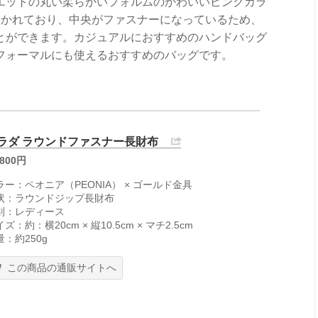
エットの丸い柔らかいフォルムのかわいいピンクカラ
分かれており、中央がファスナーになっているため、
とができます。カジュアルにおすすめのハンドバッグ
フォーマルにも使えるおすすめのバッグです。
ラダ ラウンドファスナー長財布
,800円
ラー：ペオニア（PEONIA） × ゴールド金具
状：ラウンドジップ長財布
別：レディース
ズ：約：横20cm × 縦10.5cm × マチ2.5cm
量：約250g
この商品の通販サイトへ