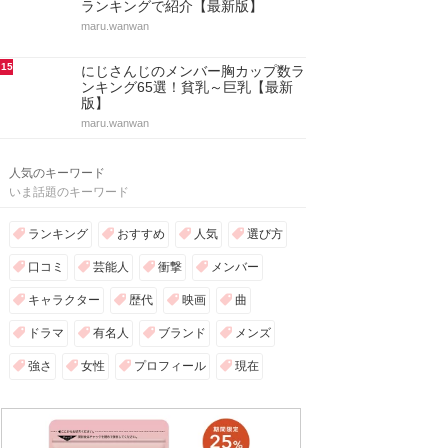
ランキングで紹介【最新版】
maru.wanwan
15
にじさんじのメンバー胸カップ数ラ
ンキング65選！貧乳～巨乳【最新
版】
maru.wanwan
人気のキーワード
いま話題のキーワード
ランキング
おすすめ
人気
選び方
口コミ
芸能人
衝撃
メンバー
キャラクター
歴代
映画
曲
ドラマ
有名人
ブランド
メンズ
強さ
女性
プロフィール
現在