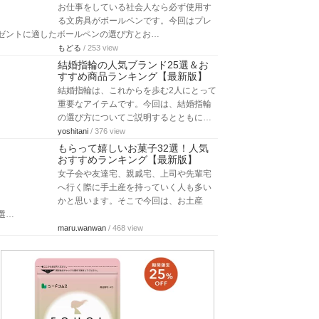
お仕事をしている社会人なら必ず使用す
る文房具がボールペンです。今回はプレ
ゼントに適したボールペンの選び方とお…
もどる
/ 253 view
結婚指輪の人気ブランド25選＆お
すすめ商品ランキング【最新版】
結婚指輪は、これからを歩む2人にとって
重要なアイテムです。今回は、結婚指輪
の選び方についてご説明するとともに…
yoshitani
/ 376 view
もらって嬉しいお菓子32選！人気
おすすめランキング【最新版】
女子会や友達宅、親戚宅、上司や先輩宅
へ行く際に手土産を持っていく人も多い
かと思います。そこで今回は、お土産
選…
maru.wanwan
/ 468 view