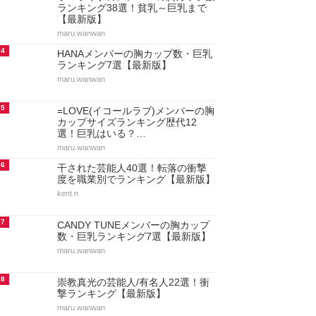
ランキング38選！貧乳～巨乳まで
【最新版】
maru.wanwan
4
HANAメンバーの胸カップ数・巨乳
ランキング7選【最新版】
maru.wanwan
5
=LOVE(イコールラブ)メンバーの胸
カップサイズランキング歴代12
選！巨乳はいる？…
maru.wanwan
6
干された芸能人40選！転落の衝撃
度を職業別でランキング【最新版】
kent.n
7
CANDY TUNEメンバーの胸カップ
数・巨乳ランキング7選【最新版】
maru.wanwan
8
崇教真光の芸能人/有名人22選！衝
撃ランキング【最新版】
maru.wanwan