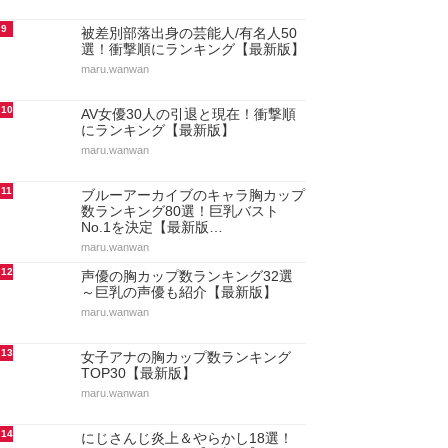
9
被差別部落出身の芸能人/有名人50
選！衝撃順にランキング【最新版】
maru.wanwan
10
AV女優30人の引退と現在！衝撃順
にランキング【最新版】
maru.wanwan
11
ブルーアーカイブのキャラ胸カップ
数ランキング80選！巨乳バスト
No.1を決定【最新版…
maru.wanwan
12
声優の胸カップ数ランキング32選
～巨乳の声優も紹介【最新版】
maru.wanwan
13
女子アナの胸カップ数ランキング
TOP30【最新版】
maru.wanwan
14
にじさんじ炎上＆やらかし18選！