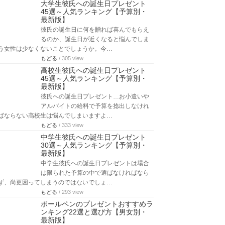
大学生彼氏への誕生日プレゼント
45選～人気ランキング【予算別・
最新版】
彼氏の誕生日に何を贈れば喜んでもらえ
るのか、誕生日が近くなると悩んでしま
う女性は少なくないことでしょうか。今…
もどる
/ 305 view
高校生彼氏への誕生日プレゼント
45選～人気ランキング【予算別・
最新版】
彼氏への誕生日プレゼント…お小遣いや
アルバイトの給料で予算を捻出しなけれ
ばならない高校生は悩んでしまいますよ…
もどる
/ 333 view
中学生彼氏への誕生日プレゼント
30選～人気ランキング【予算別・
最新版】
中学生彼氏への誕生日プレゼントは場合
は限られた予算の中で選ばなければなら
ず、尚更困ってしまうのではないでしょ…
もどる
/ 293 view
ボールペンのプレゼントおすすめラ
ンキング22選と選び方【男女別・
最新版】