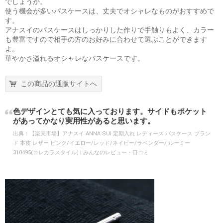
でしょうか。
使う機会が多いパスケースは、丈夫でオシャレなものがおすすめで
す。
アナスイのパスケースはしっかりした作りで手触りもよく、カラー
も豊富ですので相手の方のお好みに合わせて選ぶことができます
よ。
華やかさ溢れるオシャレなパスケースです。
この商品の通販サイトへ
色デザインとても気に入っております。サイドもポケット
があってかなり実用性があると思います。
出典：
【楽天市場】アナスイ ANNA SUI 定期入れ レディース パスケース ブラン
ド 本皮 レザー ピンク/イエロー/レッド/ネイビー/ラベンダー/ ルーミー
310495(コレカラスタイル) | みんなのレビュー・口コミ