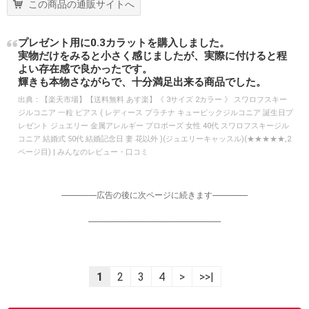
この商品の通販サイトへ
プレゼント用に0.3カラットを購入しました。
実物だけをみると小さく感じましたが、実際に付けると程
よい存在感で良かったです。
輝きも本物さながらで、十分満足出来る商品でした。
出典：
【楽天市場】【送料無料 あす楽】《 3サイズ 2カラー 》 スワロフスキー
ジルコニア 一粒 ピアス ( レディース プラチナ キュービックジルコニア 誕生日プ
レゼント ジュエリー 金属アレルギー プロポーズ 女性 40代 スワロフスキージル
コニア 結婚式 50代 結婚記念日 妻 花以外 )(ジュエリーキャッスル)(★★★★★,2
ページ目) | みんなのレビュー・口コミ
-----------------広告の後に次ページに続きます-----------------
----------------------------------------------------------------
1
2
3
4
>
>>|