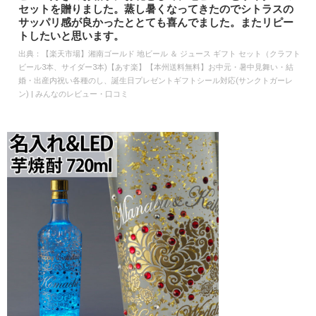
セットを贈りました。蒸し暑くなってきたのでシトラスの
サッパリ感が良かったととても喜んでました。またリピー
トしたいと思います。
出典：
【楽天市場】湘南ゴールド 地ビール ＆ ジュース ギフト セット（クラフト
ビール3本、サイダー3本)【あす楽】【本州送料無料】お中元・暑中見舞い・結
婚・出産内祝い各種のし、誕生日プレゼントギフトシール対応(サンクトガーレ
ン) | みんなのレビュー・口コミ