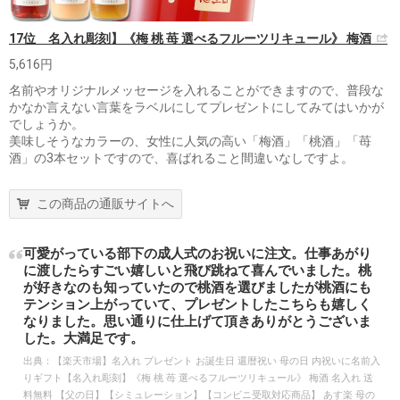
17位 名入れ彫刻】《梅 桃 苺 選べるフルーツリキュール》 梅酒
5,616円
名前やオリジナルメッセージを入れることができますので、普段な
かなか言えない言葉をラベルにしてプレゼントにしてみてはいかが
でしょうか。
美味しそうなカラーの、女性に人気の高い「梅酒」「桃酒」「苺
酒」の3本セットですので、喜ばれること間違いなしですよ。
この商品の通販サイトへ
可愛がっている部下の成人式のお祝いに注文。仕事あがり
に渡したらすごい嬉しいと飛び跳ねて喜んでいました。桃
が好きなのも知っていたので桃酒を選びましたが桃酒にも
テンション上がっていて、プレゼントしたこちらも嬉しく
なりました。思い通りに仕上げて頂きありがとうございま
した。大満足です。
出典：
【楽天市場】名入れ プレゼント お誕生日 還暦祝い 母の日 内祝いに名前入
りギフト【名入れ彫刻】《梅 桃 苺 選べるフルーツリキュール》 梅酒 名入れ 送
料無料 【父の日】【シミュレーション】【コンビニ受取対応商品】 あす楽 母の