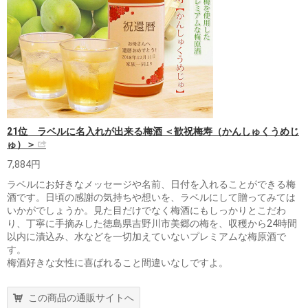
21位 ラベルに名入れが出来る梅酒 ＜歓祝梅寿（かんしゅくうめじ
ゅ）＞
7,884円
ラベルにお好きなメッセージや名前、日付を入れることができる梅
酒です。日頃の感謝の気持ちや想いを、ラベルにして贈ってみては
いかがでしょうか。見た目だけでなく梅酒にもしっかりとこだわ
り、丁寧に手摘みした徳島県吉野川市美郷の梅を、収穫から24時間
以内に漬込み、水などを一切加えていないプレミアムな梅原酒で
す。
梅酒好きな女性に喜ばれること間違いなしですよ。
この商品の通販サイトへ