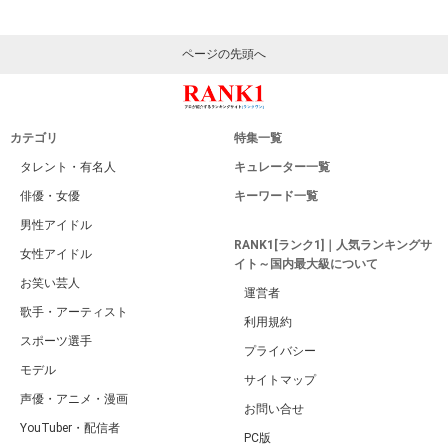
ページの先頭へ
カテゴリ
特集一覧
タレント・有名人
キュレーター一覧
俳優・女優
キーワード一覧
男性アイドル
RANK1[ランク1]｜人気ランキングサ
女性アイドル
イト～国内最大級について
お笑い芸人
運営者
歌手・アーティスト
利用規約
スポーツ選手
プライバシー
モデル
サイトマップ
声優・アニメ・漫画
お問い合せ
YouTuber・配信者
PC版