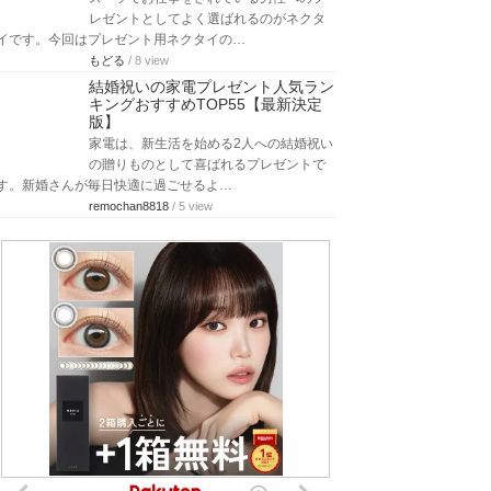
レゼントとしてよく選ばれるのがネクタ
イです。今回はプレゼント用ネクタイの…
もどる
/ 8 view
結婚祝いの家電プレゼント人気ラン
キングおすすめTOP55【最新決定
版】
家電は、新生活を始める2人への結婚祝い
の贈りものとして喜ばれるプレゼントで
す。新婚さんが毎日快適に過ごせるよ…
remochan8818
/ 5 view