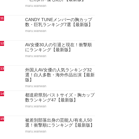
maru.wanwan
11
CANDY TUNEメンバーの胸カップ
数・巨乳ランキング7選【最新版】
maru.wanwan
12
AV女優30人の引退と現在！衝撃順
にランキング【最新版】
maru.wanwan
13
外国人AV女優の人気ランキング32
選！白人多数・海外作品出演【最新
版】
maru.wanwan
14
都道府県別バストサイズ・胸カップ
数ランキング47【最新版】
maru.wanwan
15
被差別部落出身の芸能人/有名人50
選！衝撃順にランキング【最新版】
maru.wanwan