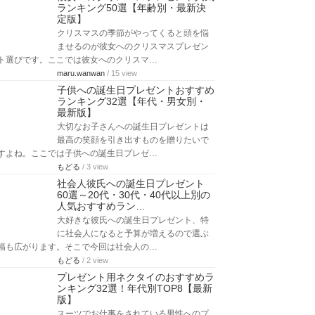
ランキング50選【年齢別・最新決
定版】
クリスマスの季節がやってくると頭を悩
ませるのが彼女へのクリスマスプレゼン
ト選びです。ここでは彼女へのクリスマ…
maru.wanwan
/ 15 view
子供への誕生日プレゼントおすすめ
ランキング32選【年代・男女別・
最新版】
大切なお子さんへの誕生日プレゼントは
最高の笑顔を引き出すものを贈りたいで
すよね。ここでは子供への誕生日プレゼ…
もどる
/ 3 view
社会人彼氏への誕生日プレゼント
60選～20代・30代・40代以上別の
人気おすすめラン…
大好きな彼氏への誕生日プレゼント、特
に社会人になると予算が増えるので選ぶ
幅も広がります。そこで今回は社会人の…
もどる
/ 2 view
プレゼント用ネクタイのおすすめラ
ンキング32選！年代別TOP8【最新
版】
スーツでお仕事をされている男性へのプ