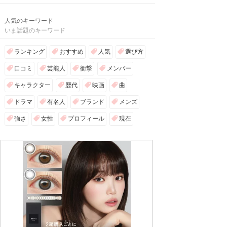
人気のキーワード
いま話題のキーワード
ランキング
おすすめ
人気
選び方
口コミ
芸能人
衝撃
メンバー
キャラクター
歴代
映画
曲
ドラマ
有名人
ブランド
メンズ
強さ
女性
プロフィール
現在