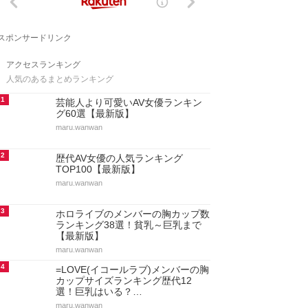
スポンサードリンク
アクセスランキング
人気のあるまとめランキング
1
芸能人より可愛いAV女優ランキン
グ60選【最新版】
maru.wanwan
2
歴代AV女優の人気ランキング
TOP100【最新版】
maru.wanwan
3
ホロライブのメンバーの胸カップ数
ランキング38選！貧乳～巨乳まで
【最新版】
maru.wanwan
4
=LOVE(イコールラブ)メンバーの胸
カップサイズランキング歴代12
選！巨乳はいる？…
maru.wanwan