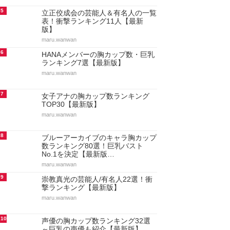
5
立正佼成会の芸能人＆有名人の一覧
表！衝撃ランキング11人【最新
版】
maru.wanwan
6
HANAメンバーの胸カップ数・巨乳
ランキング7選【最新版】
maru.wanwan
7
女子アナの胸カップ数ランキング
TOP30【最新版】
maru.wanwan
8
ブルーアーカイブのキャラ胸カップ
数ランキング80選！巨乳バスト
No.1を決定【最新版…
maru.wanwan
9
崇教真光の芸能人/有名人22選！衝
撃ランキング【最新版】
maru.wanwan
10
声優の胸カップ数ランキング32選
～巨乳の声優も紹介【最新版】