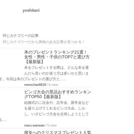
yoshitani
同じカテゴリーの記事
同じカテゴリーだから興味のある記事が見つかる！
本のプレゼントランキング21選！
女性・男性・子供のTOP7と選び方
【最新版】
本をプレゼントする際は、どんな本を選
んだら良いのか迷う方は多いかと思いま
す。今回は本のプレゼントの選び方と、…
remochan8818
/ 6 view
ビンゴ大会の景品おすすめランキン
グTOP50【最新版】
結婚式の二次会や、忘年会、新年会など
を盛り上げてくれるビンゴ大会。しか
し、いざビンゴ大会を企画しようとして
も…
maru.wanwan
/ 5 view
彼女へのクリスマスプレゼント人気