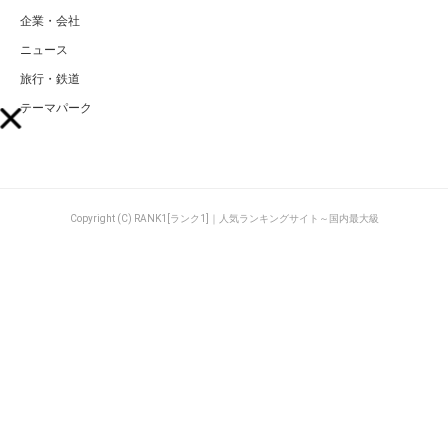
企業・会社
ニュース
旅行・鉄道
テーマパーク
Copyright (C) RANK1[ランク1]｜人気ランキングサイト～国内最大級