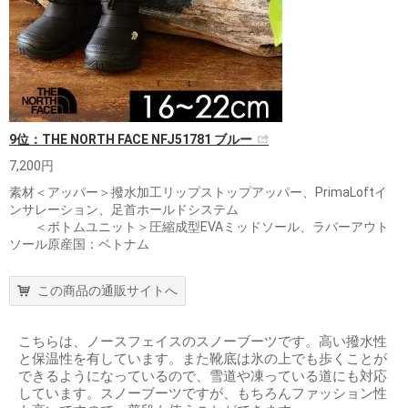
9位：THE NORTH FACE NFJ51781 ブルー
7,200円
素材＜アッパー＞撥水加工リップストップアッパー、PrimaLoftイ
ンサレーション、足首ホールドシステム
＜ボトムユニット＞圧縮成型EVAミッドソール、ラバーアウト
ソール原産国：ベトナム
この商品の通販サイトへ
こちらは、ノースフェイスのスノーブーツです。高い撥水性
と保温性を有しています。また靴底は氷の上でも歩くことが
できるようになっているので、雪道や凍っている道にも対応
しています。スノーブーツですが、もちろんファッション性