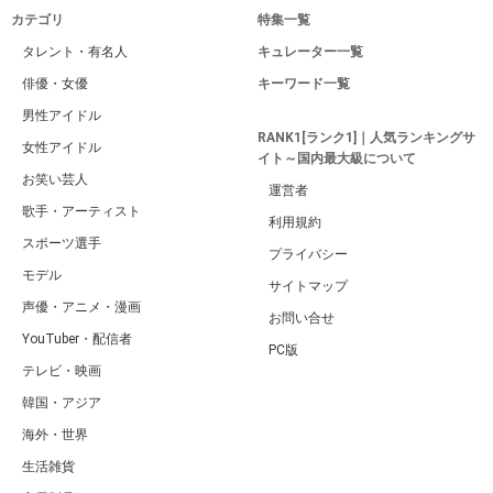
カテゴリ
特集一覧
タレント・有名人
キュレーター一覧
俳優・女優
キーワード一覧
男性アイドル
RANK1[ランク1]｜人気ランキングサ
女性アイドル
イト～国内最大級について
お笑い芸人
運営者
歌手・アーティスト
利用規約
スポーツ選手
プライバシー
モデル
サイトマップ
声優・アニメ・漫画
お問い合せ
YouTuber・配信者
PC版
テレビ・映画
韓国・アジア
海外・世界
生活雑貨