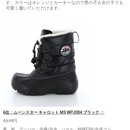
す。カラーはオレンジとカーキーなので男の子も女の子でも
可愛く履いていただけます。
6位：ムーンスター キャロット MS WPJ004 ブラック
4,644円
素 材 アッパー：合繊/合皮 ソール：特殊EVA/合成ゴム