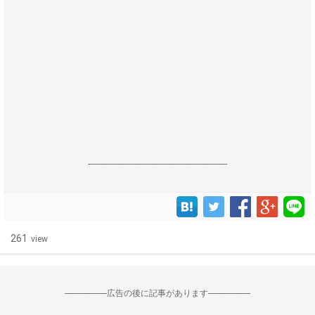
------------------------------------------------------------------
261
view
--------------------広告の後に記事があります--------------------