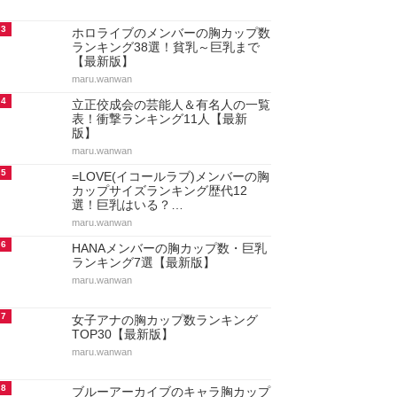
3
ホロライブのメンバーの胸カップ数
ランキング38選！貧乳～巨乳まで
【最新版】
maru.wanwan
4
立正佼成会の芸能人＆有名人の一覧
表！衝撃ランキング11人【最新
版】
maru.wanwan
5
=LOVE(イコールラブ)メンバーの胸
カップサイズランキング歴代12
選！巨乳はいる？…
maru.wanwan
6
HANAメンバーの胸カップ数・巨乳
ランキング7選【最新版】
maru.wanwan
7
女子アナの胸カップ数ランキング
TOP30【最新版】
maru.wanwan
8
ブルーアーカイブのキャラ胸カップ