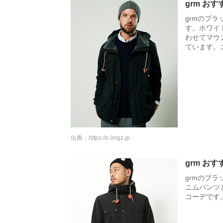
grm お
grmのブ
す。ホワイ
わせてマウ
ています。
出典：
https://c.imgz.jp
grm お
grmのブ
ニムパンツ
コーデです