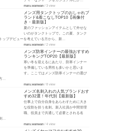
ティーなジャージをカジュアルにか…
maru.wanwan
/ 3 view
メンズ用タンクトップのおしゃれブ
ランド&着こなしTOP10【画像付
き・最新版】
夏のファッションアイテムとして外せな
いのがタンクトップで。この夏、タンク
トップデビューを考えている方から、新…
maru.wanwan
/ 2 view
メンズ防寒インナーの最強おすすめ
ランキングTOP20【最新版】
寒い冬を迎えるにあたり、防寒インナー
を準備している男性も多いかと思いま
す。ここではメンズ防寒インナーの選び
方…
maru.wanwan
/ 8 view
メンズ名刺入れの人気ブランドおす
すめ32選！年代別【最新版】
仕事上で自分自身をあらわすために大き
な役割を担う名刺。新入社員か中間管理
職、役員まで共通して必要とされる名
刺…
maru.wanwan
/ 4 view