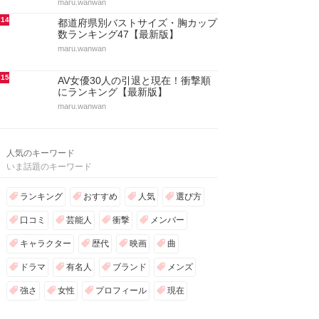
maru.wanwan
14
都道府県別バストサイズ・胸カップ
数ランキング47【最新版】
maru.wanwan
15
AV女優30人の引退と現在！衝撃順
にランキング【最新版】
maru.wanwan
人気のキーワード
いま話題のキーワード
ランキング
おすすめ
人気
選び方
口コミ
芸能人
衝撃
メンバー
キャラクター
歴代
映画
曲
ドラマ
有名人
ブランド
メンズ
強さ
女性
プロフィール
現在