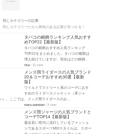
同じカテゴリーの記事
同じカテゴリーだから興味のある記事が見つかる！
タバコの銘柄ランキング人気おすす
めTOP22【最新版】
タバコの銘柄おすすめ人気ランキング
TOP22をまとめました。タバコの種類は
増え続けていますが、現在はどの銘柄…
risa
/ 15 view
メンズ用ライダースの人気ブランド
20＆コーデおすすめ30選【最新
版】
ワイルドでストリート系のコーデにおす
すめのライダースジャケット（革ジャ
ン）。ここでは、メンズ用ライダースのお…
maru.wanwan
/ 3 view
メンズ用ジャージの人気ブランドと
コーデTOP14【最新版】
最近若い世代に流行しているファッショ
ンであるスポーツMIXスタイルは、スポー