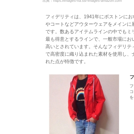
出典：
https://images-na.ssl-images-amazon.com
フィデリティは、1941年にボストンに
やコートなどアウターウェアをメインに
です。数あるアイテムラインの中でもミ
最も得意とするラインで、一般市場において
高いとされています。そんなフィデリティ
で高密度に織り込まれた素材を使用し、
れた点が特徴です。
フ
コ
を