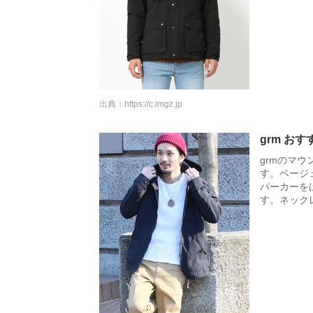
出典：
https://c.imgz.jp
grm お
grmのマ
す。ベージ
パーカーを
す。ネック