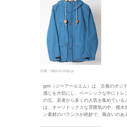
出典：
https://c.imgz.jp
grm（ジーアールエム）は、古着のポジ
感じを大切にし、ベーシックな中にトレ
の元、若者から多くの人気を集めている人
は、オーソドックスな雰囲気の中、撥水
ン素材のバランスが絶妙で、風合いのあ