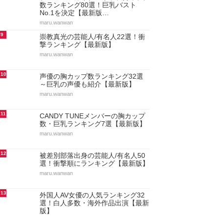
数ランキング80選！巨乳バスト
No.1を決定【最新版…
maru.wanwan
9
崇教真光の芸能人/有名人22選！衝
撃ランキング【最新版】
maru.wanwan
10
声優の胸カップ数ランキング32選
～巨乳の声優も紹介【最新版】
maru.wanwan
11
CANDY TUNEメンバーの胸カップ
数・巨乳ランキング7選【最新版】
maru.wanwan
12
被差別部落出身の芸能人/有名人50
選！衝撃順にランキング【最新版】
maru.wanwan
13
外国人AV女優の人気ランキング32
選！白人多数・海外作品出演【最新
版】