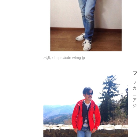
出典：
https://cdn.wimg.jp
フ
カ
ニ
ア
ジ