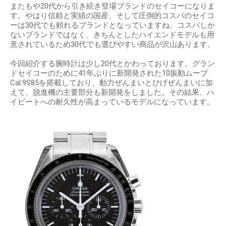
またもや20代から引き続き登場ブランドのセイコーになりま
す。やはり信頼と実績の国産、そして圧倒的コスパのセイコ
ーは30代でも頼れるブランドとなっていますね。コスパしか
ないブランドではなく、きちんとしたハイエンドモデルも用
意されているため30代でも選びやすい商品が沢山あります。
今回紹介する腕時計は少し20代とかわっております。グラン
ドセイコーのために41年ぶりに新開発された10振動ムーブ
Cal.9S85を搭載しており、動力ぜんまいとひげぜんまいに加
えて、脱進機の主要部分も新開発をしました。その結果、ハ
イビートへの耐久性が高まっているモデルになっています。