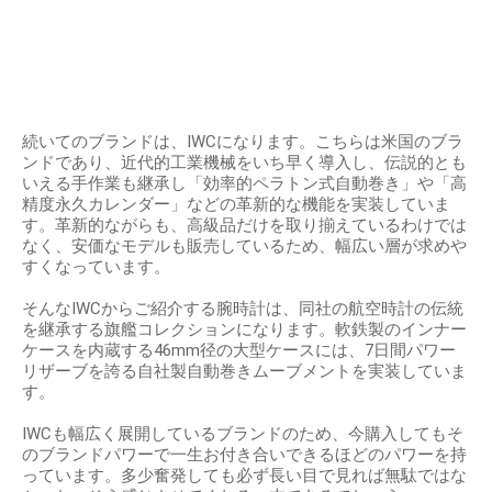
続いてのブランドは、IWCになります。こちらは米国のブラ
ンドであり、近代的工業機械をいち早く導入し、伝説的とも
いえる手作業も継承し「効率的ペラトン式自動巻き」や「高
精度永久カレンダー」などの革新的な機能を実装していま
す。革新的ながらも、高級品だけを取り揃えているわけでは
なく、安価なモデルも販売しているため、幅広い層が求めや
すくなっています。
そんなIWCからご紹介する腕時計は、同社の航空時計の伝統
を継承する旗艦コレクションになります。軟鉄製のインナー
ケースを内蔵する46mm径の大型ケースには、7日間パワー
リザーブを誇る自社製自動巻きムーブメントを実装していま
す。
IWCも幅広く展開しているブランドのため、今購入してもそ
のブランドパワーで一生お付き合いできるほどのパワーを持
っています。多少奮発しても必ず長い目で見れば無駄ではな