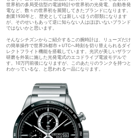
世界初の多局受信型の電波時計や世界初の光発電、自動巻発
電など、数々の世界初を展開してきたブランドになります。
創業1930年と、歴史としては新しいほうの部類になります
が、そのせいもあって逆に知らない人はほぼいないブランド
ではないかと思います。
そんなシチズンからご紹介するこの腕時計は、リューズだけ
の簡単操作で世界26都市＋UTCへ時刻を切り替えられるダイ
レクトフライト機能を搭載しています。光沢が美しいザラツ
研磨を外装に施した光発電式のエコドライブ電波モデルで
す。10万円前後になりますが、このあたりのランクを持つと
わかっているな、と思われる一品になります。