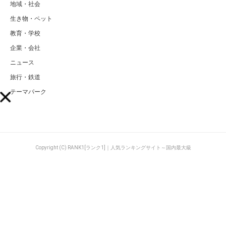
地域・社会
生き物・ペット
教育・学校
企業・会社
ニュース
旅行・鉄道
テーマパーク
Copyright (C) RANK1[ランク1]｜人気ランキングサイト～国内最大級