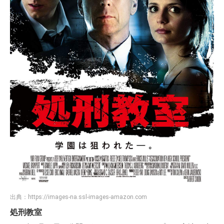
出典：
https://images-na.ssl-images-amazon.com
処刑教室