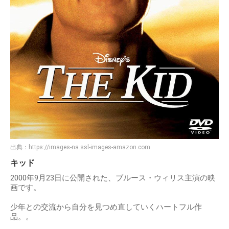
出典：
https://images-na.ssl-images-amazon.com
キッド
2000年9月23日に公開された、ブルース・ウィリス主演の映
画です。
少年との交流から自分を見つめ直していくハートフル作
品。。