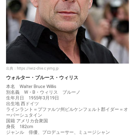
出典：
https://iwiz-chie.c.yimg.jp
ウォルター・ブルース・ウィリス
本名 Walter Bruce Willis
別名義 W・B・ウィリス ブルーノ
生年月日 1955年3月19日
出生地 西ドイツ
ラインラント＝プファルツ州ビルケンフェルト郡イダー＝オ
ーバーシュタイン
国籍 アメリカ合衆国
身長 182cm
ジャンル 俳優、プロデューサー、ミュージシャン