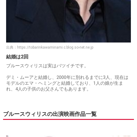
出典：
https://tobarinkawaminami.c.blog.so-net.ne.jp
結婚は2回
ブルースウィリスは実はバツイチです。
デミ・ムーアと結婚し、2000年に別れるまでに3人、現在は
モデルのエマ・ヘミングと結婚しており、1人の娘が生ま
れ、4人の子供のお父さんでもあります。
ブルースウィリスの出演映画作品一覧