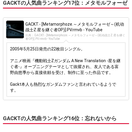
GACKTの人気曲ランキング17位：メタモルフォーゼ
GACKT.-.[Metamorphoze.～メタモルフォーゼ～(机动
战士Z.星を継ぐ者OP)].PV.rmvb - YouTube
出典：GACKT.-.[Metamorphoze.～メタモルフォーゼ～(机动战士Z.星を継ぐ
者OP)].PV.rmvb - YouTube
2005年5月25日発売の22枚目シングル。
アニメ映画『機動戦士Ζガンダム A New Translation -星を継
ぐ者-』オープニングテーマとして抜擢され、友人である富
野由悠季から直接依頼を受け、制作に至った作品です。
Gackt本人も熱烈なガンダムファンと言われているようで
す。
GACKTの人気曲ランキング16位：忘れないから