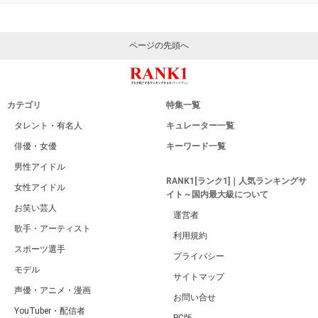
ページの先頭へ
カテゴリ
特集一覧
タレント・有名人
キュレーター一覧
俳優・女優
キーワード一覧
男性アイドル
RANK1[ランク1]｜人気ランキングサ
女性アイドル
イト～国内最大級について
お笑い芸人
運営者
歌手・アーティスト
利用規約
スポーツ選手
プライバシー
モデル
サイトマップ
声優・アニメ・漫画
お問い合せ
YouTuber・配信者
PC版