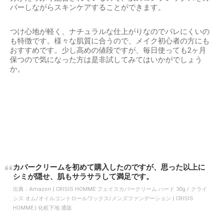
バーしながらスキンケアすることができます。
つけ心地が軽く、ナチュラルな仕上がりなのでバレにくいの
も特徴です。様々な肌質に合うので、メイク初心者の方にも
おすすめです。少し高めの値段ですが、毎日使っても2ヶ月
保つので気になった方は是非試してみてはいかがでしょう
か。
カバークリームを初めて購入したのですが、思った以上に
シミが隠せ、肌もサラサラして満足です。
出典：
Amazon | CRISIS HOMME フェイスカバークリーム ハード 30g / クライ
シス オム/オイルコントロールワックス/メンズファンデーション | CRISIS
HOMME | 化粧下地 通販