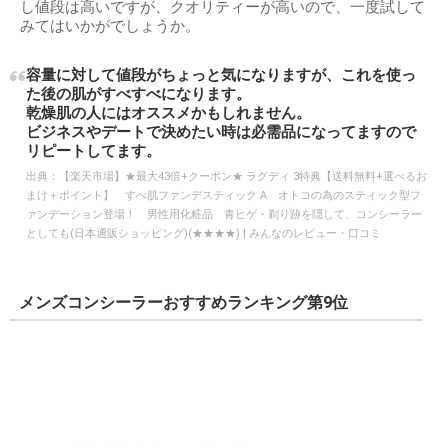
し値段は高いですが、クオリティーが高いので、一度試して
みてはいかがでしょうか。
容量に対して値段がちょっと気になりますが、これを使っ
た後の肌がすべすべになります。
乾燥肌の人にはオススメかもしれません。
ビジネスやデートで決めたい時は必需品になってますので
リピートしてます。
出典：
【楽天市場】★最大43倍+クーポン★ ラグディ 3特典【送料無料+選べるお
まけ＋ポイント】 すべ肌ファンデスティック A オトコの為のスティック型フ
ァンデーション登場！ 男性用化粧品 青ヒゲ・剃り跡を隠して、コンシーラー
としても(日本通販ショッピング)(★★★★) | みんなのレビュー・口コミ
メンズコンシーラーおすすめランキング第9位