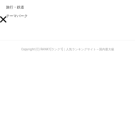
旅行・鉄道
テーマパーク
Copyright (C) RANK1[ランク1]｜人気ランキングサイト～国内最大級