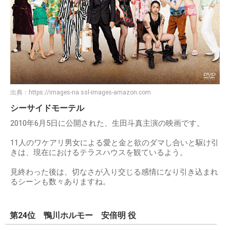
出典：
https://images-na.ssl-images-amazon.com
シーサイドモーテル
2010年6月5日に公開された、生田斗真主演の映画です。
11人のワケアリ男女による愛と金と欲のダマし合いと駆け引
きは、現在におけるテラスハウスを観ているよう。
見終わった後は、切なさが入り交じる感情になり引き込まれ
るシーンも数々ありますね。
第24位 鴨川ホルモー 安倍明 役