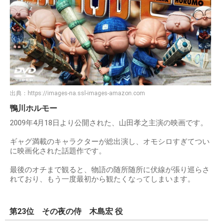
出典：
https://images-na.ssl-images-amazon.com
鴨川ホルモー
2009年4月18日より公開された、山田孝之主演の映画です。
ギャグ満載のキャラクターが総出演し、オモシロすぎてつい
に映画化された話題作です。
最後のオチまで観ると、物語の随所随所に伏線が張り巡らさ
れており、もう一度最初から観たくなってしまいます。
第23位 その夜の侍 木島宏 役