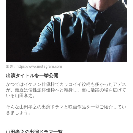
出典：
https://www.instagram.com
出演タイトルを一挙公開
かつてはイケメン俳優枠でカッコイイ役柄も多かったアデス
が、最近は個性派俳優枠へと転身し、更に活躍の場を広げて
いる山田孝之。
そんな山田孝之の出演ドラマと映画作品を一挙ご紹介してい
きましょう。
山田孝之の出演ドラマ一覧