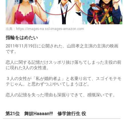
出典：
https://images-na.ssl-images-amazon.com
指輪をはめたい
2011年11月19日に公開された、山田孝之主演の主演の映画
です。
恋人に関する記憶だけスッポリ抜け落ちてしまった主役の前
に現れた3人の女性達。
３人の女性が「私が婚約者よ」と名乗り出て、スゴイモテモ
テじゃん。と思わずつぶやいてしまうほど。
恋人の記憶を失った理由も深掘りできて、感慨深いです。
第21位 舞妓Haaaan!!! 修学旅行生 役