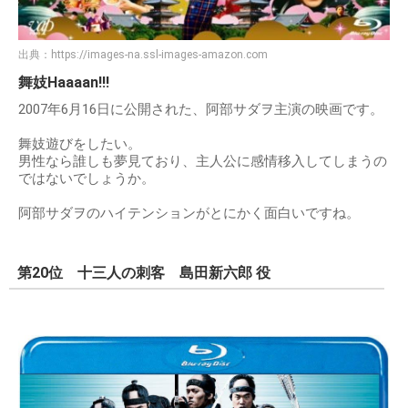
出典：
https://images-na.ssl-images-amazon.com
舞妓Haaaan!!!
2007年6月16日に公開された、阿部サダヲ主演の映画です。
舞妓遊びをしたい。
男性なら誰しも夢見ており、主人公に感情移入してしまうの
ではないでしょうか。
阿部サダヲのハイテンションがとにかく面白いですね。
第20位 十三人の刺客 島田新六郎 役