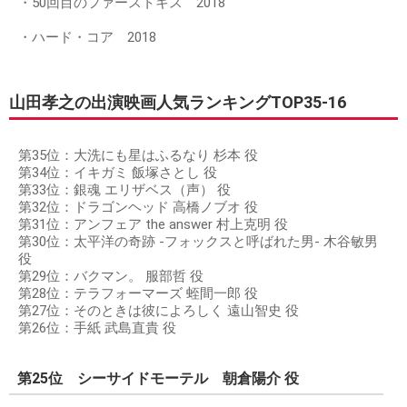
・50回目のファーストキス 2018
・ハード・コア 2018
山田孝之の出演映画人気ランキングTOP35-16
第35位：大洗にも星はふるなり 杉本 役
第34位：イキガミ 飯塚さとし 役
第33位：銀魂 エリザベス（声） 役
第32位：ドラゴンヘッド 高橋ノブオ 役
第31位：アンフェア the answer 村上克明 役
第30位：太平洋の奇跡 -フォックスと呼ばれた男- 木谷敏男
役
第29位：バクマン。 服部哲 役
第28位：テラフォーマーズ 蛭間一郎 役
第27位：そのときは彼によろしく 遠山智史 役
第26位：手紙 武島直貴 役
第25位 シーサイドモーテル 朝倉陽介 役