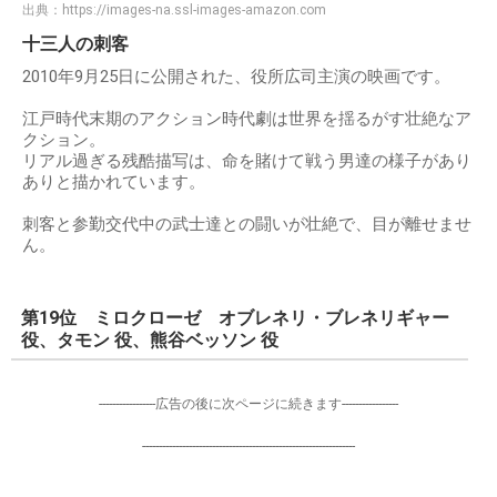
出典：
https://images-na.ssl-images-amazon.com
十三人の刺客
2010年9月25日に公開された、役所広司主演の映画です。
江戸時代末期のアクション時代劇は世界を揺るがす壮絶なア
クション。
リアル過ぎる残酷描写は、命を賭けて戦う男達の様子があり
ありと描かれています。
刺客と参勤交代中の武士達との闘いが壮絶で、目が離せませ
ん。
第19位 ミロクローゼ オブレネリ・ブレネリギャー
役、タモン 役、熊谷ベッソン 役
-----------------広告の後に次ページに続きます-----------------
----------------------------------------------------------------