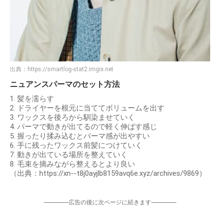
出典：
https://smartlog-stat2.imgix.net
ニュアンスパーマのセット方法
1. 髪を濡らす
2. ドライヤーを根元に当ててボリュームを出す
3. ワックスを後ろから馴染ませていく
4. パーマで動きが出てるので軽く伸ばす感じ
5. 握ったり揉み込むとパーマ感が出やすい
6. 手に残ったワックス前髪につけていく
7. 動きが出ている場所を整えていく
8. 毛束を摘みながら整えるとより良い
（出典：https://xn--t8j0ayjlb8159avq6e.xyz/archives/9869）
-----------------広告の後に次ページに続きます-----------------