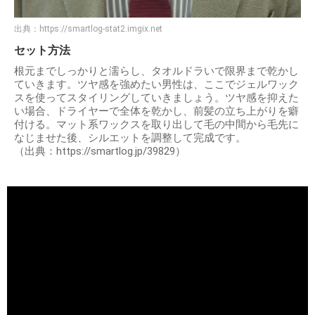
出典：
https://smartlog-stat2.imgix.net
セット方法
根元までしっかりと濡らし、タオルドラいで限界まで乾かし
ていきます。ツヤ感を強めたい男性は、ここでジェルワック
スを使ってスタイリングしていきましょう。ツヤ感を抑えた
い場合、ドライヤーで全体を乾かし、前髪の立ち上がりを癖
付ける。マット系ワックスを取り出して毛の中間から毛先に
なじませた後、シルエットを調整して完成です。
（出典：https://smartlog.jp/39829）