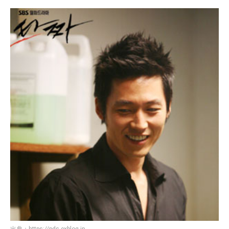
出典：
https://pds.exblog.jp