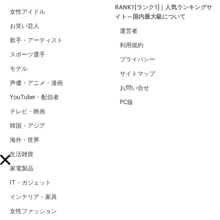
RANK1[ランク1]｜人気ランキングサ
女性アイドル
イト～国内最大級について
お笑い芸人
運営者
歌手・アーティスト
利用規約
スポーツ選手
プライバシー
モデル
サイトマップ
声優・アニメ・漫画
お問い合せ
YouTuber・配信者
PC版
テレビ・映画
韓国・アジア
海外・世界
生活雑貨
家電製品
IT・ガジェット
インテリア・家具
女性ファッション