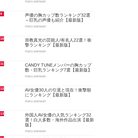
maru.wanwan
9
声優の胸カップ数ランキング32選
～巨乳の声優も紹介【最新版】
maru.wanwan
10
崇教真光の芸能人/有名人22選！衝
撃ランキング【最新版】
maru.wanwan
11
CANDY TUNEメンバーの胸カップ
数・巨乳ランキング7選【最新版】
maru.wanwan
12
AV女優30人の引退と現在！衝撃順
にランキング【最新版】
maru.wanwan
13
外国人AV女優の人気ランキング32
選！白人多数・海外作品出演【最新
版】
maru.wanwan