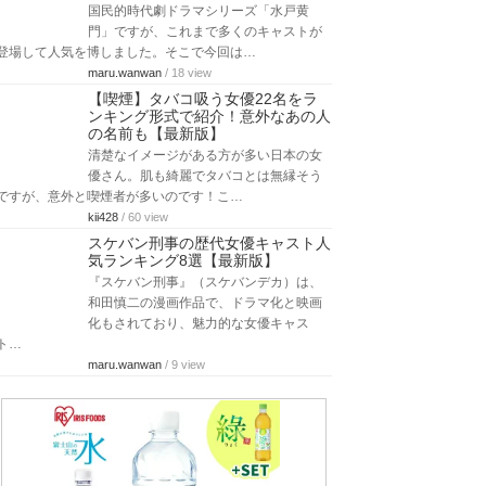
国民的時代劇ドラマシリーズ「水戸黄
門」ですが、これまで多くのキャストが
登場して人気を博しました。そこで今回は…
maru.wanwan
/ 18 view
【喫煙】タバコ吸う女優22名をラ
ンキング形式で紹介！意外なあの人
の名前も【最新版】
清楚なイメージがある方が多い日本の女
優さん。肌も綺麗でタバコとは無縁そう
ですが、意外と喫煙者が多いのです！こ…
kii428
/ 60 view
スケバン刑事の歴代女優キャスト人
気ランキング8選【最新版】
『スケバン刑事』（スケバンデカ）は、
和田慎二の漫画作品で、ドラマ化と映画
化もされており、魅力的な女優キャス
ト…
maru.wanwan
/ 9 view