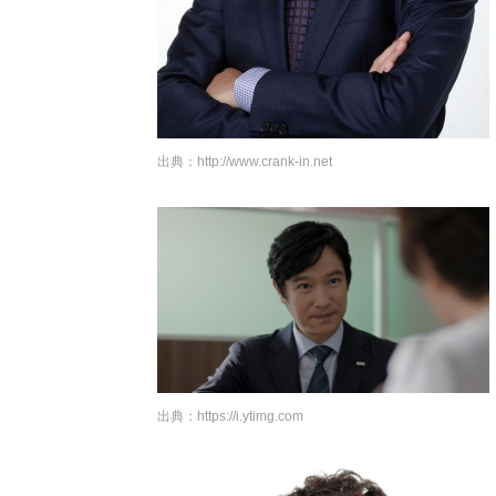
出典：
http://www.crank-in.net
出典：
https://i.ytimg.com