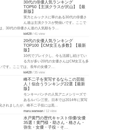
30代の俳優人気ランキング
TOP50【主演クラスが沢山】【最
新版】
実力とルックスに華のある30代の俳優さ
ん達は主演クラスが勢揃いです。ここで
は、30代の俳優さん達の人気順をラ…
kii428
/ 41 view
20代の女優人気ランキング
TOP100【CM女王も多数】【最新
版】
10代でブレイクし、今も活躍し続けてい
る方が多い20代の女優さんはCM女王も多
いです。ここでは、長年の女優フ…
kii428
/ 35 view
峰不二子を実写するならこの芸能
人！似合うランキング22選【最新
版】
モンキーパンチの人気アニメシリーズで
あるルパン三世。日本では2014年に実写
化されましたが、峰不二子役には黒…
maru.wanwan
/ 12 view
水戸黄門の歴代キャスト俳優/女優
35選！黄門様・助さん・格さん・
弥生・女優・子役・そ…