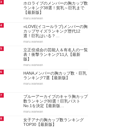
3
ホロライブのメンバーの胸カップ数
ランキング38選！貧乳～巨乳まで
【最新版】
maru.wanwan
4
=LOVE(イコールラブ)メンバーの胸
カップサイズランキング歴代12
選！巨乳はいる？…
maru.wanwan
5
立正佼成会の芸能人＆有名人の一覧
表！衝撃ランキング11人【最新
版】
maru.wanwan
6
HANAメンバーの胸カップ数・巨乳
ランキング7選【最新版】
maru.wanwan
7
ブルーアーカイブのキャラ胸カップ
数ランキング80選！巨乳バスト
No.1を決定【最新版…
maru.wanwan
8
女子アナの胸カップ数ランキング
TOP30【最新版】