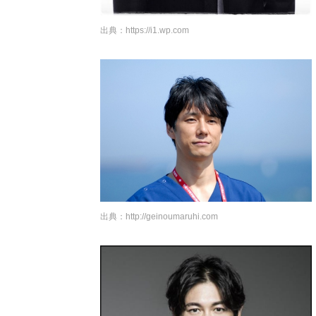
出典：
https://i1.wp.com
出典：
http://geinoumaruhi.com