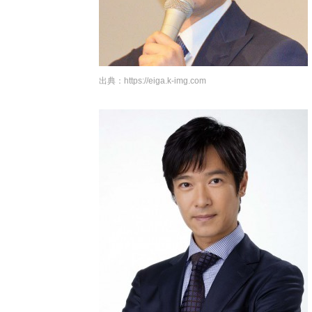
出典：
https://eiga.k-img.com