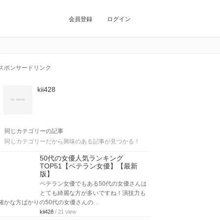
会員登録
ログイン
スポンサードリンク
kii428
同じカテゴリーの記事
同じカテゴリーだから興味のある記事が見つかる！
50代の女優人気ランキング
TOP51【ベテラン女優】【最新
版】
ベテラン女優でもある50代の女優さんは
とても綺麗な方が多いですね！演技力も
確かな方ばかりの50代の女優さんの…
kii428
/ 21 view