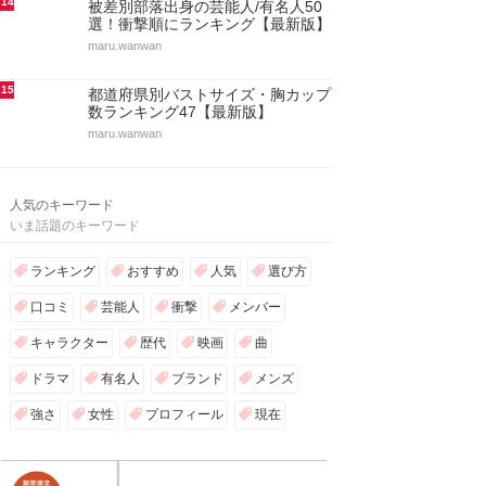
14
被差別部落出身の芸能人/有名人50
選！衝撃順にランキング【最新版】
maru.wanwan
15
都道府県別バストサイズ・胸カップ
数ランキング47【最新版】
maru.wanwan
人気のキーワード
いま話題のキーワード
ランキング
おすすめ
人気
選び方
口コミ
芸能人
衝撃
メンバー
キャラクター
歴代
映画
曲
ドラマ
有名人
ブランド
メンズ
強さ
女性
プロフィール
現在