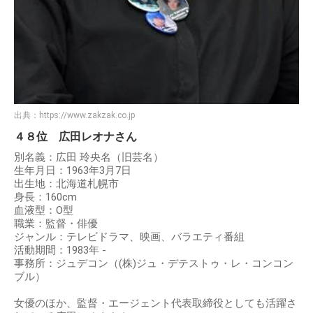
出典：
https://www.zakzak.co.jp
４８位 広田レオナさん
別名義：広田 玲央名（旧芸名）
生年月日：1963年3月7日
出生地：北海道札幌市
身長：160cm
血液型：O型
職業：監督・俳優
ジャンル：テレビドラマ、映画、バラエティ番組
活動期間：1983年 -
事務所：ジュデコン（(株)ジュ・デテストゥ・レ・コンコン
ブル）
女優のほか、監督・エージェント代表取締役としても活躍さ