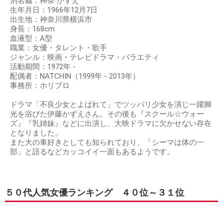
別名義：神奈 かずえ
生年月日：1966年12月7日
出生地：神奈川県横浜市
身長：168cm
血液型：A型
職業：女優・タレント・歌手
ジャンル：映画・テレビドラマ・バラエティ
活動期間：1972年 -
配偶者：NATCHIN（1999年 - 2013年）
事務所：ホリプロ
ドラマ「不良少女とよばれて」でツッパリ少女を演じ一躍脚
光を浴びた伊藤かずえさん。その後も『スクール☆ウォー
ズ』『乳姉妹』などに出演し、大映ドラマに欠かせない存在
となりました。
また大の車好きとしても知られており、「シーマは体の一
部」と語るなどカッコイイ一面もあるようです。
５０代人気女優ランキング ４０位～３１位