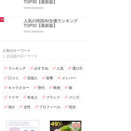
TOP30【最新版】
maru.wanwan
15
人気の韓国AV女優ランキング
TOP32【最新版】
maru.wanwan
人気のキーワード
いま話題のキーワード
ランキング
おすすめ
人気
選び方
口コミ
芸能人
衝撃
メンバー
キャラクター
歴代
映画
曲
ドラマ
有名人
ブランド
メンズ
強さ
女性
プロフィール
現在