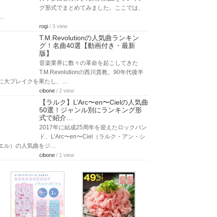
グ形式でまとめてみました。ここでは、
…
rogi
/ 3 view
T.M.Revolutionの人気曲ランキン
グ！名曲40選【動画付き・最新
版】
音楽業界に数々の革命を起こしてきた
T.M.Revolutionの西川貴教。90年代後半
に大ブレイクを果たし、…
cibone
/ 2 view
【ラルク】L’Arc〜en〜Cielの人気曲
50選！ジャンル別にランキング形
式で紹介…
2017年に結成25周年を迎えたロックバン
ド、L’Arc〜en〜Ciel（ラルク・アン・シ
エル）の人気曲をジ…
cibone
/ 1 view