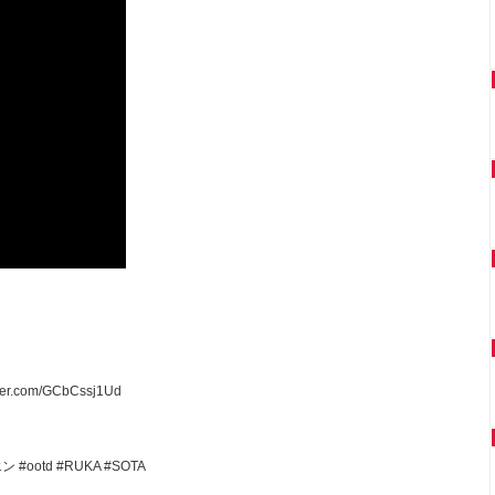
tter.com/GCbCssj1Ud
エン
#ootd
#RUKA
#SOTA