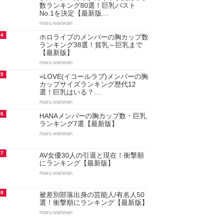
数ランキング80選！巨乳バスト
No.1を決定【最新版…
maru.wanwan
4
ホロライブのメンバーの胸カップ数
ランキング38選！貧乳～巨乳まで
【最新版】
maru.wanwan
5
=LOVE(イコールラブ)メンバーの胸
カップサイズランキング歴代12
選！巨乳はいる？…
maru.wanwan
6
HANAメンバーの胸カップ数・巨乳
ランキング7選【最新版】
maru.wanwan
7
AV女優30人の引退と現在！衝撃順
にランキング【最新版】
maru.wanwan
8
被差別部落出身の芸能人/有名人50
選！衝撃順にランキング【最新版】
maru.wanwan