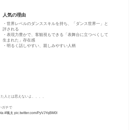
人気の理由
・世界レベルのダンススキルを持ち、「ダンス世界一」と
評される
・表現力豊かで、客観視もできる「表舞台に立つべくして
生まれた」存在感
・明るく話しやすい、親しみやすい人柄
てた人とは思えないよ、、、、
いガチで
ta
#颯太
pic.twitter.com/PyVJYqBM0l
日