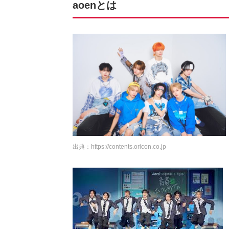
aoenとは
出典：
https://contents.oricon.co.jp