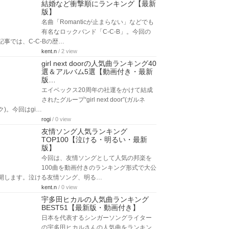
結婚など衝撃順にランキング【最新
版】
名曲「Romanticが止まらない」などでも
有名なロックバンド「C-C-B」。今回の
記事では、C-C-Bの歴…
kent.n
/ 2 view
girl next doorの人気曲ランキング40
選＆アルバム5選【動画付き・最新
版…
エイベックス20周年の社運をかけて結成
されたグループ“girl next door”(ガルネ
ク)。今回はgi…
rogi
/ 0 view
友情ソング人気ランキング
TOP100【泣ける・明るい・最新
版】
今回は、友情ソングとして人気の邦楽を
100曲を動画付きのランキング形式で大公
開します。泣ける友情ソング、明る…
kent.n
/ 0 view
宇多田ヒカルの人気曲ランキング
BEST51【最新版・動画付き】
日本を代表するシンガーソングライター
の宇多田ヒカルさんの人気曲をランキン