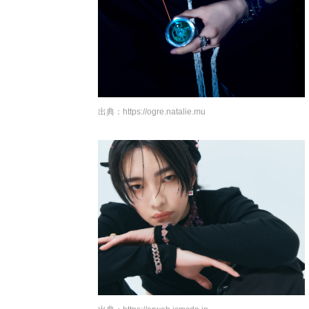
出典：
https://ogre.natalie.mu