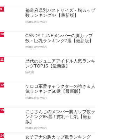
9
都道府県別バストサイズ・胸カップ
数ランキング47【最新版】
maru.wanwan
10
CANDY TUNEメンバーの胸カップ
数・巨乳ランキング7選【最新版】
maru.wanwan
11
歴代のジュニアアイドル人気ランキ
ングTOP15【最新版】
kii428
12
ケロロ軍曹キャラクターの強さ＆人
気ランキング50選【最新版】
maru.wanwan
13
にじさんじのメンバー胸カップ数ラ
ンキング65選！貧乳～巨乳【最新
版】
maru.wanwan
14
女子アナの胸カップ数ランキング