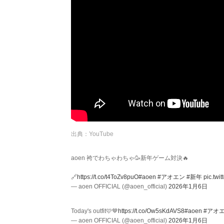
出典：YouTube
aoen 袴でわちゃわちゃ🥳新年ゲーム対決🔥
🔗
https://t.co/t4ToZv8puO
#aoen
#アオエン
#新年
pic.twi
— aoen OFFICIAL (@aoen_official)
2026年1月6日
Today's outfit🩷🤎
https://t.co/Ow5sKdAVS8
#aoen
#アオ
— aoen OFFICIAL (@aoen_official)
2026年1月6日