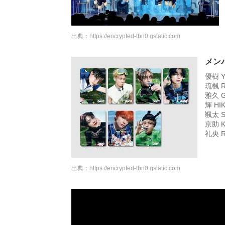
出典：
https://encrypted-tbn0.gstatic.com
メン
優樹 Y
琉楓 R
雅久 
輝 HI
颯太 S
京助 K
礼央 
出典：
https://encrypted-tbn0.gstatic.com