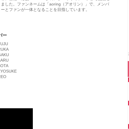
ました。ファンネームは「aoring（アオリン）」で、メンバ
ーとファンが一体となることを目指しています。
バー
UJU
UKA
GAKU
KARU
OTA
YOSUKE
REO