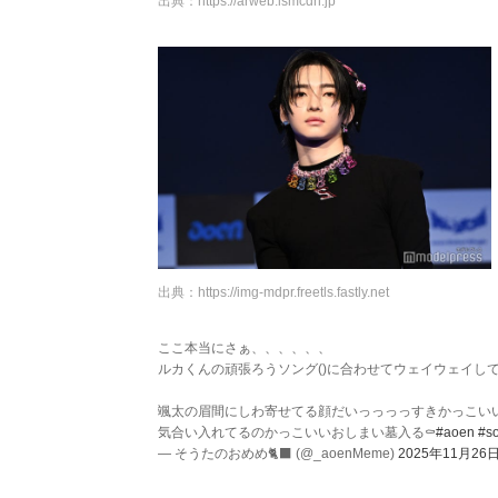
出典：
https://arweb.ismcdn.jp
出典：
https://img-mdpr.freetls.fastly.net
ここ本当にさぁ、、、、、、
ルカくんの頑張ろうソング()に合わせてウェイウェイし
颯太の眉間にしわ寄せてる顔だいっっっっすきかっこい
気合い入れてるのかっこいいおしまい墓入る⚰️
#aoen
#so
— そうたのおめめ🐈‍⬛ (@_aoenMeme)
2025年11月26