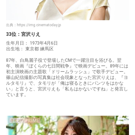
出典：
https://img.cinematoday.jp
33位：宮沢りえ
生年月日： 1973年4月6日
出生地： 東京都 練馬区
87年、白鳥麗子役で登場したCMで一躍注目を浴びる。翌
年、映画『ぼくらの七日間戦争』で映画デビュー。89年には
初主演映画の主題歌「ドリームラッシュ」で歌手デビュー。
篠山紀信撮影の写真集は社会現象となった宮沢りえは、『ヨ
ルタモリ』で、タモリが「俺は寝るときにパンツをはかな
い」と言うと、宮沢りえも「私もはかないですね」と発言し
ています。