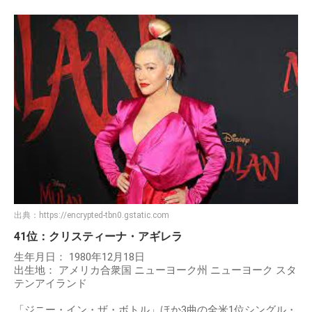
出典：
https://encrypted-tbn0.gstatic.com
41位：クリスティーナ・アギレラ
生年月日： 1980年12月18日
出生地： アメリカ合衆国 ニューヨーク州 ニューヨーク スタ
テンアイランド
「ジニー・イン・ザ・ボトル」ほか3曲の全米1位シングル・