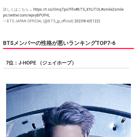
詳しくはこちら→
https://t.co/OmqTpo7Ffo
#BTS_XYLITOL
#smile2smile
pic.twitter.com/wpvyBPUFHL
— BTS JAPAN OFFICIAL (@BTS_jp_official)
2023年4月12日
BTSメンバーの性格が悪いランキングTOP7-6
7位：J-HOPE （ジェイホープ）