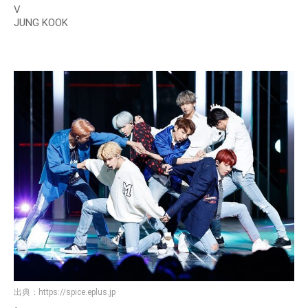
V
JUNG KOOK
出典：
https://spice.eplus.jp