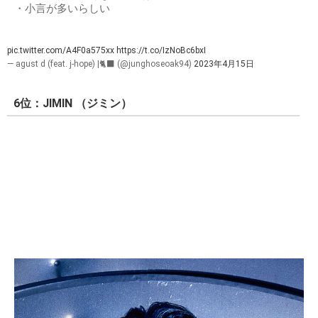
・小言が多いらしい
pic.twitter.com/A4F0a575xx
https://t.co/IzNoBc6bxI
— agust d (feat. j-hope) |🐈‍⬛ (@junghoseoak94)
2023年4月15日
6位：JIMIN （ジミン）