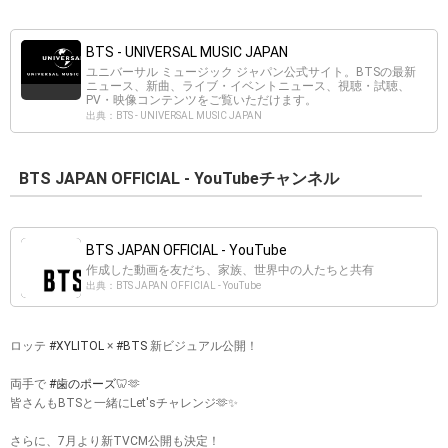
BTS - UNIVERSAL MUSIC JAPAN
ユニバーサル ミュージック ジャパン公式サイト。BTSの最新
ニュース、新曲、ライブ・イベントニュース、視聴・試聴、
PV・映像コンテンツをご覧いただけます。
出典：BTS - UNIVERSAL MUSIC JAPAN
BTS JAPAN OFFICIAL - YouTubeチャンネル
BTS JAPAN OFFICIAL - YouTube
作成した動画を友だち、家族、世界中の人たちと共有
出典：BTS JAPAN OFFICIAL - YouTube
ロッテ
#XYLITOL
×
#BTS
新ビジュアル公開！
両手で
#歯のポーズ
🦷🫶
皆さんもBTSと一緒にLet'sチャレンジ🫶✨
さらに、7月より新TVCM公開も決定！