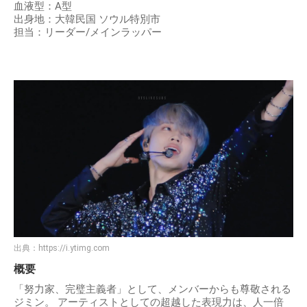
血液型：A型
出身地：大韓民国 ソウル特別市
担当：リーダー/メインラッパー
出典：
https://i.ytimg.com
概要
「努力家、完璧主義者」として、メンバーからも尊敬される
ジミン。 アーティストとしての超越した表現力は、人一倍