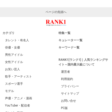
ページの先頭へ
カテゴリ
特集一覧
タレント・有名人
キュレーター一覧
俳優・女優
キーワード一覧
男性アイドル
RANK1[ランク1]｜人気ランキングサ
女性アイドル
イト～国内最大級について
お笑い芸人
運営者
歌手・アーティスト
利用規約
スポーツ選手
プライバシー
モデル
サイトマップ
声優・アニメ・漫画
お問い合せ
YouTuber・配信者
PC版