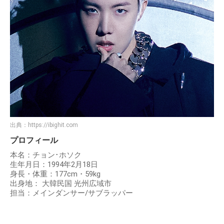
出典：
https://ibighit.com
プロフィール
本名：チョン･ホソク
生年月日：1994年2月18日
身長・体重：177cm・59kg
出身地： 大韓民国 光州広域市
担当：メインダンサー/サブラッパー