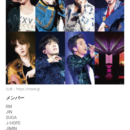
出典：
https://tower.jp
メンバー
RM
JIN
SUGA
J-HOPE
JIMIN