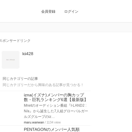
会員登録
ログイン
スポンサードリンク
kii428
同じカテゴリーの記事
同じカテゴリーだから興味のある記事が見つかる！
izna(イズナ)メンバーの胸カップ
数・巨乳ランキング6選【最新版】
Mnetのオーディション番組『I-LAND2 :
N/a』から誕生した7人組グローバルガー
ルズグループのiz…
maru.wanwan
/ 1134 view
PENTAGONのメンバー人気順