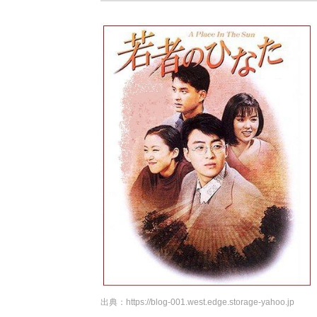
出典：
https://blog-001.west.edge.storage-yahoo.jp