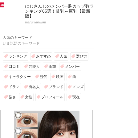
15
にじさんじのメンバー胸カップ数ラ
ンキング65選！貧乳～巨乳【最新
版】
maru.wanwan
人気のキーワード
いま話題のキーワード
ランキング
おすすめ
人気
選び方
口コミ
芸能人
衝撃
メンバー
キャラクター
歴代
映画
曲
ドラマ
有名人
ブランド
メンズ
強さ
女性
プロフィール
現在