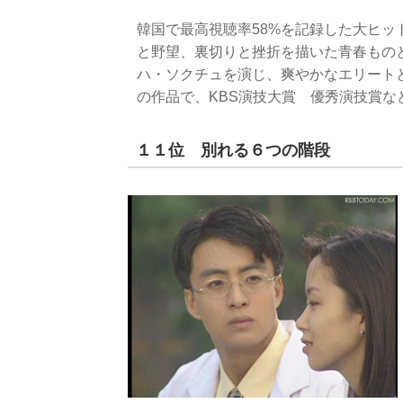
韓国で最高視聴率58%を記録した大ヒ
と野望、裏切りと挫折を描いた青春もの
ハ・ソクチュを演じ、爽やかなエリート
の作品で、KBS演技大賞 優秀演技賞な
１１位 別れる６つの階段