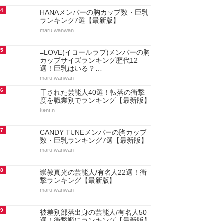
4
HANAメンバーの胸カップ数・巨乳
ランキング7選【最新版】
maru.wanwan
5
=LOVE(イコールラブ)メンバーの胸
カップサイズランキング歴代12
選！巨乳はいる？…
maru.wanwan
6
干された芸能人40選！転落の衝撃
度を職業別でランキング【最新版】
kent.n
7
CANDY TUNEメンバーの胸カップ
数・巨乳ランキング7選【最新版】
maru.wanwan
8
崇教真光の芸能人/有名人22選！衝
撃ランキング【最新版】
maru.wanwan
9
被差別部落出身の芸能人/有名人50
選！衝撃順にランキング【最新版】