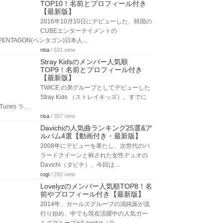
TOP10！名前とプロフィール付き
【最新版】
2016年10月10日にデビューした、韓国の
CUBEエンターテイメントの
PENTAGON(ペンタゴン)日本人…
risa
/ 531 view
Stray Kidsのメンバー人気順
TOP9！名前とプロフィール付き
【最新版】
TWICE の弟グループとしてデビューした
Stray Kids （ストレイキッズ）。すでに
iTunes ラ…
risa
/ 357 view
Davichiの人気曲ランキング25選&ア
ルバム4選【動画付き・最新版】
2008年にデビューを果たし、次世代のバ
ラードクイーンと称された女性デュオの
Davichi（ダビチ）。今回は…
rogi
/ 293 view
Lovelyzのメンバー人気順TOP8！名
前やプロフィール付き【最新版】
2014年、ガールズグループの清純派が流
行り始め、中でも現在活躍中の人気ガー