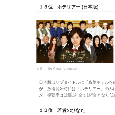
１３位 ホテリアー (日本版)
出典：
https://japan-drama.com
日本版はサブタイトルに『豪華ホテルを
が、放送開始時には『ホテリアー』のみ
が、視聴率は1話以外全て1桁台となり低
１２位 若者のひなた