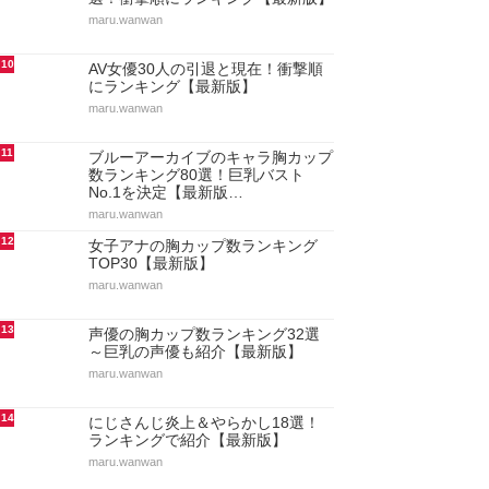
maru.wanwan
10
AV女優30人の引退と現在！衝撃順
にランキング【最新版】
maru.wanwan
11
ブルーアーカイブのキャラ胸カップ
数ランキング80選！巨乳バスト
No.1を決定【最新版…
maru.wanwan
12
女子アナの胸カップ数ランキング
TOP30【最新版】
maru.wanwan
13
声優の胸カップ数ランキング32選
～巨乳の声優も紹介【最新版】
maru.wanwan
14
にじさんじ炎上＆やらかし18選！
ランキングで紹介【最新版】
maru.wanwan