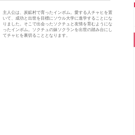
主人公は、炭鉱村で育ったインボム。愛する人チャヒを置
いて、成功と出世を目標にソウル大学に進学することにな
りました。そこで出会ったソクチュと友情を育むようにな
ったインボム。ソクチュの妹ソクランを出世の踏み台にし
てチャヒを裏切ることとなります。