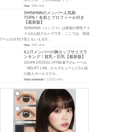
ルズグループがLovelyz（ラ…
risa
/ 668 view
SHINHWAのメンバー人気順
TOP6！名前とプロフィール付き
【最新版】
SHINHWA（シンファ）は韓国の男性アイ
ドル6人組グループです。ここでは、韓流
ブームの火付け役ともいえるS…
risa
/ 946 view
ILLITメンバーの胸カップサイズラ
ンキング！貧乳～巨乳【最新版】
2024年3月25日にHYBE傘下のレーベル
「BELIFT LAB」からデビューした5人組
の新人ガールズグル…
maru.wanwan
/ 12929 view