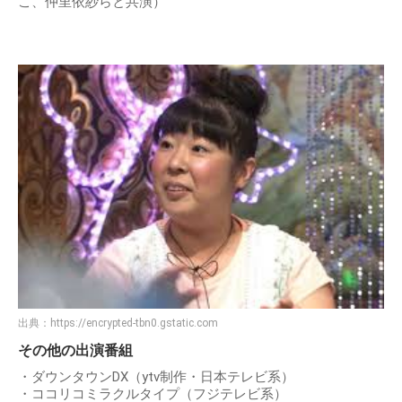
こ、仲里依紗らと共演）
出典：
https://encrypted-tbn0.gstatic.com
その他の出演番組
・ダウンタウンDX（ytv制作・日本テレビ系）
・ココリコミラクルタイプ（フジテレビ系）