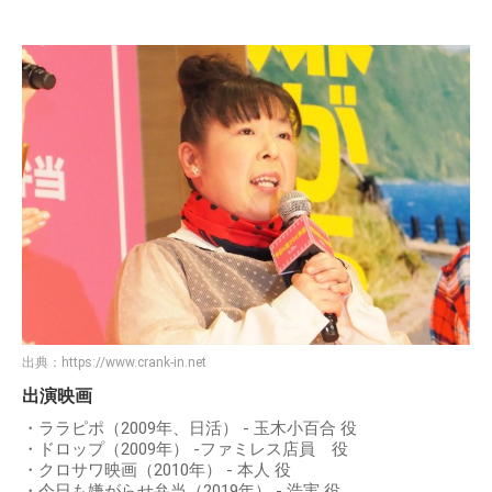
出典：
https://www.crank-in.net
出演映画
・ララピポ（2009年、日活） - 玉木小百合 役
・ドロップ（2009年） ‐ファミレス店員 役
・クロサワ映画（2010年） - 本人 役
・今日も嫌がらせ弁当（2019年） - 浩実 役