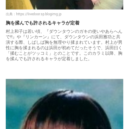
出典：
https://livedoor.sp.blogimg.jp
胸を揉んでも許されるキャラが定着
村上和子は若い頃、『ダウンタウンのガキの使いやあらへん
で!!』や『リンカーン』にて、ダウンタウンの浜田雅功と共
演する際、しばしば胸を無理やり揉まれています。村上が男
性に胸を揉まれるのは浜田が初めてだったそうで、浜田曰く
「揉むことがツッコミ」とのことです。このカラミ以降、胸
を揉んでも許されるキャラが定着しました。