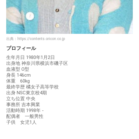
出典：
https://contents.oricon.co.jp
プロフィール
生年月日 1980年1月2日
出身地 神奈川県横浜市磯子区
血液型 O型
身長 146cm
体重 60kg
最終学歴 橘女子高等学校
出身 NSC東京校4期
立ち位置 中央
事務所 吉本興業
活動時期 1998年 -
配偶者 一般男性
子供 女児1人