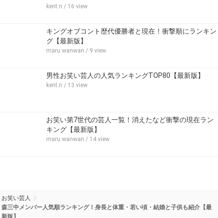
kent.n
/ 16 view
キングオブコント歴代優勝者と現在！衝撃順にランキン
グ【最新版】
maru.wanwan
/ 9 view
男性お笑い芸人の人気ランキングTOP80【最新版】
kent.n
/ 13 view
お笑い第7世代の芸人一覧！消えたなど衝撃の現在ラン
キング【最新版】
maru.wanwan
/ 14 view
お笑い芸人
森三中メンバー人気順ランキング！身長と体重・若い頃・結婚と子供も紹介【最
新版】