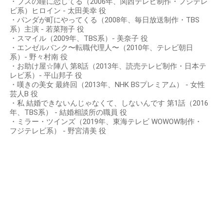
・ブスの瞳に恋してる（2006年、関西テレビ制作・フジテレ
ビ系）ヒロイン - 太田美幸 役
・パンダが町にやってくる（2008年、毎日放送制作・TBS
系）主演 - 若菜翔子 役
・スマイル（2009年、TBS系）- 美奈子 役
・エンゼルバンク〜転職代理人〜（2010年、テレビ朝日
系）- 野々村南 役
・お助け屋☆陣八 第8話（2013年、読売テレビ制作・日本テ
レビ系）- 平山邦子 役
・嘆きの美女 最終回（2013年、NHK BSプレミアム） - 女性
芸人B 役
・私 結婚できないんじゃなくて、しないんです 第1話（2016
年、TBS系） - 結婚相談所の職員 役
・ミラー・ツインズ（2019年、東海テレビ WOWOW制作・
フジテレビ系） - 野宮清美 役