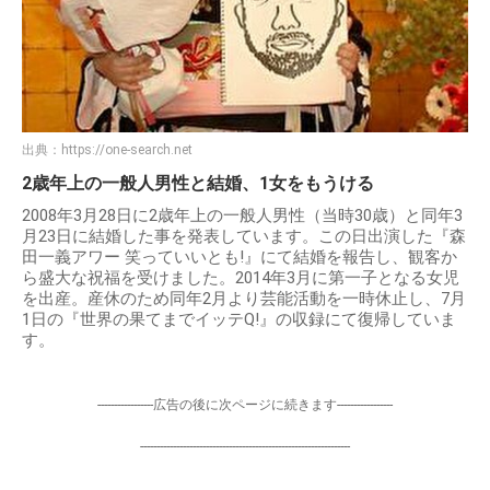
出典：
https://one-search.net
2歳年上の一般人男性と結婚、1女をもうける
2008年3月28日に2歳年上の一般人男性（当時30歳）と同年3
月23日に結婚した事を発表しています。この日出演した『森
田一義アワー 笑っていいとも!』にて結婚を報告し、観客か
ら盛大な祝福を受けました。2014年3月に第一子となる女児
を出産。産休のため同年2月より芸能活動を一時休止し、7月
1日の『世界の果てまでイッテQ!』の収録にて復帰していま
す。
-----------------広告の後に次ページに続きます-----------------
----------------------------------------------------------------