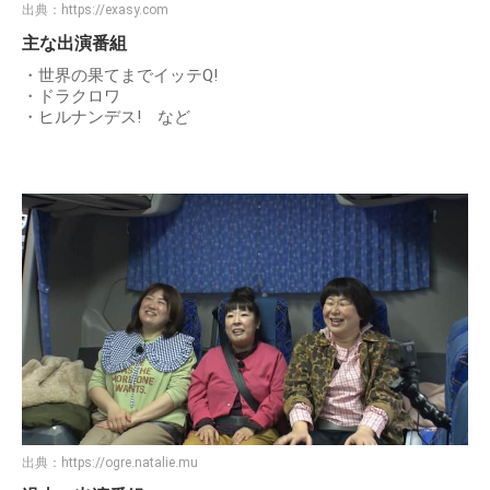
出典：
https://exasy.com
主な出演番組
・世界の果てまでイッテQ!
・ドラクロワ
・ヒルナンデス! など
出典：
https://ogre.natalie.mu