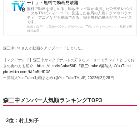
ー）」 - 無料で動画見放題
無料で動画を楽しめる、民放テレビ局が連携した公式テレビポ
ータルTVer(ティーバー)。見逃した各局の人気ドラマやバラエ
ティ、アニメなどを視聴できる、完全無料の動画配信サービス
です。
出典：森三中｜民放公式テレビポータル「TVer（ティーバー）」 - 無料で動
画見放題
森三中ube さんが動画をアップロードしました。
【マクドナルド】森三中がマクドナルドの好きなメニューでランチ！とってお
きの食べ方も紹介！
https://t.co/IsGabw58DL
#森三中ube
#芸能人
#YouTuber
pic.twitter.com/iA9oBfHDGS
— 芸能人YouTuber動画まとめ (@YouTubeTV_JP)
2022年2月25日
森三中メンバー人気順ランキングTOP3
3位：村上知子