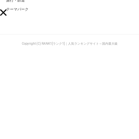
旅行・鉄道
テーマパーク
Copyright (C) RANK1[ランク1]｜人気ランキングサイト～国内最大級