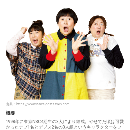
出典：
https://www.news-postseven.com
概要
1998年に東京NSC4期生の3人により結成。やせてた頃は可愛
かったデブ1名とデブス2名の3人組というキャラクターをフ