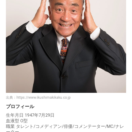
出典：
https://www.ikushimakikaku.co.jp
プロフィール
生年月日 1947年7月29日
血液型 O型
職業 タレント/コメディアン/俳優/コメンテーター/MC/ナレ
ーター