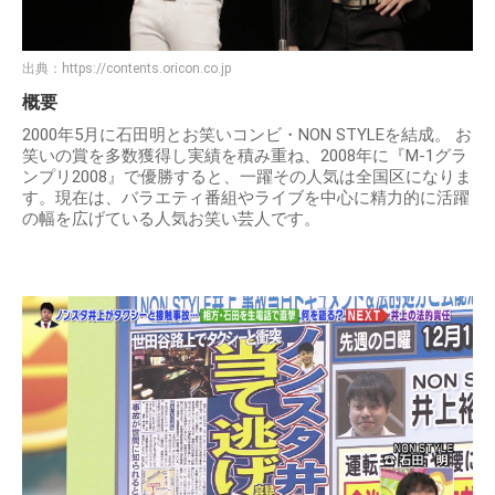
出典：
https://contents.oricon.co.jp
概要
2000年5月に石田明とお笑いコンビ・NON STYLEを結成。 お
笑いの賞を多数獲得し実績を積み重ね、2008年に『M-1グラ
ンプリ2008』で優勝すると、一躍その人気は全国区になりま
す。現在は、バラエティ番組やライブを中心に精力的に活躍
の幅を広げている人気お笑い芸人です。