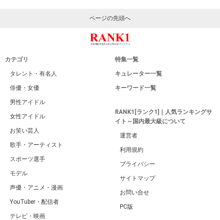
ページの先頭へ
カテゴリ
特集一覧
タレント・有名人
キュレーター一覧
俳優・女優
キーワード一覧
男性アイドル
RANK1[ランク1]｜人気ランキングサ
女性アイドル
イト～国内最大級について
お笑い芸人
運営者
歌手・アーティスト
利用規約
スポーツ選手
プライバシー
モデル
サイトマップ
声優・アニメ・漫画
お問い合せ
YouTuber・配信者
PC版
テレビ・映画