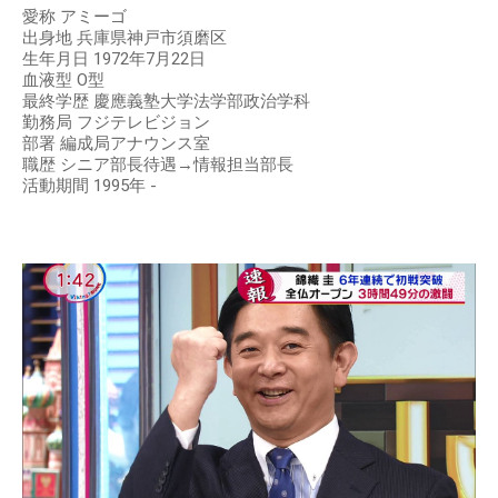
愛称 アミーゴ
出身地 兵庫県神戸市須磨区
生年月日 1972年7月22日
血液型 O型
最終学歴 慶應義塾大学法学部政治学科
勤務局 フジテレビジョン
部署 編成局アナウンス室
職歴 シニア部長待遇→情報担当部長
活動期間 1995年 -