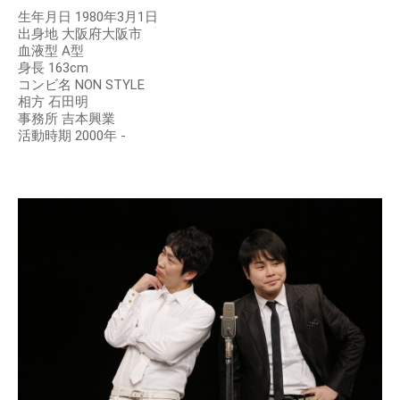
生年月日 1980年3月1日
出身地 大阪府大阪市
血液型 A型
身長 163cm
コンビ名 NON STYLE
相方 石田明
事務所 吉本興業
活動時期 2000年 -