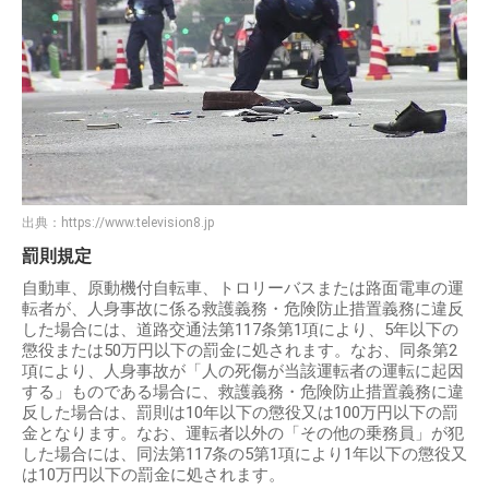
出典：
https://www.television8.jp
罰則規定
自動車、原動機付自転車、トロリーバスまたは路面電車の運
転者が、人身事故に係る救護義務・危険防止措置義務に違反
した場合には、道路交通法第117条第1項により、5年以下の
懲役または50万円以下の罰金に処されます。なお、同条第2
項により、人身事故が「人の死傷が当該運転者の運転に起因
する」ものである場合に、救護義務・危険防止措置義務に違
反した場合は、罰則は10年以下の懲役又は100万円以下の罰
金となります。なお、運転者以外の「その他の乗務員」が犯
した場合には、同法第117条の5第1項により1年以下の懲役又
は10万円以下の罰金に処されます。