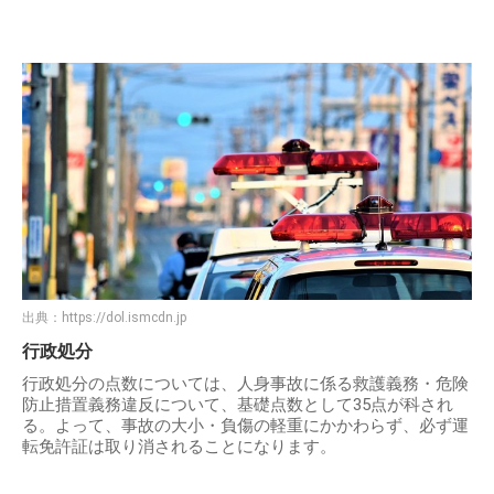
出典：
https://dol.ismcdn.jp
行政処分
行政処分の点数については、人身事故に係る救護義務・危険
防止措置義務違反について、基礎点数として35点が科され
る。よって、事故の大小・負傷の軽重にかかわらず、必ず運
転免許証は取り消されることになります。