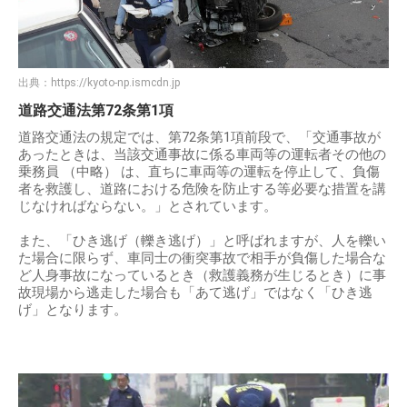
出典：
https://kyoto-np.ismcdn.jp
道路交通法第72条第1項
道路交通法の規定では、第72条第1項前段で、「交通事故が
あったときは、当該交通事故に係る車両等の運転者その他の
乗務員 （中略） は、直ちに車両等の運転を停止して、負傷
者を救護し、道路における危険を防止する等必要な措置を講
じなければならない。」とされています。
また、「ひき逃げ（轢き逃げ）」と呼ばれますが、人を轢い
た場合に限らず、車同士の衝突事故で相手が負傷した場合な
ど人身事故になっているとき（救護義務が生じるとき）に事
故現場から逃走した場合も「あて逃げ」ではなく「ひき逃
げ」となります。