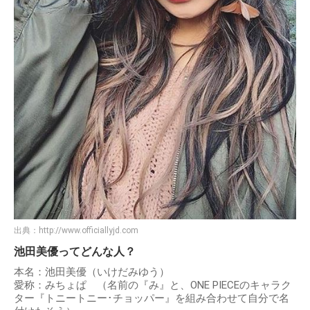
出典：
http://www.officiallyjd.com
池田美優ってどんな人？
本名：池田美優（いけだみゆう）
愛称：みちょぱ （名前の『み』と、ONE PIECEのキャラク
ター『トニートニー･チョッパー』を組み合わせて自分で名