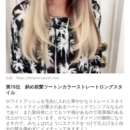
出典：
https://entame-splash.com
第15位 斜め前髪ツートンカラーストレートロングスタ
イル
ホワイトアッシュを毛先に入れた華やかなストレートスタイ
ル。カットラインが重さのあるベーシックでシンプルなもの
であり、また髪自体にとてもツヤ感があるので清潔感のある
仕上がりになっています。かなりハイダメージの施術になり
ますので、みちょぱのようにエクステをつけて仕上げると自
分の髪を傷めずにイメチェンできますよ！