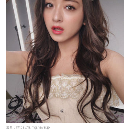
出典：
https://rr.img.naver.jp