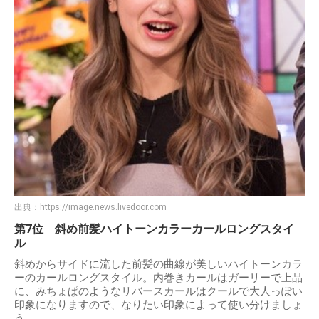
出典：
https://image.news.livedoor.com
第7位 斜め前髪ハイトーンカラーカールロングスタイ
ル
斜めからサイドに流した前髪の曲線が美しいハイトーンカラ
ーのカールロングスタイル。内巻きカールはガーリーで上品
に、みちょぱのようなリバースカールはクールで大人っぽい
印象になりますので、なりたい印象によって使い分けましょ
う。