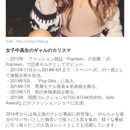
出典：
http://chops.chips.jp
女子中高生のギャルのカリスマ
・2013年 ファッション雑誌「Popteen」の別冊「JC
Popteen」で読者モルデとしてデビュー。
・2013年11月から2014年4月まで「スーパーJC」の一員とし
て連載企画を担当。
・2014年5月 「Pop Girls」に加入。
・2014年7月 専属モデル発表＆初表紙を飾る。
・2015年1月 初の単独表紙を飾る。
・2015年 関西コレクションやTGC KITAKYUSYU、Girls
Awardなどのファッションショーに出演。
2016年からは地上波のテレビ番組に初登場し、やんちゃな過
去やサバサバとした物言いで徐々に人気を集め、様々な番組
に引っ張りだこの人気タレントとしても活躍しています。