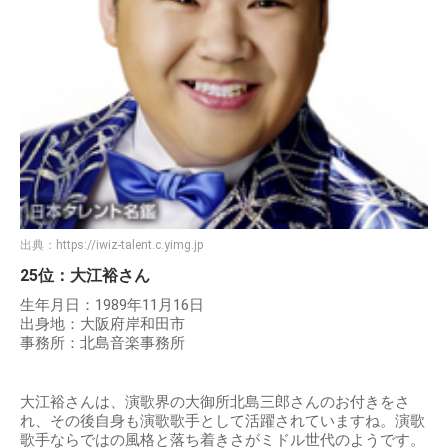
出典：
https://iwiz-talent.c.yimg.jp
25位：大江裕さん
生年月日：1989年11月16日
出身地：大阪府岸和田市
事務所：北島音楽事務所
大江裕さんは、演歌界の大御所北島三郎さんのお付きをさ
れ、その後自身も演歌歌手として活躍されていますね。演歌
歌手ならではの風格と落ち着きさがミドル世代のようです。