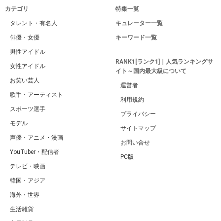
カテゴリ
特集一覧
タレント・有名人
キュレーター一覧
俳優・女優
キーワード一覧
男性アイドル
RANK1[ランク1]｜人気ランキングサ
女性アイドル
イト～国内最大級について
お笑い芸人
運営者
歌手・アーティスト
利用規約
スポーツ選手
プライバシー
モデル
サイトマップ
声優・アニメ・漫画
お問い合せ
YouTuber・配信者
PC版
テレビ・映画
韓国・アジア
海外・世界
生活雑貨