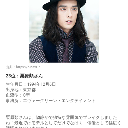
出典：
https://h-navi.jp
23位：栗原類さん
生年月日：1994年12月6日
出身地：東京都
血液型：O型
事務所：エヴァーグリーン・エンタテイメント
栗原類さんは、物静かで独特な雰囲気でブレイクしました
ね！最近ではモデルとしてだけでなはく、俳優として幅広く