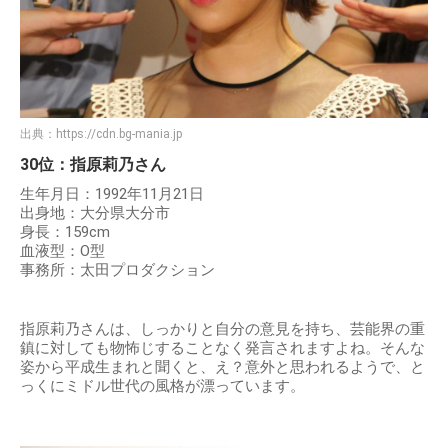
出典：
https://cdn.bg-mania.jp
30位：指原莉乃さん
生年月日：1992年11月21日
出身地：大分県大分市
身長：159cm
血液型：O型
事務所：太田プロダクション
指原莉乃さんは、しっかりと自分の意見を持ち、芸能界の重
鎮に対しても物怖じすることなく発言されますよね。そんな
姿から平成生まれと聞くと、え？意外と思われるようで、と
っくにミドル世代の風格が漂っています。