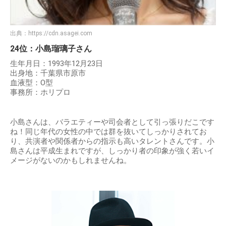
出典：
https://cdn.asagei.com
24位：小島瑠璃子さん
生年月日：1993年12月23日
出身地：千葉県市原市
血液型：O型
事務所：ホリプロ
小島さんは、バラエティーや司会者として引っ張りだこです
ね！同じ年代の女性の中では群を抜いてしっかりされてお
り、共演者や関係者からの指示も高いタレントさんです。小
島さんは平成生まれですが、しっかり者の印象が強く若いイ
メージがないのかもしれませんね。