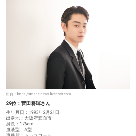
出典：
https://image.news.livedoor.com
29位：菅田将暉さん
生年月日：1993年2月21日
出身地：大阪府箕面市
身長：176cm
血液型：A型
事務所：トップコート