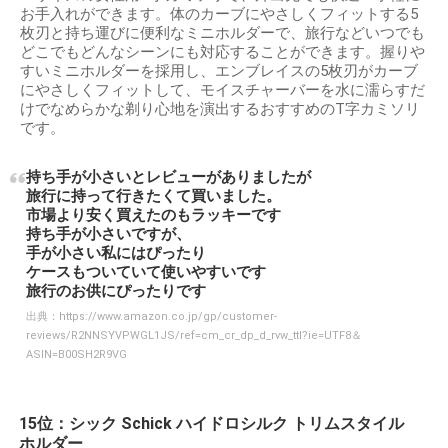
お手入れができます。体のカーブにやさしくフィットする5
枚刃と持ち運びに便利なミニホルダーで、旅行などいつでも
どこでもどんなシーンにも対応することができます。握りや
すいミニホルダーを採用し、エンブレイスの5枚刃がカーブ
にやさしくフィットして、モイスチャーバーを水に濡らすだ
けでなめらかな剃り心地を演出するおすすめのT字カミソリ
です。
持ち手が小さいとレビューがありましたが
旅行に持って行きたくて買いました。
市場より安く買えたのもラッキーです
持ち手が小さいですが、
手が小さい私にはぴったり
ケースもついていて使いやすいです
旅行のお供にぴったりです
出典：
https://www.amazon.co.jp/gp/customer-
reviews/R2NNSYVPWGL1JS/ref=cm_cr_dp_d_rvw_ttl?ie=UTF8＆
ASIN=B00SH2R9VG
15位：シック Schick ハイドロシルク トリムスタイル
ホルダー