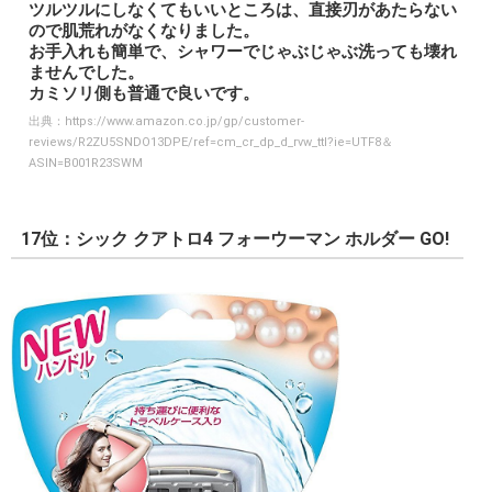
ツルツルにしなくてもいいところは、直接刃があたらない
ので肌荒れがなくなりました。
お手入れも簡単で、シャワーでじゃぶじゃぶ洗っても壊れ
ませんでした。
カミソリ側も普通で良いです。
出典：
https://www.amazon.co.jp/gp/customer-
reviews/R2ZU5SNDO13DPE/ref=cm_cr_dp_d_rvw_ttl?ie=UTF8＆
ASIN=B001R23SWM
17位：シック クアトロ4 フォーウーマン ホルダー GO!