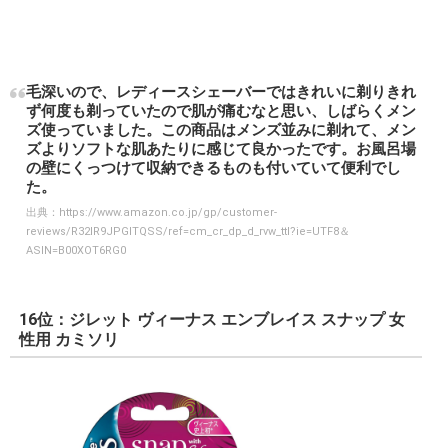
毛深いので、レディースシェーバーではきれいに剃りきれ
ず何度も剃っていたので肌が痛むなと思い、しばらくメン
ズ使っていました。この商品はメンズ並みに剃れて、メン
ズよりソフトな肌あたりに感じて良かったです。お風呂場
の壁にくっつけて収納できるものも付いていて便利でし
た。
出典：
https://www.amazon.co.jp/gp/customer-
reviews/R32IR9JPGITQSS/ref=cm_cr_dp_d_rvw_ttl?ie=UTF8＆
ASIN=B00XOT6RG0
16位：ジレット ヴィーナス エンブレイス スナップ 女
性用 カミソリ