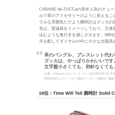
CABANE de ZUCCaの長年人気
ルで革のアクセサリーのように見えるこ
ラルな雰囲気ただよう腕時計はズッカの
見は、望遠鏡をイメージしており、立体
込むような奥行きを感じさせます。6時
月を配してダイヤルの中に小さな太陽系
革のバングル、ブレスレット代わ
ズッカは、やっぱりかわいいです
文字盤小さくても、秒針なくても
出典：
Amazon | [カバン ド ズッカ]CABANE de
AWGK021 レディース | 国内メーカー | 腕時計 通販
18位：Time Will Tell 腕時計 Solid