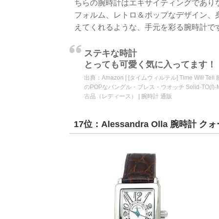
ちらの腕時計はエキサイティングであり
フォルム、レトロ＆ポップなデザイン、
えてくれるような、手元を彩る腕時計で
ステキな時計
とっても可愛く気に入ってます！
出典：
Amazon | [タイムウィルテル] Time Will
のPOPなバングル・ブレス・ウオッチ Solid-TO(I
古品（レディース） | 腕時計 通販
17位：Alessandra Olla 腕時計 クォ