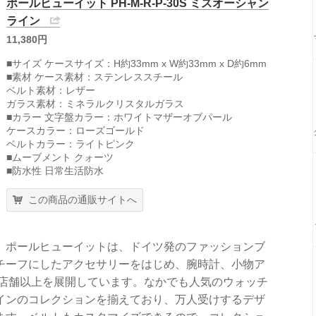
ポールヒューイット PH-M-R-P-30S ミスオーシャン
ライン
11,380円
■サイズ ケースサイズ：H約33mm x W約33mm x D約6mm
■素材 ケース素材：ステンレススチール
ベルト素材：レザー
ガラス素材：ミネラルクリスタルガラス
■カラー 文字盤カラー：ホワイトマザーオブパール
ケースカラー：ローズゴールド
ベルトカラー：ライトピンク
■ムーブメント クォーツ
■防水性 日常生活防水
この商品の通販サイトへ
。ポールヒューイットは、ドイツ発のファッションブ
チーフにしたアクセサリーをはじめ、腕時計、小物ア
0店舗以上を展開しています。なかでも人気のウォッチ
インのコレクションを揃えており、万人受けするデザ