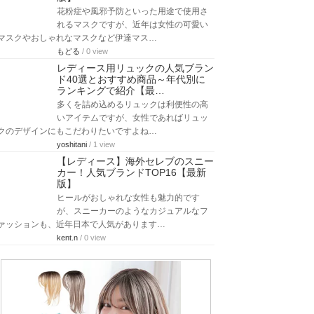
花粉症や風邪予防といった用途で使用さ
れるマスクですが、近年は女性の可愛い
マスクやおしゃれなマスクなど伊達マス…
もどる
/ 0 view
レディース用リュックの人気ブラン
ド40選とおすすめ商品～年代別に
ランキングで紹介【最…
多くを詰め込めるリュックは利便性の高
いアイテムですが、女性であればリュッ
クのデザインにもこだわりたいですよね…
yoshitani
/ 1 view
【レディース】海外セレブのスニー
カー！人気ブランドTOP16【最新
版】
ヒールがおしゃれな女性も魅力的です
が、スニーカーのようなカジュアルなフ
ァッションも、近年日本で人気があります…
kent.n
/ 0 view