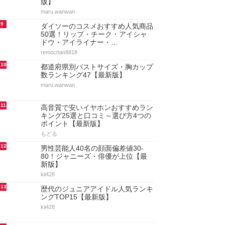
版】
maru.wanwan
9
ダイソーのコスメおすすめ人気商品
50選！リップ・チーク・アイシャ
ドウ・アイライナー・…
remochan8818
10
都道府県別バストサイズ・胸カップ
数ランキング47【最新版】
maru.wanwan
11
高音質で安いイヤホンおすすめラン
キング25選と口コミ～選び方4つの
ポイント【最新版】
もどる
12
男性芸能人40名の顔面偏差値30-
80！ジャニーズ・俳優が上位【最
新版】
kii428
13
歴代のジュニアアイドル人気ランキ
ングTOP15【最新版】
kii428