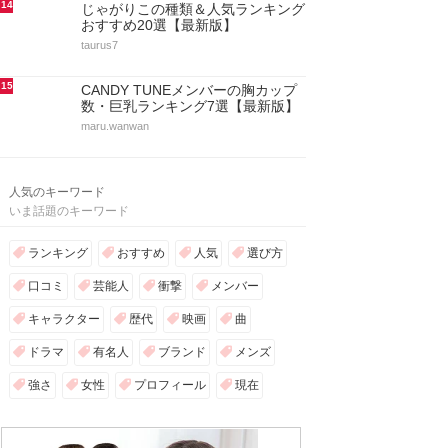
14
じゃがりこの種類＆人気ランキング
おすすめ20選【最新版】
taurus7
15
CANDY TUNEメンバーの胸カップ
数・巨乳ランキング7選【最新版】
maru.wanwan
人気のキーワード
いま話題のキーワード
ランキング
おすすめ
人気
選び方
口コミ
芸能人
衝撃
メンバー
キャラクター
歴代
映画
曲
ドラマ
有名人
ブランド
メンズ
強さ
女性
プロフィール
現在