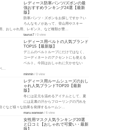
レディース防寒パンツ/ズボンの最
強おすすめランキング24選【最新
版】
防寒パンツ・ズボンをお探しですか？い
ろんなモノがあって、登山用やスキー
用、おしゃれ用、レギンス、など種類が豊…
taurus7
/ 0 view
レディース用ベルトの人気ブランド
TOP15【最新版】
デニムのベルトループにだけではなく、
コーディネートのアクセントにも使える
ベルト。今回はおしゃれに欠かせない
ベ…
minmin
/ 0 view
レディース用ルームシューズのおし
ゃれ人気ブランドTOP20【最新
版】
冬には足元を温めるアイテムとして、夏
には足裏の汗からフローリングの汚れを
防ぐなど様々な効果を発揮するルームシ…
maru.wanwan
/ 6 view
女性用マスク人気ランキング20選
と口コミ【おしゃれで可愛い・最新
版】