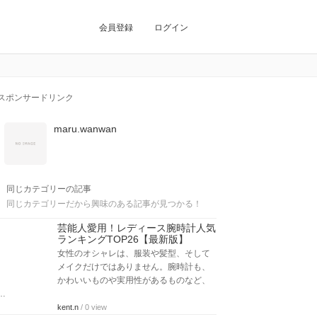
会員登録
ログイン
スポンサードリンク
maru.wanwan
同じカテゴリーの記事
同じカテゴリーだから興味のある記事が見つかる！
芸能人愛用！レディース腕時計人気
ランキングTOP26【最新版】
女性のオシャレは、服装や髪型、そして
メイクだけではありません。腕時計も、
かわいいものや実用性があるものなど、
…
kent.n
/ 0 view