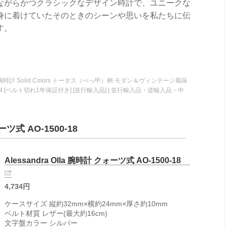
ながらかつクラシックなデザイン時計で、ユニークな
身に着けていたそのときのシーンや思いを私たちに伝
す。
 Tell 腕時計 Solid Colors トータス（べっ甲）柄 モダン＆ヴィンテージ風味
)-M [ベルト切れ1年保証付き] [並行輸入品] | 並行輸入品・逆輸入品・中
ーツ式 AO-1500-18
Alessandra Olla 腕時計 クォーツ式 AO-1500-18
4,734円
ケースサイズ 縦約32mm×横約24mm×厚さ約10mm
ベルト材質 レザー(最大約16cm)
文字盤カラー シルバー