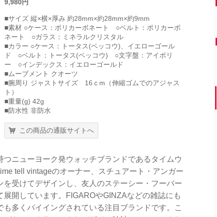
9,980円
■サイズ 縦×横×厚み 約28mm×約28mm×約9mm
■素材 ○ケース：ポリカーボネート ○ベルト：ポリカーボ
ネート ○ガラス：ミネラルクリスタル
■カラー ○ケース：トータス(ベッコウ)、イエローゴール
ド ○ベルト：トータス(ベッコウ) ○文字盤：アイボリ
ー ○インデックス：イエローゴールド
■ムーブメント クオーツ
■腕周り ジャストサイズ 16ｃm（伸縮ゴムでのアジャス
ト）
■重量(g) 42g
■防水性 非防水
この商品の通販サイトへ
持つニューヨーク発ウォッチブランドであるタイムウ
e tell vintageのオーナー、スチュアート・アンガー
ンを受けてデザインし、友人のステーシー・フーバー
開しています。FIGAROやGINZAなどの雑誌にも
でも多くバイイングされている注目ブランドです。こ