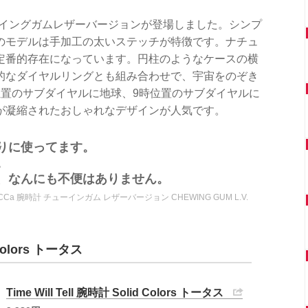
のチューイングガムレザーバージョンが登場しました。シンプ
のモデルは手加工の太いステッチが特徴です。ナチュ
定番的存在になっています。円柱のようなケースの横
的なダイヤルリングとも組み合わせで、宇宙をのぞき
位置のサブダイヤルに地球、9時位置のサブダイヤルに
が凝縮されたおしゃれなデザインが人気です。
りに使ってます。
。
、なんにも不便はありません。
 ZUCCa 腕時計 チューインガム レザーバージョン CHEWING GUM L.V.
 Colors トータス
Time Will Tell 腕時計 Solid Colors トータス