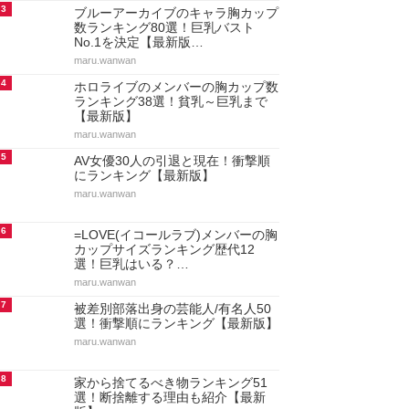
3
ブルーアーカイブのキャラ胸カップ
数ランキング80選！巨乳バスト
No.1を決定【最新版…
maru.wanwan
4
ホロライブのメンバーの胸カップ数
ランキング38選！貧乳～巨乳まで
【最新版】
maru.wanwan
5
AV女優30人の引退と現在！衝撃順
にランキング【最新版】
maru.wanwan
6
=LOVE(イコールラブ)メンバーの胸
カップサイズランキング歴代12
選！巨乳はいる？…
maru.wanwan
7
被差別部落出身の芸能人/有名人50
選！衝撃順にランキング【最新版】
maru.wanwan
8
家から捨てるべき物ランキング51
選！断捨離する理由も紹介【最新