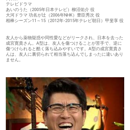
テレビドラマ
あいのうた（2005年日本テレビ）柳沼佑介 役
大河ドラマ 功名が辻（2006年NHK）豊臣秀次 役
相棒シーズン11～15（2012年-2015年テレビ朝日）甲斐享 役
友人から薬物疑惑や同性愛などがリークされ、日本を去った
成宮寛貴さん。A型は、友人を傷つけることが苦手で、逆に
傷つけられると酷く落ち込みやすいです。A型の成宮寛貴さ
んは、友人に裏切られて相当落ち込んでしまったに違いあり
ません。