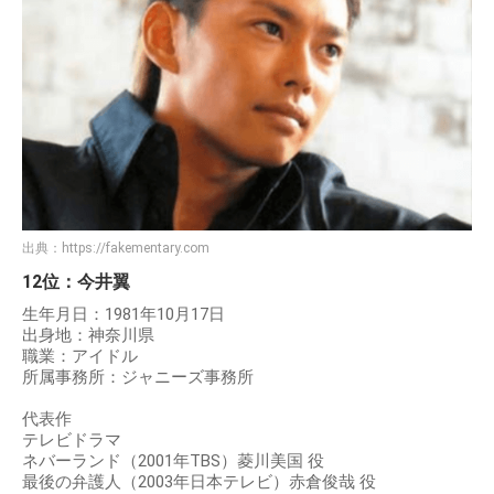
出典：
https://fakementary.com
12位：今井翼
生年月日：1981年10月17日
出身地：神奈川県
職業：アイドル
所属事務所：ジャニーズ事務所
代表作
テレビドラマ
ネバーランド（2001年TBS）菱川美国 役
最後の弁護人（2003年日本テレビ）赤倉俊哉 役