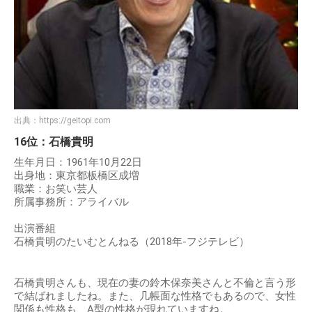
出典：
https://geitopi.com
16位：石橋貴明
生年月日：1961年10月22日
出身地：東京都板橋区成増
職業：お笑い芸人
所属事務所：アライバル
出演番組
石橋貴明のたいむとんねる（2018年-フジテレビ）
石橋貴明さんも、現在の妻の鈴木保奈美さんと不倫と言う形
で結ばれましたね。また、几帳面な性格でもあるので、女性
関係も性格も、A型の性格が現れていますね。