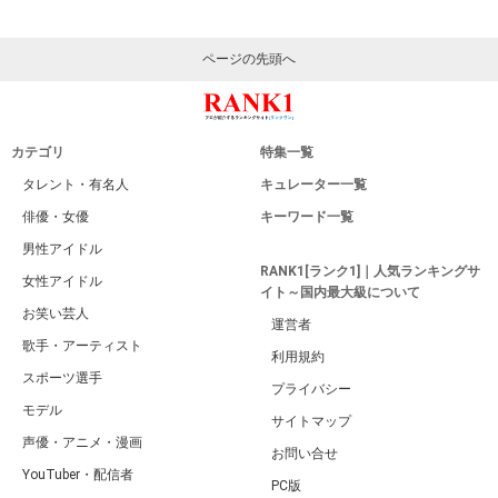
ページの先頭へ
カテゴリ
特集一覧
タレント・有名人
キュレーター一覧
俳優・女優
キーワード一覧
男性アイドル
RANK1[ランク1]｜人気ランキングサ
女性アイドル
イト～国内最大級について
お笑い芸人
運営者
歌手・アーティスト
利用規約
スポーツ選手
プライバシー
モデル
サイトマップ
声優・アニメ・漫画
お問い合せ
YouTuber・配信者
PC版