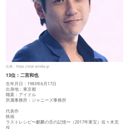
出典：
https://stat.ameba.jp
13位：二宮和也
生年月日：1983年6月17日
出身地：東京都
職業：アイドル
所属事務所：ジャニーズ事務所
代表作
映画
ラストレシピ〜麒麟の舌の記憶〜（2017年東宝）佐々木充
役