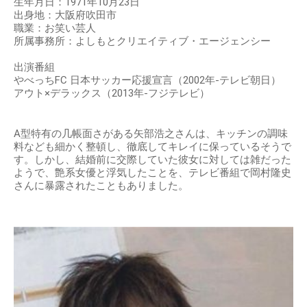
生年月日：1971年10月23日
出身地：大阪府吹田市
職業：お笑い芸人
所属事務所：よしもとクリエイティブ・エージェンシー
出演番組
やべっちFC 日本サッカー応援宣言（2002年-テレビ朝日）
アウト×デラックス（2013年-フジテレビ）
A型特有の几帳面さがある矢部浩之さんは、キッチンの調味
料なども細かく整頓し、徹底してキレイに保っているそうで
す。しかし、結婚前に交際していた彼女に対しては雑だった
ようで、艶系女優と浮気したことを、テレビ番組で岡村隆史
さんに暴露されたこともありました。