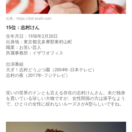
出典：
https://dot.asahi.com
15位：志村けん
生年月日：1950年2月20日
出身地：東京都北多摩郡東村山町
職業：お笑い芸人
所属事務所：イザワオフィス
出演番組
天才！志村どうぶつ園（2004年-日本テレビ）
志村の夜（2017年-フジテレビ）
笑いの世界のドンとも言える存在の志村けんさん。未だ独身
を貫いている珍しい大物ですが、女性関係の方は派手なよう
で、ひとりの女性に絞れないルーズさがA型らしいですね。