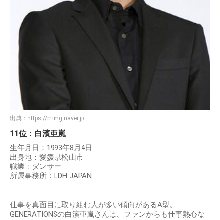
出典：
https://rr.img.naver.jp
11位：白濱亜嵐
生年月日：1993年8月4日
出身地：愛媛県松山市
職業：ダンサー
所属事務所：LDH JAPAN
仕事を真面目に取り組む人が多い傾向があるA型。
GENERATIONSの白濱亜嵐さんは、ファンからも仕事熱心な