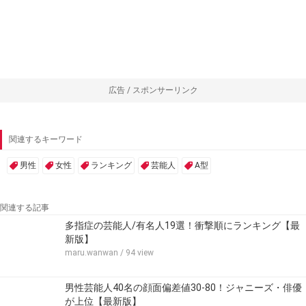
広告 / スポンサーリンク
関連するキーワード
男性
女性
ランキング
芸能人
A型
関連する記事
多指症の芸能人/有名人19選！衝撃順にランキング【最
新版】
maru.wanwan
/ 94 view
男性芸能人40名の顔面偏差値30-80！ジャニーズ・俳優
が上位【最新版】