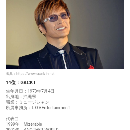
出典：
https://www.crank-in.net
14位：GACKT
生年月日：1973年7月4日
出身地：沖縄県
職業：ミュージシャン
所属事務所：L.O.V.EntertainmenT
代表曲
1999年 Mizérable
2001年 ANOTHER WORLD