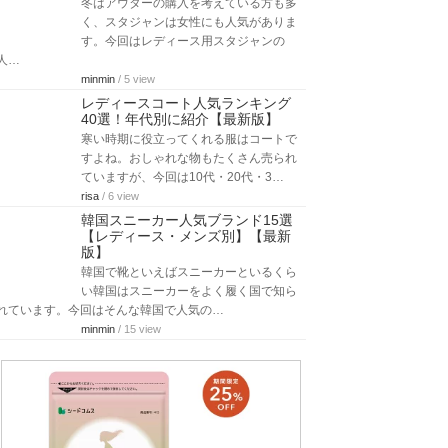
冬はアウターの購入を考えている方も多
く、スタジャンは女性にも人気がありま
す。今回はレディース用スタジャンの
人…
minmin
/ 5 view
レディースコート人気ランキング
40選！年代別に紹介【最新版】
寒い時期に役立ってくれる服はコートで
すよね。おしゃれな物もたくさん売られ
ていますが、今回は10代・20代・3…
risa
/ 6 view
韓国スニーカー人気ブランド15選
【レディース・メンズ別】【最新
版】
韓国で靴といえばスニーカーといるくら
い韓国はスニーカーをよく履く国で知ら
れています。今回はそんな韓国で人気の…
minmin
/ 15 view