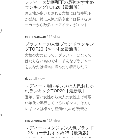
レディース防寒靴下の最強おすすめ
ランキングTOP20【最新版】
冷え性が多いとされる女性には防寒靴下
が必須。特に人気の防寒靴下は様々なメ
ーカーから数多くのアイテムがエント
リ…
maru.wanwan
/ 12 view
ブラジャーの人気ブランドランキン
グTOP20【おすすめ最新版】
女性の方にとって、ブラジャーはなくて
はならないものです。そんなブラジャー
をあなたは適当に選んだり着用したり
し…
risa
/ 18 view
レディース用レギンスの人気おしゃ
れランキングTOP20【最新版】
近年、若い女性から大人の女性まで幅広
い年代で流行しているレギンス。そんな
レギンスは様々な種類のものが発売さ
れ…
maru.wanwan
/ 17 view
レディーススタジャン人気ブランド
12＆コーデおすすめ25【最新版】