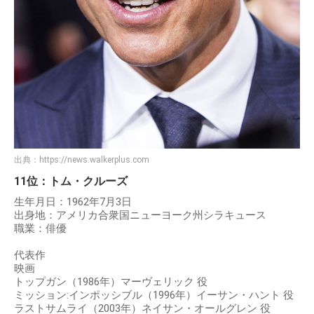
出典：
https://news.walkerplus.com
11位：トム・クルーズ
生年月日：1962年7月3日
出身地：アメリカ合衆国ニューヨーク州シラキュース
職業：俳優
代表作
映画
トップガン（1986年）マーヴェリック 役
ミッション:インポッシブル（1996年）イーサン・ハント 役
ラストサムライ（2003年）ネイサン・オールグレン 役