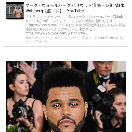
マーク・ウォールバーグ ハリウッド流 筋トレ術 Mark
Wahlberg【筋トレ】 - YouTube
「トランスフォーマー」主演のマーク・ウォールバーグ(Mark
Wahlberg)の筋トレです！ チャンネル登録お願いします！
→https://goo.gl/nKGhuF ⇩おすすめの関連動画はこちら⇩ 最強
格闘家たちのパンチングマシンが凄すぎる！
https://www.youtube.com/watch?v=A...
出典：マーク・ウォールバーグ ハリウッド流 筋トレ術 Mark Wahlberg【筋
トレ】 - YouTube