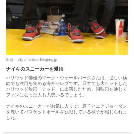
出典：
http://livedoor.blogimg.jp
ナイキのスニーカーを愛用
ハリウッド俳優のマーク・ウォールバーグさんは、逞しい筋
肉でも注目を集める海外セレブです。日本でも大ヒットした
ハリウッド映画「テッド」に出演したため、同映画を通じて
ファンになった人も大勢いるでしょう。
ナイキのスニーカーがお気に入りで、息子とエアジョーダン
を履いてバスケットボールを観戦している様子が報じられま
した。