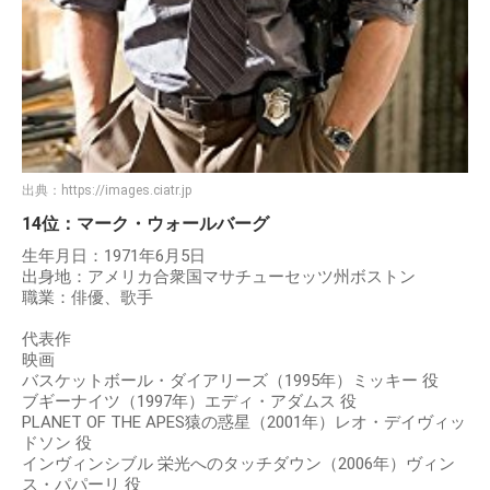
出典：
https://images.ciatr.jp
14位：マーク・ウォールバーグ
生年月日：1971年6月5日
出身地：アメリカ合衆国マサチューセッツ州ボストン
職業：俳優、歌手
代表作
映画
バスケットボール・ダイアリーズ（1995年）ミッキー 役
ブギーナイツ（1997年）エディ・アダムス 役
PLANET OF THE APES猿の惑星（2001年）レオ・デイヴィッ
ドソン 役
インヴィンシブル 栄光へのタッチダウン（2006年）ヴィン
ス・パパーリ 役