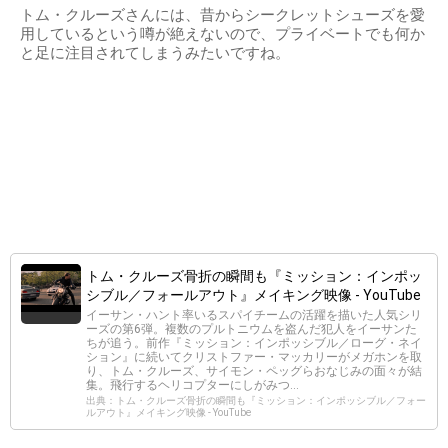
トム・クルーズさんには、昔からシークレットシューズを愛
用しているという噂が絶えないので、プライベートでも何か
と足に注目されてしまうみたいですね。
トム・クルーズ骨折の瞬間も『ミッション：インポッ
シブル／フォールアウト』メイキング映像 - YouTube
イーサン・ハント率いるスパイチームの活躍を描いた人気シリ
ーズの第6弾。複数のプルトニウムを盗んだ犯人をイーサンた
ちが追う。前作『ミッション：インポッシブル／ローグ・ネイ
ション』に続いてクリストファー・マッカリーがメガホンを取
り、トム・クルーズ、サイモン・ペッグらおなじみの面々が結
集。飛行するヘリコプターにしがみつ...
出典：トム・クルーズ骨折の瞬間も『ミッション：インポッシブル／フォー
ルアウト』メイキング映像 - YouTube