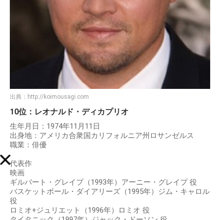
出典：
http://koimousagi.com
10位：レオナルド・ディカプリオ
生年月日：1974年11月11日
出身地：アメリカ合衆国カリフォルニア州ロサンゼルス
職業：俳優
代表作
映画
ギルバート・グレイプ（1993年）アーニー・グレイプ 役
バスケットボール・ダイアリーズ（1995年）ジム・キャロル
役
ロミオ+ジュリエット（1996年）ロミオ 役
タイタニック（1997年）ジャック・ドーソン 役