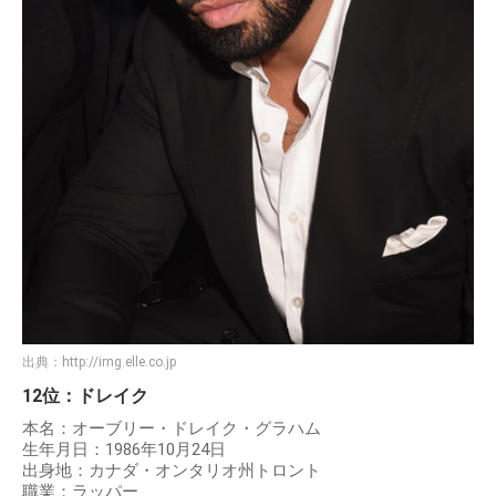
出典：
http://img.elle.co.jp
12位：ドレイク
本名：オーブリー・ドレイク・グラハム
生年月日：1986年10月24日
出身地：カナダ・オンタリオ州トロント
職業：ラッパー