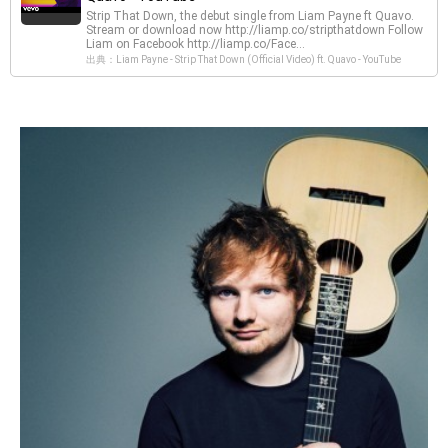
Strip That Down, the debut single from Liam Payne ft Quavo.
Stream or download now http://liamp.co/stripthatdown Follow
Liam on Facebook http://liamp.co/Face...
出典：Liam Payne - Strip That Down (Official Video) ft. Quavo - YouTube