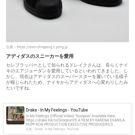
出典：
https://item-shopping.c.yimg.jp
アディダスのスニーカーを愛用
セレブラッパーとして知られるドレイクさんは、長らくナイ
キのエアジョーダンを愛用しているといわれてきました。し
かし、現在はアディダスのスーパースターを履いている様子
が報じられたため、ナイキからアディダスへ心変わりしたみ
たいですね。
Drake - In My Feelings - YouTube
In My Feelings (Official Video) ‘Scorpion’ Available Here:
https://drake.lnk.to/ScorpionYD A FILM BY KARENA EVANS A
POPP ROK PRODUCTION EXECUTIVE PRODUCERS D...
出典：Drake - In My Feelings - YouTube