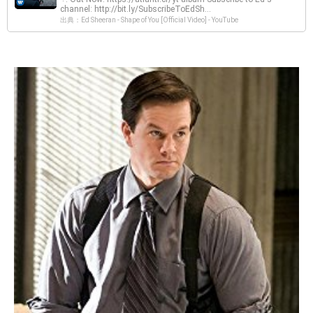
channel: http://bit.ly/SubscribeToEdSh...
出典：Ed Sheeran - Shape of You [Official Video] - YouTube