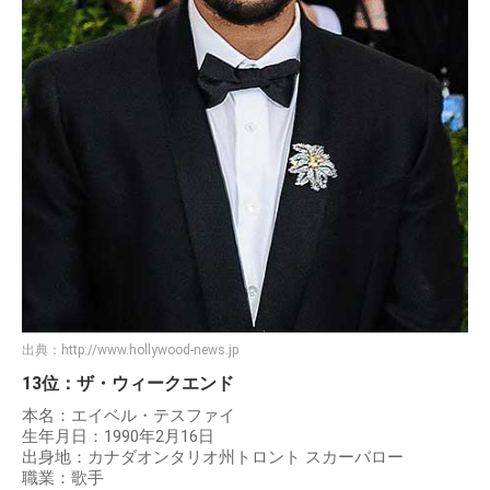
出典：
http://www.hollywood-news.jp
13位：ザ・ウィークエンド
本名：エイベル・テスファイ
生年月日：1990年2月16日
出身地：カナダオンタリオ州トロント スカーバロー
職業：歌手