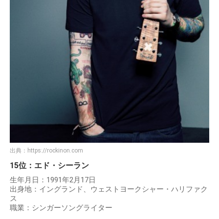
出典：
https://rockinon.com
15位：エド・シーラン
生年月日：1991年2月17日
出身地：イングランド、ウェストヨークシャー・ハリファク
ス
職業：シンガーソングライター