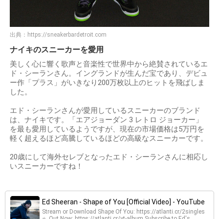
出典：
https://sneakerbardetroit.com
ナイキのスニーカーを愛用
美しく心に響く歌声と音楽性で世界中から絶賛されているエ
ド・シーランさん。イングランドが生んだ宝であり、デビュ
ー作「プラス」がいきなり200万枚以上のヒットを飛ばしま
した。
エド・シーランさんが愛用しているスニーカーのブランド
は、ナイキです。「エアジョーダン 3 レトロ ジョーカー」
を最も愛用しているようですが、現在の市場価格は5万円を
軽く超えるほど高騰しているほどの高級なスニーカーです。
20歳にして海外セレブとなったエド・シーランさんに相応し
いスニーカーですね！
Ed Sheeran - Shape of You [Official Video] - YouTube
Stream or Download Shape Of You: https://atlanti.cr/2singles
÷. Out Now: https://atlanti.cr/yt-album Subscribe to Ed's