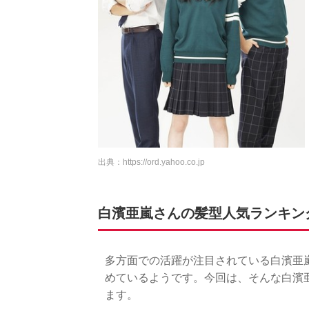
出典：
https://ord.yahoo.co.jp
白濱亜嵐さんの髪型人気ランキング
多方面での活躍が注目されている白濱亜
めているようです。今回は、そんな白濱
ます。