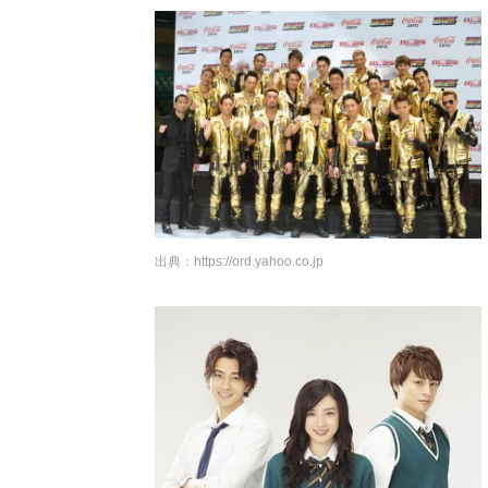
出典：
https://ord.yahoo.co.jp