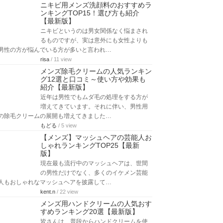
ニキビ用メンズ洗顔料のおすすめラ
ンキングTOP15！選び方も紹介
【最新版】
ニキビというのは男女関係なく悩まされ
るものですが、実は意外にも女性よりも
男性の方が悩んでいる方が多いと言われ…
risa
/ 11 view
メンズ除毛クリームの人気ランキン
グ12選と口コミ～使い方や効果も
紹介【最新版】
近年は男性でもムダ毛の処理をする方が
増えてきています。それに伴い、男性用
の除毛クリームの展開も増えてきました…
もどる
/ 5 view
【メンズ】マッシュヘアの芸能人お
しゃれランキングTOP25【最新
版】
現在最も流行中のマッシュヘアは、世間
の男性だけでなく、多くのイケメン芸能
人もおしゃれなマッシュヘアを披露して…
kent.n
/ 22 view
メンズ用ハンドクリームの人気おす
すめランキング20選【最新版】
皆さんは、普段からハンドクリームを使