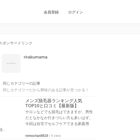
会員登録
ログイン
スポンサードリンク
rirakumama
同じカテゴリーの記事
同じカテゴリーだから興味のある記事が見つかる！
メンズ脱毛器ランキング人気
TOP10と口コミ【最新版】
サロンなどでも脱毛はできますが、男性
だとなかなか行きづらい方も多いはず。
今回は自宅でセルフケアできる家庭用
脱…
remochan8818
/ 4 view