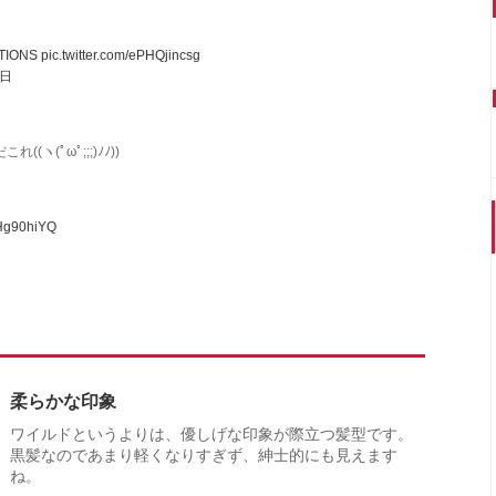
TIONS
pic.twitter.com/ePHQjincsg
0日
(ﾟωﾟ;;;)ﾉﾉ))
0Hg90hiYQ
柔らかな印象
ワイルドというよりは、優しげな印象が際立つ髪型です。
黒髪なのであまり軽くなりすぎず、紳士的にも見えます
ね。