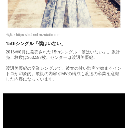
出典：
https://is4-ssl.mzstatic.com
15thシングル「僕はいない」
2016年8月に発売された15thシングル「僕はいない」。累計
売上枚数は363,583枚。センターは渡辺美優紀。
渡辺美優紀の卒業シングルで、彼女の甘い歌声で始まるイン
トロが印象的。歌詞の内容やMVの構成も渡辺の卒業を意識
した内容になっています。