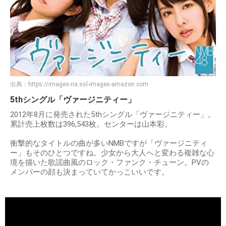
出典：
https://images-na.ssl-images-amazon.com
5thシングル「ヴァージニティー」
2012年8月に発売された5thシングル「ヴァージニティー」。
累計売上枚数は396,543枚。センターは山本彩。
衝撃的なタイトルの曲が多いNMBですが「ヴァージニティ
ー」もそのひとつですね。少女から大人へと変わる複雑な心
境を描いた歌謡曲風のロック・ファンク・チューン。PVの
メンバーの顔も決まっていてかっこいいです。