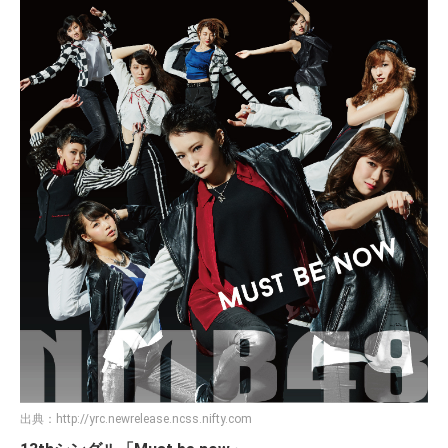
出典：
http://yrc.newrelease.ncss.nifty.com