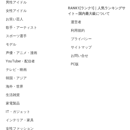
男性アイドル
RANK1[ランク1]｜人気ランキングサ
女性アイドル
イト～国内最大級について
お笑い芸人
運営者
歌手・アーティスト
利用規約
スポーツ選手
プライバシー
モデル
サイトマップ
声優・アニメ・漫画
お問い合せ
YouTuber・配信者
PC版
テレビ・映画
韓国・アジア
海外・世界
生活雑貨
家電製品
IT・ガジェット
インテリア・家具
女性ファッション