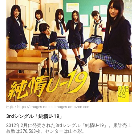
出典：
https://images-na.ssl-images-amazon.com
3rdシングル「純情U-19」
2012年2月に発売された3rdシングル「純情U-19」。累計売上
枚数は376,563枚。センターは山本彩。