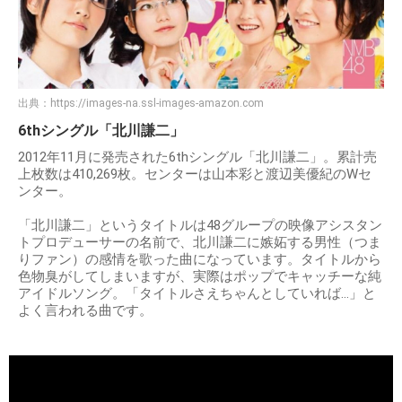
出典：
https://images-na.ssl-images-amazon.com
6thシングル「北川謙二」
2012年11月に発売された6thシングル「北川謙二」。累計売
上枚数は410,269枚。センターは山本彩と渡辺美優紀のWセ
ンター。
「北川謙二」というタイトルは48グループの映像アシスタン
トプロデューサーの名前で、北川謙二に嫉妬する男性（つま
りファン）の感情を歌った曲になっています。タイトルから
色物臭がしてしまいますが、実際はポップでキャッチーな純
アイドルソング。「タイトルさえちゃんとしていれば…」と
よく言われる曲です。