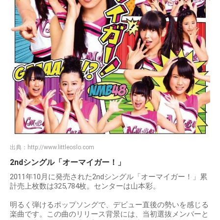
出典：
http://www.littleoslo.com
2ndシングル「オーマイガー！」
2011年10月に発売された2ndシングル「オーマイガー！」累
計売上枚数は325,784枚。センターは山本彩。
明るく弾けるポップソングで、デビュー直後の勢いを感じる
楽曲です。この曲のリリース背景には、当初選抜メンバーと