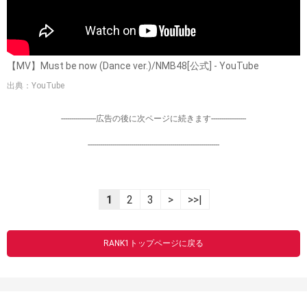
【MV】Must be now (Dance ver.)/NMB48[公式] - YouTube
出典：YouTube
-----------------広告の後に次ページに続きます-----------------
----------------------------------------------------------------
1
2
3
>
>>|
RANK1トップページに戻る