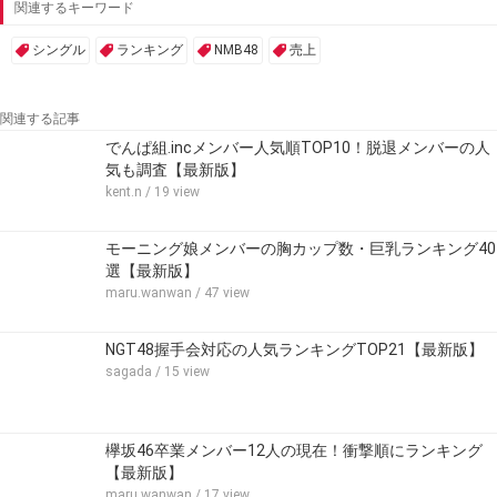
関連するキーワード
シングル
ランキング
NMB48
売上
関連する記事
でんぱ組.incメンバー人気順TOP10！脱退メンバーの人
気も調査【最新版】
kent.n
/ 19 view
モーニング娘メンバーの胸カップ数・巨乳ランキング40
選【最新版】
maru.wanwan
/ 47 view
NGT48握手会対応の人気ランキングTOP21【最新版】
sagada
/ 15 view
欅坂46卒業メンバー12人の現在！衝撃順にランキング
【最新版】
maru.wanwan
/ 17 view