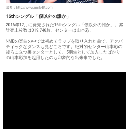
出典：
http://www.nmb48.com
16thシングル「僕以外の誰か」
2016年12月に発売された16thシングル「僕以外の誰か」。累
計売上枚数は319,748枚。センターは山本彩。
NMBの楽曲の中では初めてラップを取り入れた曲で、アクバ
ティックなダンスも見どころです。絶対的センター山本彩の
後ろに立つ裏センターとして、5期生として加入したばかり
の山本彩加を起用したのも印象的な出来事でした。