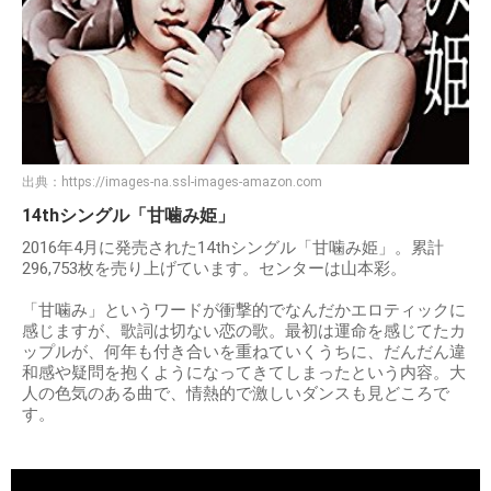
出典：
https://images-na.ssl-images-amazon.com
14thシングル「甘噛み姫」
2016年4月に発売された14thシングル「甘噛み姫」。累計
296,753枚を売り上げています。センターは山本彩。
「甘噛み」というワードが衝撃的でなんだかエロティックに
感じますが、歌詞は切ない恋の歌。最初は運命を感じてたカ
ップルが、何年も付き合いを重ねていくうちに、だんだん違
和感や疑問を抱くようになってきてしまったという内容。大
人の色気のある曲で、情熱的で激しいダンスも見どころで
す。