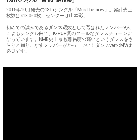
13thシングル「Must be now」
2015年10月発売の13thシングル「Must be now」。累計売上
枚数は418,060枚。センターは山本彩。
初めての試みであるダンス選抜として選ばれたメンバー9人
によるシングル曲で、K-POP調のクールなダンスチューンに
なっています。NMB史上最も難易度の高いというダンスをさ
らりと踊りこなすメンバーがかっこいい！ダンスverのMVは
必見です。