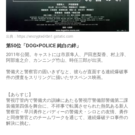
出典：
https://encrypted-tbn1.gstatic.com
第50位「DOG×POLICE 純白の絆」
2011年公開。キャストには市原隼人、戸田恵梨香、村上淳、
阿部進之介、カンニング竹山、時任三郎が出演。
警備犬と警察官の固いきずなと、彼らが直面する連続爆破事
件の捜査をスリリングに描いたサスペンス映画。
【あらすじ】
警視庁管内で警備犬の訓練にあたる警視庁警備部警備第二課
装備第四係を舞台に、不祥事で転属させられた熱気ある新人
警察官・早川勇作とバディーの警備犬・シロとの友情、勇作
と同僚警官とのチームワークを通じて、連続爆破テロ事件の
解決に挑む。