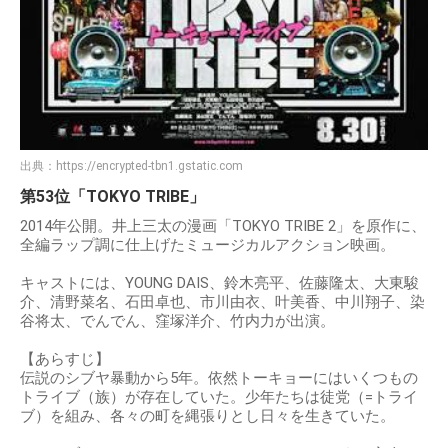
出典：
https://encrypted-tbn1.gstatic.com
第53位「TOKYO TRIBE」
2014年公開。井上三太の漫画「TOKYO TRIBE 2」を原作に、
全編ラップ調に仕上げたミュージカルアクション映画。
キャストには、YOUNG DAIS、鈴木亮平、佐藤隆太、大東駿
介、清野菜名、石田卓也、市川由衣、叶美香、中川翔子、染
谷将太、でんでん、窪塚洋介、竹内力が出演。
【あらすじ】
伝説のシブヤ暴動から5年。依然トーキョーにはいくつもの
トライブ（族）が存在していた。少年たちは徒党（=トライ
ブ）を組み、各々の町を縄張りとし日々を生きていた。