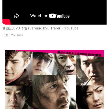
西遊記 DVD 予告 (Saiyuuki DVD Trailer) - YouTube
出典：YouTube