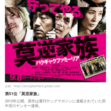
出典：
https://encrypted-tbn2.gstatic.com
第51位「莫逆家族」
2012年公開。原作は週刊ヤングマガジンに連載されていた田
中宏のヤンキー漫画。