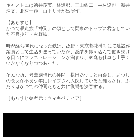
キャストには徳井義実、林遣都、玉山鉄二、中村達也、新井
浩文、北村一輝、山下リオが出演作。
【あらすじ】
かつて暴走族「神叉」の頭として関東のトップに君臨してい
た不良少年・火野鉄。
時が経ち30代になった鉄は、故郷・東京都花神町にて建設作
業員として生活を送っていたが、感情を抑え込んで働き続け
る日々にフラストレーションが溜まり、家庭も仕事も上手く
いかなくなりつつあった。
そんな折、暴走族時代の仲間・横田あつしと再会し、あつし
の長女が不良少年にレイプされ入院していると知らされ、ふ
たりはかつての仲間たちと共に復讐を決意する。
［あらすじ参考元：ウィキペディア］