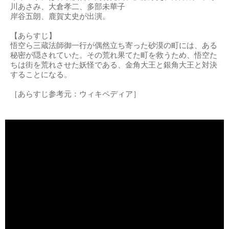
川あさみ、大倉孝二、多部未華子
岸谷五朗、鹿賀丈史が出演。
【あらすじ】
悟空ら三蔵法師御一行が偶然立ち寄った砂漠の町には、ある
秘密が隠されていた。その荒れ果てた町を救うため、悟空た
ちは街を荒れさせた妖怪である、金角大王と銀角大王と対決
することになる。
［あらすじ参考元：ウィキペディア］