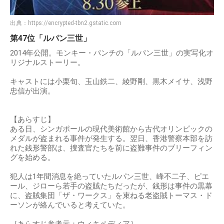
出典：
https://encrypted-tbn2.gstatic.com
第47位「ルパン三世」
2014年公開。モンキー・パンチの「ルパン三世」の実写化オ
リジナルストーリー。
キャストには小栗旬、玉山鉄二、綾野剛、黒木メイサ、浅野
忠信が出演。
【あらすじ】
ある日、シンガポールの現代美術館から古代オリンピックの
メダルが盗まれる事件が発生する。翌日、香港警察本部を訪
れた銭形警部は、捜査官たちを前に盗難事件のブリーフィン
グを始める。
犯人は1年間消息を絶っていたルパン三世、峰不二子、ピエ
ール、ジローら若手の盗賊たちだったが、銭形は事件の黒幕
に、盗賊集団「ザ・ワークス」を束ねる老盗賊トーマス・ド
ーソンが絡んでいると考えていた。
［あらすじ参考元：ウィキペディア］