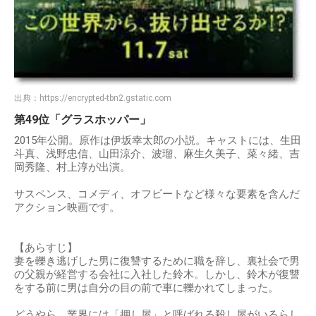
出典：
https://encrypted-tbn2.gstatic.com
第49位「グラスホッパー」
2015年公開。原作は伊坂幸太郎の小説。キャストには、生田
斗真、浅野忠信、山田涼介、波瑠、麻生久美子、菜々緒、吉
岡秀隆、村上淳が出演。
サスペンス、コメディ、オフビートなど様々な要素を含んだ
アクション映画です。
【あらすじ】
妻を轢き逃げした男に復讐するために職を辞し、裏社会で男
の父親が経営する会社に入社した鈴木。しかし、鈴木が復讐
をする前に男は自分の目の前で車に轢かれてしまった。
どうやら、業界には「押し屋」と呼ばれる殺し屋がいるらし