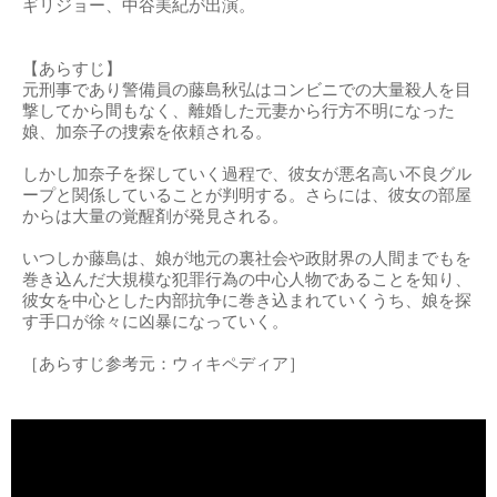
ギリジョー、中谷美紀が出演。
【あらすじ】
元刑事であり警備員の藤島秋弘はコンビニでの大量殺人を目
撃してから間もなく、離婚した元妻から行方不明になった
娘、加奈子の捜索を依頼される。
しかし加奈子を探していく過程で、彼女が悪名高い不良グル
ープと関係していることが判明する。さらには、彼女の部屋
からは大量の覚醒剤が発見される。
いつしか藤島は、娘が地元の裏社会や政財界の人間までもを
巻き込んだ大規模な犯罪行為の中心人物であることを知り、
彼女を中心とした内部抗争に巻き込まれていくうち、娘を探
す手口が徐々に凶暴になっていく。
［あらすじ参考元：ウィキペディア］