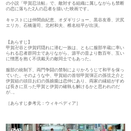
の小説「甲賀忍法帖」で、敵対する組織に属しながらも禁断
の恋に落ちた2人の忍者を描いた映画です。
キャストには仲間由紀恵、オダギリジョー、黒谷友香、沢尻
エリカ、石橋蓮司、北村和夫、椎名桔平が出演。
【あらすじ】
甲賀卍谷と伊賀鍔隠れに潜む一族は、ともに服部半蔵に率い
られる忍者群同士でありながら、源平の昔より数百年、互い
に憎悪を抱く不倶戴天の敵同士でもあった。
服部の統制下、両門争闘の禁制によりかろうじて和平を保っ
ていた。そのような中、甲賀組の首領甲賀弾正の孫弦之介と
伊賀組の頭目お幻の孫娘朧は恋仲にあり、両家の縁組がすめ
ば長きに亘った甲賀と伊賀の確執も解けるかと思われのだ
が…。
［あらすじ参考元：ウィキペディア］