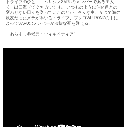
トライブのひとつ、ムサシノSARUのメンバーである主人
公・出口海（でぐち かい）も、いつものように仲間達との
変わりない日々を送っていたのだが、そんな中、かつて海の
親友だったメラが率いるトライブ、ブクロWU-RONZの手に
よってSARUのメンバーが凄惨な死を迎える。
［あらすじ参考元：ウィキペディア］