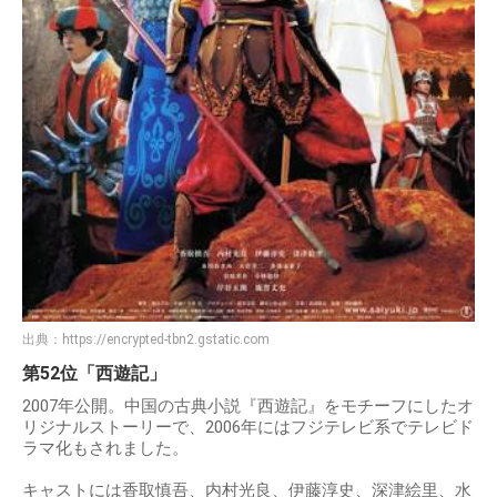
出典：
https://encrypted-tbn2.gstatic.com
第52位「西遊記」
2007年公開。中国の古典小説『西遊記』をモチーフにしたオ
リジナルストーリーで、2006年にはフジテレビ系でテレビド
ラマ化もされました。
キャストには香取慎吾、内村光良、伊藤淳史、深津絵里、水