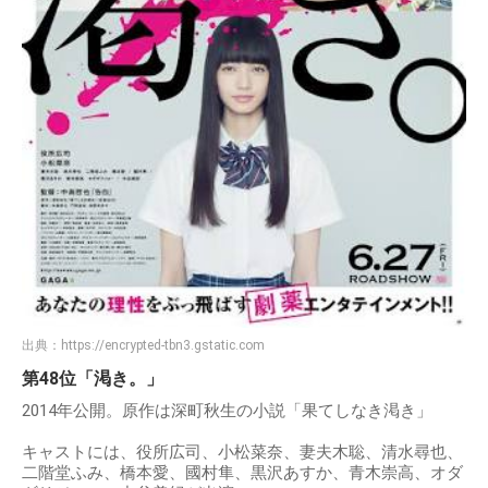
出典：
https://encrypted-tbn3.gstatic.com
第48位「渇き。」
2014年公開。原作は深町秋生の小説「果てしなき渇き」
キャストには、役所広司、小松菜奈、妻夫木聡、清水尋也、
二階堂ふみ、橋本愛、國村隼、黒沢あすか、青木崇高、オダ