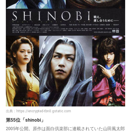
出典：
https://encrypted-tbn0.gstatic.com
第55位「shinobi」
2005年公開。原作は面白倶楽部に連載されていた山田風太郎