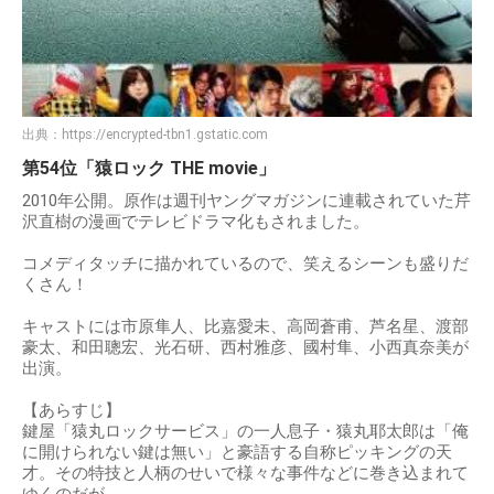
出典：
https://encrypted-tbn1.gstatic.com
第54位「猿ロック THE movie」
2010年公開。原作は週刊ヤングマガジンに連載されていた芹
沢直樹の漫画でテレビドラマ化もされました。
コメディタッチに描かれているので、笑えるシーンも盛りだ
くさん！
キャストには市原隼人、比嘉愛未、高岡蒼甫、芦名星、渡部
豪太、和田聰宏、光石研、西村雅彦、國村隼、小西真奈美が
出演。
【あらすじ】
鍵屋「猿丸ロックサービス」の一人息子・猿丸耶太郎は「俺
に開けられない鍵は無い」と豪語する自称ピッキングの天
才。その特技と人柄のせいで様々な事件などに巻き込まれて
ゆくのだが…。