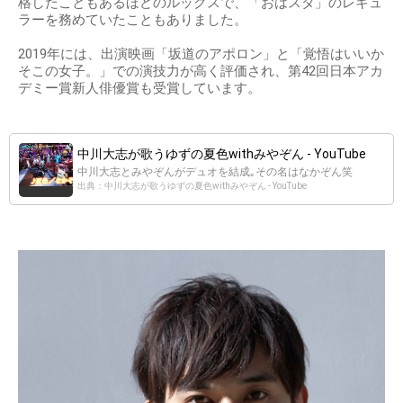
格したこともあるほどのルックスで、「おはスタ」のレギュ
ラーを務めていたこともありました。
2019年には、出演映画「坂道のアポロン」と「覚悟はいいか
そこの女子。」での演技力が高く評価され、第42回日本アカ
デミー賞新人俳優賞も受賞しています。
中川大志が歌うゆずの夏色withみやぞん - YouTube
中川大志とみやぞんがデュオを結成｡その名はなかぞん笑
出典：中川大志が歌うゆずの夏色withみやぞん - YouTube