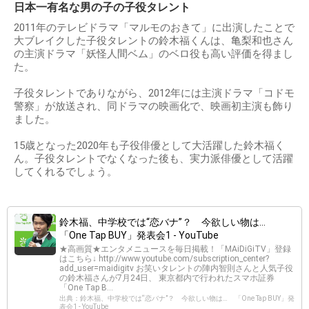
日本一有名な男の子の子役タレント
2011年のテレビドラマ「マルモのおきて」に出演したことで
大ブレイクした子役タレントの鈴木福くんは、亀梨和也さん
の主演ドラマ「妖怪人間ベム」のベロ役も高い評価を得まし
た。
子役タレントでありながら、2012年には主演ドラマ「コドモ
警察」が放送され、同ドラマの映画化で、映画初主演も飾り
ました。
15歳となった2020年も子役俳優として大活躍した鈴木福く
ん。子役タレントでなくなった後も、実力派俳優として活躍
してくれるでしょう。
鈴木福、中学校では“恋バナ”？ 今欲しい物は…
「One Tap BUY」発表会1 - YouTube
★高画質★エンタメニュースを毎日掲載！「MAiDiGiTV」登録
はこちら↓ http://www.youtube.com/subscription_center?
add_user=maidigitv お笑いタレントの陣内智則さんと人気子役
の鈴木福さんが7月24日、 東京都内で行われたスマホ証券
「One Tap B...
出典：鈴木福、中学校では“恋バナ”？ 今欲しい物は… 「One Tap BUY」発
表会1 - YouTube