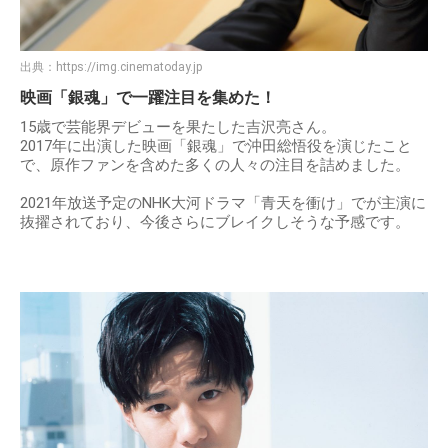
出典：
https://img.cinematoday.jp
映画「銀魂」で一躍注目を集めた！
15歳で芸能界デビューを果たした吉沢亮さん。
2017年に出演した映画「銀魂」で沖田総悟役を演じたこと
で、原作ファンを含めた多くの人々の注目を詰めました。
2021年放送予定のNHK大河ドラマ「青天を衝け」でが主演に
抜擢されており、今後さらにブレイクしそうな予感です。