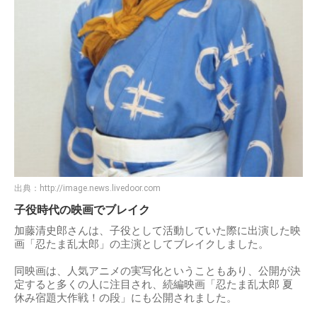
出典：
http://image.news.livedoor.com
子役時代の映画でブレイク
加藤清史郎さんは、子役として活動していた際に出演した映
画「忍たま乱太郎」の主演としてブレイクしました。
同映画は、人気アニメの実写化ということもあり、公開が決
定すると多くの人に注目され、続編映画「忍たま乱太郎 夏
休み宿題大作戦！の段」にも公開されました。