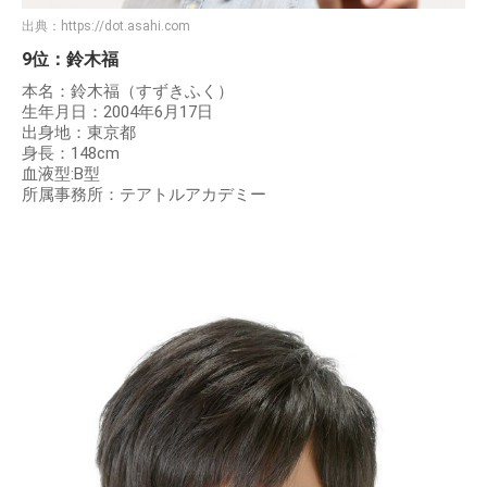
出典：
https://dot.asahi.com
9位：鈴木福
本名：鈴木福（すずきふく）
生年月日：2004年6月17日
出身地：東京都
身長：148cm
血液型:B型
所属事務所：テアトルアカデミー