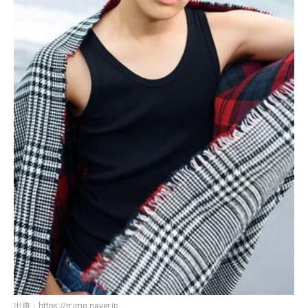
出典：
https://rr.img.naver.jp