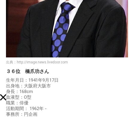
出典：
http://image.news.livedoor.com
３６位 橋爪功さん
生年月日：1941年9月17日
出身地：大阪府大阪市
身長：168cm
血液型：O型
職業：俳優
活動期間： 1962年 -
事務所：円企画