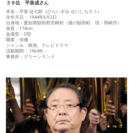
３９位 平泉成さん
本名：平泉 征七郎（ひらいずみ せいしちろう）
生年月日： 1944年6月2日
出身地：愛知県額田郡宮崎村（後の額田町、現・岡崎市）
身長：174cm
血液型：O型
職業：俳優
ジャンル：映画、テレビドラマ
活動期間： 1964年 -
事務所：グリーンランド