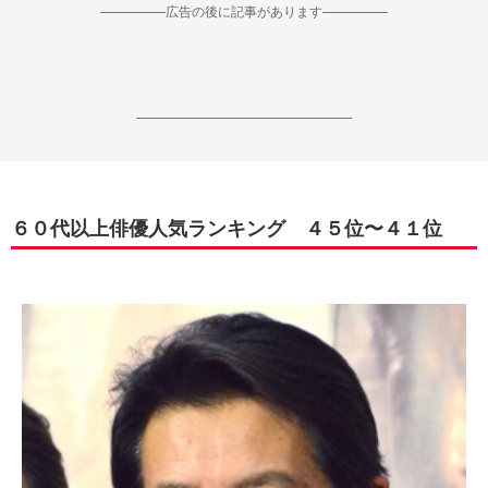
--------------------広告の後に記事があります--------------------
------------------------------------------------------------------
６０代以上俳優人気ランキング ４５位〜４１位