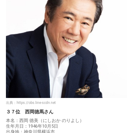
出典：
https://obs.line-scdn.net
３７位 西岡徳馬さん
本名：西岡 德美（にしおか のりよし）
生年月日：1946年10月5日
出身地：神奈川県横浜市