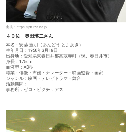
出典：
https://prt.iza.ne.jp
４０位 奥田瑛二さん
本名：安藤 豊明（あんどう とよあき）
生年月日：1950年3月18日
出身地：愛知県東春日井郡高蔵寺町（現、春日井市）
身長：175cm
血液型：AB型
職業：俳優・声優・ナレーター・映画監督・画家
ジャンル：映画・テレビドラマ・舞台
活動期間：
事務所：ゼロ・ピクチュアズ