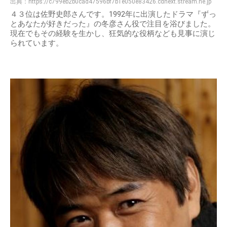
出典：
https://c799eb2b0cad47596bf7b1e050e83426.cdnext.stream.ne.jp
４３位は佐野史郎さんです。1992年に出演したドラマ『ずっ
とあなたが好きだった』の冬彦さん役で注目を浴びました。
現在でもその経験を生かし、狂気的な役柄なども見事に演じ
られています。