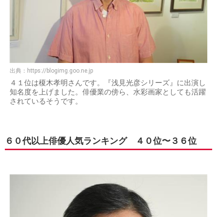
出典：
https://blogimg.goo.ne.jp
４１位は榎木孝明さんです。『浅見光彦シリーズ』に出演し
知名度を上げました。俳優業の傍ら、水彩画家としても活躍
されているそうです。
６０代以上俳優人気ランキング ４０位〜３６位