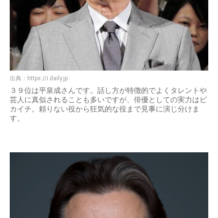
出典：
https://i.daily.jp
３９位は平泉成さんです。話し方が特徴的でよくタレントや
芸人に真似されることも多いですが、俳優としての実力はピ
カイチ。頼りない役から狂気的な役まで見事に演じ分けま
す。