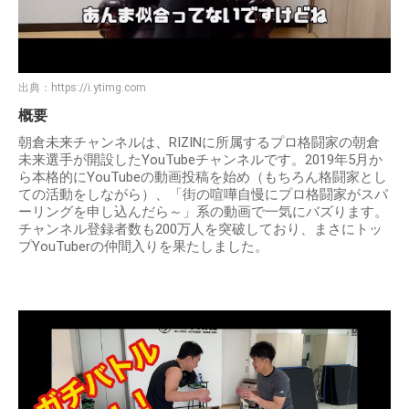
出典：
https://i.ytimg.com
概要
朝倉未来チャンネルは、RIZINに所属するプロ格闘家の朝倉
未来選手が開設したYouTubeチャンネルです。2019年5月か
ら本格的にYouTubeの動画投稿を始め（もちろん格闘家とし
ての活動をしながら）、「街の喧嘩自慢にプロ格闘家がスパ
ーリングを申し込んだら～」系の動画で一気にバズります。
チャンネル登録者数も200万人を突破しており、まさにトッ
プYouTuberの仲間入りを果たしました。