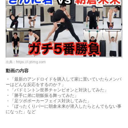
出典：
https://i.ytimg.com
動画の内容
・「最新のアンドロイドを購入して家に置いていたらメンバ
ーはどんな反応をするのか？」
・「バドミントン世界チャンピオンと対決してみた」
・「勝手に弟に朝飯振る舞ってみた」
・「足ツボポーカーフェイス対決してみた」
・「ぼったくりバーに朝倉未来が潜入したらとんでもない事
になった」など