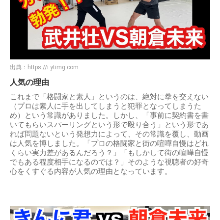
出典：
https://i.ytimg.com
人気の理由
これまで「格闘家と素人」というのは、絶対に拳を交えない
（プロは素人に手を出してしまうと犯罪となってしまうた
め）という常識がありました。しかし、「事前に契約書を書
いてもらいスパーリングという形で殴り合う」という形であ
れば問題ないという発想力によって、その常識を覆し、動画
は人気を博しました。「プロの格闘家と街の喧嘩自慢はどれ
くらい実力差があるんだろう？」「もしかして街の喧嘩自慢
でもある程度相手になるのでは？」そのような視聴者の好奇
心をくすぐる内容が人気の理由となっています。