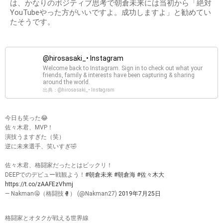
は、かなりのポジティブ思考で朝倉未来には当初から「絶対
YouTubeやった方がいいですよ。成功しますよ」と勧めてい
たそうです。
@hirosasaki_• Instagram
Welcome back to Instagram. Sign in to check out what your
friends, family & interests have been capturing & sharing
around the world.
出典：@hirosasaki_• Instagram
今日も笑った😂
佐々木君、MVP！
演技うますぎた（笑）
逆に未来選手、笑いすぎ🤣
佐々木君、格闘家だったとはビックリ！
DEEPでのデビュー戦観よう！
#朝倉未来
#朝倉海
#佐々木大
https://t.co/zAAFEzVhmj
— Nakman🤤（格闘技🥊） (@Nakman27)
2019年7月25日
格闘家とオタクが戦える世界線