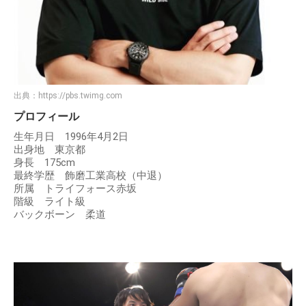
出典：
https://pbs.twimg.com
プロフィール
生年月日 1996年4月2日
出身地 東京都
身長 175cm
最終学歴 飾磨工業高校（中退）
所属 トライフォース赤坂
階級 ライト級
バックボーン 柔道