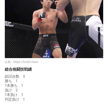
出典：
https://hochi.news
総合格闘技戦績
総試合数 3
勝ち 1
1本勝ち 1
負け 2
1本負け 1
判定負け 1