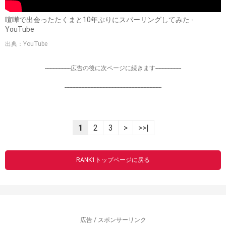
喧嘩で出会ったたくまと10年ぶりにスパーリングしてみた -
YouTube
出典：YouTube
-----------------広告の後に次ページに続きます-----------------
----------------------------------------------------------------
1
2
3
>
>>|
RANK1トップページに戻る
広告 / スポンサーリンク