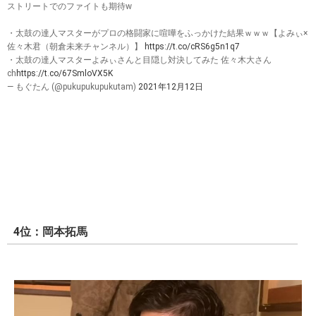
ストリートでのファイトも期待w
・太鼓の達人マスターがプロの格闘家に喧嘩をふっかけた結果ｗｗｗ【よみぃ×
佐々木君（朝倉未来チャンネル）】
https://t.co/cRS6g5n1q7
・太鼓の達人マスターよみぃさんと目隠し対決してみた 佐々木大さん
ch
https://t.co/67SmloVX5K
— もぐたん (@pukupukupukutam)
2021年12月12日
4位：岡本拓馬