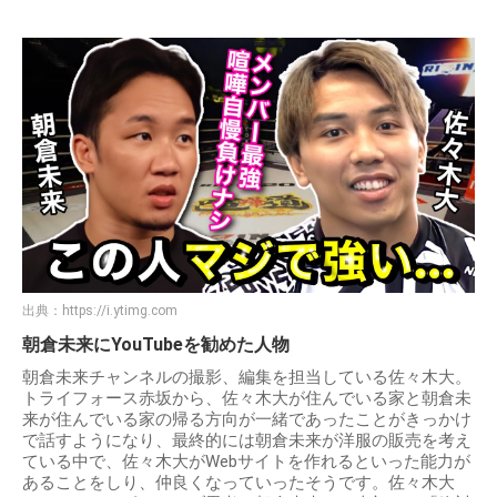
出典：
https://i.ytimg.com
朝倉未来にYouTubeを勧めた人物
朝倉未来チャンネルの撮影、編集を担当している佐々木大。
トライフォース赤坂から、佐々木大が住んでいる家と朝倉未
来が住んでいる家の帰る方向が一緒であったことがきっかけ
で話すようになり、最終的には朝倉未来が洋服の販売を考え
ている中で、佐々木大がWebサイトを作れるといった能力が
あることをしり、仲良くなっていったそうです。佐々木大