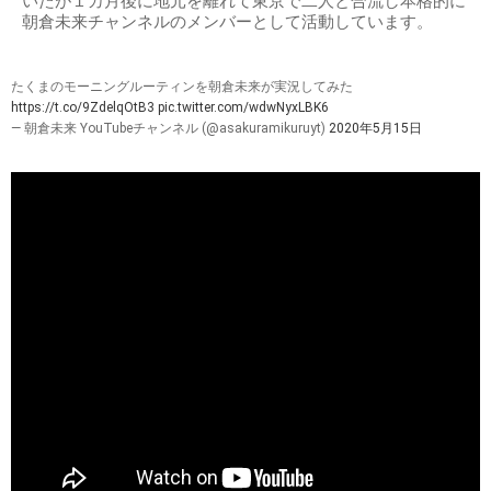
いたが１カ月後に地元を離れて東京で二人と合流し本格的に
朝倉未来チャンネルのメンバーとして活動しています。
たくまのモーニングルーティンを朝倉未来が実況してみた
https://t.co/9ZdelqOtB3
pic.twitter.com/wdwNyxLBK6
— 朝倉未来 YouTubeチャンネル (@asakuramikuruyt)
2020年5月15日