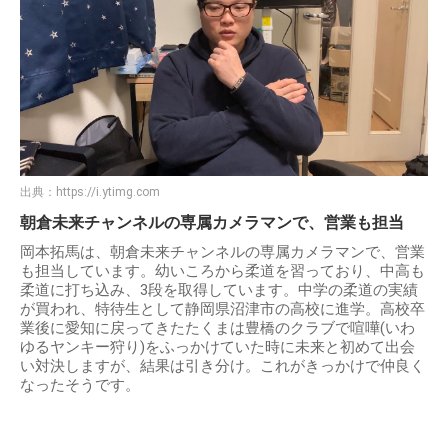
出典：
https://i.ytimg.com
朝倉未来チャンネルの専属カメラマンで、営業も担当
岡本拓馬は、朝倉未来チャンネルの専属カメラマンで、営業
も担当しています。幼いころから柔道を習っており、中高も
柔道に打ち込み、3段を取得しています。中学の柔道の実績
が買われ、特待生として静岡県沼津市の高校に進学。高校卒
業後に愛知に戻ってきたたくまは豊橋のクラブで喧嘩(いわ
ゆるヤンキー狩り)をふっかけていた時に未来と初めて出会
い対決しますが、結果は引き分け。これがきっかけで仲良く
なったそうです。