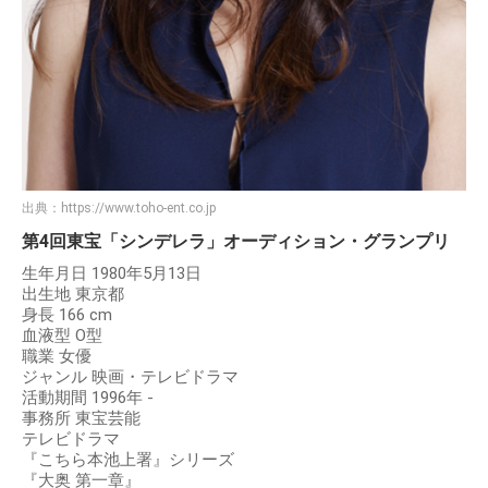
出典：
https://www.toho-ent.co.jp
第4回東宝「シンデレラ」オーディション・グランプリ
生年月日 1980年5月13日
出生地 東京都
身長 166 cm
血液型 O型
職業 女優
ジャンル 映画・テレビドラマ
活動期間 1996年 -
事務所 東宝芸能
テレビドラマ
『こちら本池上署』シリーズ
『大奥 第一章』