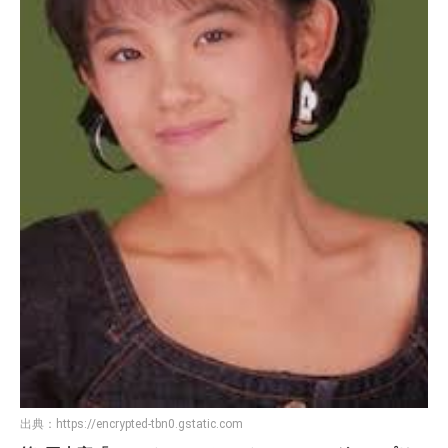
出典：
https://encrypted-tbn0.gstatic.com