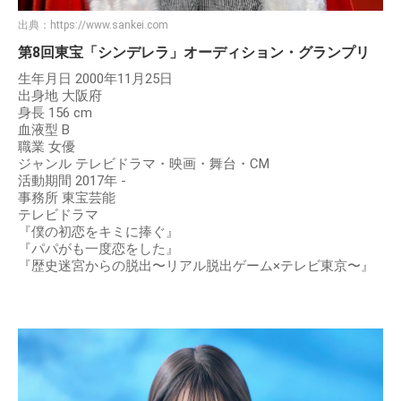
出典：
https://www.sankei.com
第8回東宝「シンデレラ」オーディション・グランプリ
生年月日 2000年11月25日
出身地 大阪府
身長 156 cm
血液型 B
職業 女優
ジャンル テレビドラマ・映画・舞台・CM
活動期間 2017年 -
事務所 東宝芸能
テレビドラマ
『僕の初恋をキミに捧ぐ』
『パパがも一度恋をした』
『歴史迷宮からの脱出〜リアル脱出ゲーム×テレビ東京〜』