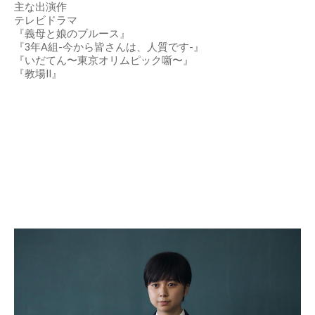
主な出演作
テレビドラマ
『義母と娘のブルース』
『3年A組-今から皆さんは、人質です-』
『いだてん〜東京オリムピック噺〜』
『教場II』