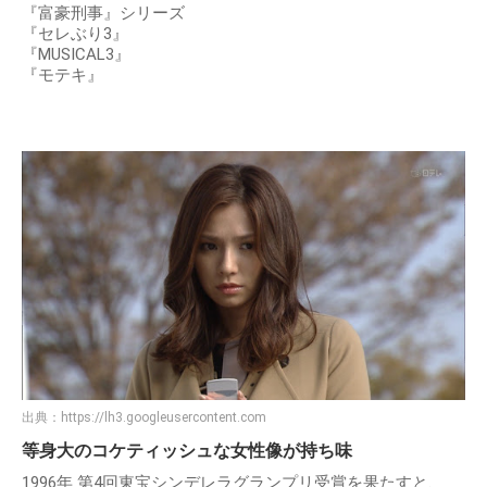
『富豪刑事』シリーズ
『セレぶり3』
『MUSICAL3』
『モテキ』
出典：
https://lh3.googleusercontent.com
等身大のコケティッシュな女性像が持ち味
1996年 第4回東宝シンデレラグランプリ受賞を果たすと、