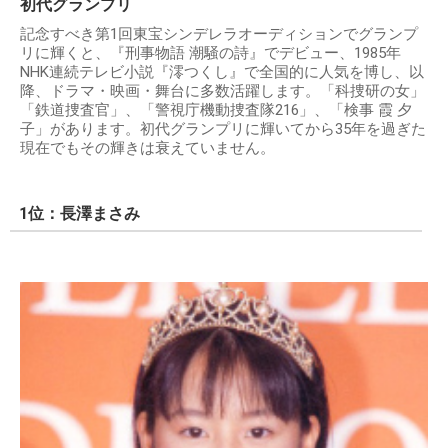
初代グランプリ
記念すべき第1回東宝シンデレラオーディションでグランプ
リに輝くと、『刑事物語 潮騒の詩』でデビュー、1985年
NHK連続テレビ小説『澪つくし』で全国的に人気を博し、以
降、ドラマ・映画・舞台に多数活躍します。「科捜研の女」
「鉄道捜査官」、「警視庁機動捜査隊216」、「検事 霞 夕
子」があります。初代グランプリに輝いてから35年を過ぎた
現在でもその輝きは衰えていません。
1位：長澤まさみ