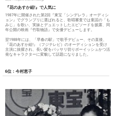
『花のあすか組!』で人気に
1987年に開催された第2回『東宝「シンデレラ」オーディシ
ョン』でグランプリに選ばれると、歌唱審査では童謡の「も
みじ」を歌い、実妹とデュエットしたエピソードを披露、同
年公開の映画『竹取物語』で女優デビューします。
翌1988年には、「早春の駅」で歌手デビュー、その直後、
『花のあすか組!』（フジテレビ）のオーディションを受け
主演に抜擢され、長い髪をバッサリ切りボーイッシュかつ活
発なキャラクターに変貌して話題になりました。
6位：今村恵子