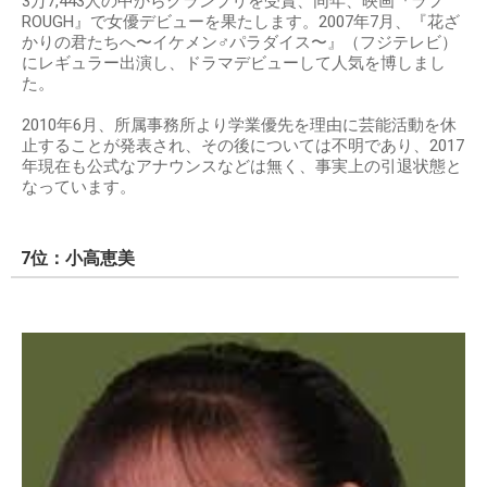
3万7,443人の中からグランプリを受賞、同年、映画『ラフ
ROUGH』で女優デビューを果たします。2007年7月、『花ざ
かりの君たちへ〜イケメン♂パラダイス〜』（フジテレビ）
にレギュラー出演し、ドラマデビューして人気を博しまし
た。
2010年6月、所属事務所より学業優先を理由に芸能活動を休
止することが発表され、その後については不明であり、2017
年現在も公式なアナウンスなどは無く、事実上の引退状態と
なっています。
7位：小高恵美