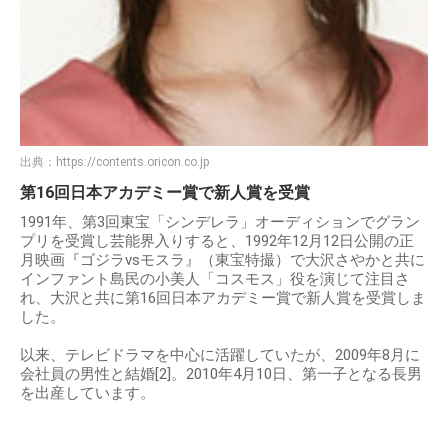
出典：
https://contents.oricon.co.jp
第16回日本アカデミー賞で新人賞を受賞
1991年、第3回東宝「シンデレラ」オーディションでグラン
プリを受賞し芸能界入りすると、1992年12月12日公開の正
月映画『ゴジラvsモスラ』（東宝特撮）で大沢さやかと共に
インファント島民の小美人「コスモス」役を演じて注目さ
れ、大沢と共に第16回日本アカデミー賞で新人賞を受賞しま
した。
以来、テレビドラマを中心に活躍していたが、2009年8月に
会社員の男性と結婚[2]。2010年4月10日、第一子となる長男
を出産しています。