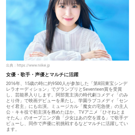
出典：
https://www.niikei.jp
女優・歌手・声優とマルチに活躍
2016年、15歳の時に約9500人が参加した「第8回東宝シンデ
レラオーディション」でグランプリとSeventeen賞を受賞
し、芸能界入りします。阿部寛主演の時代劇コメディ「のみ
とり侍」で映画デビューを果たし、学園ラブコメディ「セン
セイ君主」にも出演。ミュージカル「魔女の宅急便」の主人
公・キキ役で初主演を務めたほか、TVアニメ「ひそねとま
そたん」のオープニング曲「少女はあの空を渡る」で歌手デ
ビューし、同作で声優に初挑戦するなどマルチに活躍してい
ます。