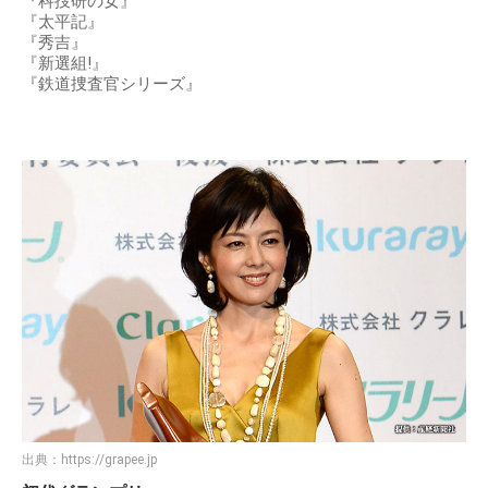
『科捜研の女』
『太平記』
『秀吉』
『新選組!』
『鉄道捜査官シリーズ』
出典：
https://grapee.jp