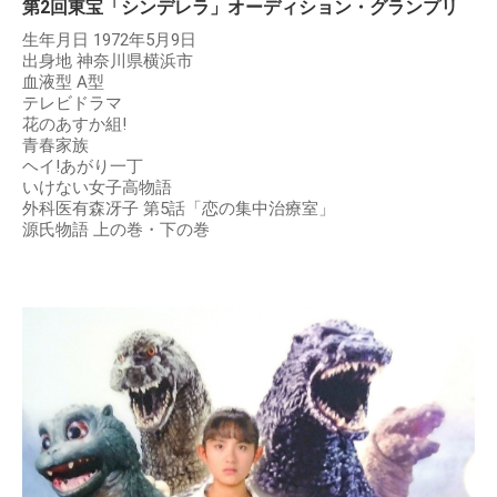
第2回東宝「シンデレラ」オーディション・グランプリ
生年月日 1972年5月9日
出身地 神奈川県横浜市
血液型 A型
テレビドラマ
花のあすか組!
青春家族
ヘイ!あがり一丁
いけない女子高物語
外科医有森冴子 第5話「恋の集中治療室」
源氏物語 上の巻・下の巻