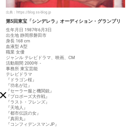
出典：
https://blog.ss-blog.jp
第5回東宝「シンデレラ」オーディション・グランプリ
生年月日 1987年6月3日
出生地 静岡県磐田市
身長 168 cm
血液型 A型
職業 女優
ジャンル テレビドラマ、映画、CM
活動期間 2000年 -
事務所 東宝芸能
テレビドラマ
『ドラゴン桜』
『功名が辻』
『セーラー服と機関銃』
『プロポーズ大作戦』
『ラスト・フレンズ』
『天地人』
『都市伝説の女』
『真田丸』
『コンフィデンスマンJP』