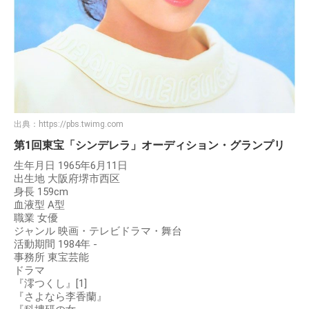
出典：
https://pbs.twimg.com
第1回東宝「シンデレラ」オーディション・グランプリ
生年月日 1965年6月11日
出生地 大阪府堺市西区
身長 159cm
血液型 A型
職業 女優
ジャンル 映画・テレビドラマ・舞台
活動期間 1984年 -
事務所 東宝芸能
ドラマ
『澪つくし』[1]
『さよなら李香蘭』