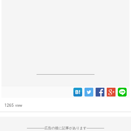
------------------------------------------------------------------
1265
view
--------------------広告の後に記事があります--------------------