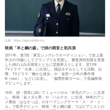
出典：
https://ogre.natalie.mu
映画「羊と鋼の森」で姉の萌音と初共演
2011年、第7回「東宝シンデレラオーディション」で史上最
年少の10歳にしてグランプリを受賞し、審査員特別賞を受賞
した姉の上白石萌音とともに芸能界入りします。翌12年、
TVドラマ「分身」に出演し、雑誌モデルとしても活動、以
降、TVドラマ「幽かな彼女」や「金田一少年の事件簿
N（neo）」などに出演し、「脳漿炸裂ガール」で長編映画
デビューします。
16年、姉・萌音に続いてミュージカル「赤毛のアン」に主演
し、映画「金メダル男」や「ハルチカ」に出演、NHKのアニ
メ番組「はなかっぱ」のオープニングテーマ「ス・マ・イ・
ル」で歌手デビュー、映画「羊と鋼の森」ではピアニストの