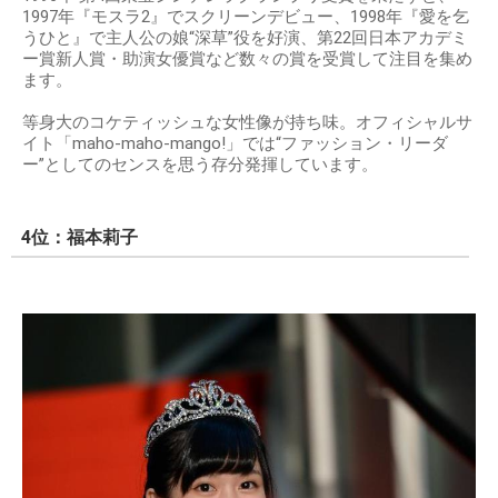
1997年『モスラ2』でスクリーンデビュー、1998年『愛を乞
うひと』で主人公の娘“深草”役を好演、第22回日本アカデミ
ー賞新人賞・助演女優賞など数々の賞を受賞して注目を集め
ます。
等身大のコケティッシュな女性像が持ち味。オフィシャルサ
イト「maho-maho-mango!」では“ファッション・リーダ
ー”としてのセンスを思う存分発揮しています。
4位：福本莉子