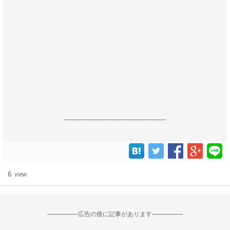
------------------------------------------------------------------
6
view
--------------------広告の後に記事があります--------------------