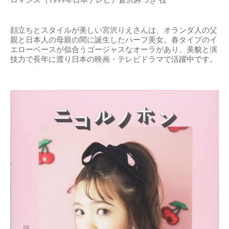
ロマンス（1999年日本テレビ）倉沢みづき 役
顔立ちとスタイルが美しい宮沢りえさんは、オランダ人の父
親と日本人の母親の間に誕生したハーフ美女。春タイプのイ
エローベースが似合うゴージャスなオーラがあり、美貌と演
技力で長年に渡り日本の映画・テレビドラマで活躍中です。