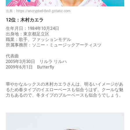
出典：
https://encrypted-tbn0.gstatic.com
12位：木村カエラ
生年月日：1984年10月24日
出身地：東京都足立区
職業：歌手、ファッションモデル
所属事務所：ソニー・ミュージックアーティスツ
代表曲
2005年3月30日 リルラ リルハ
2009年6月1日 Butterfly
華やかなルックスの木村カエラさんは、明るいイメージがあ
るため春タイプのイエローベースも似合うはず。クールな魅
力もあるので、冬タイプのブルーベースも似合うでしょう。