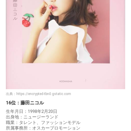
出典：
https://encrypted-tbn0.gstatic.com
16位：藤田ニコル
生年月日：1998年2月20日
出身地：ニュージーランド
職業：タレント、ファッションモデル
所属事務所：オスカープロモーション