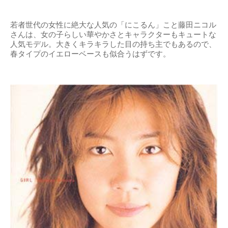
若者世代の女性に絶大な人気の「にこるん」こと藤田ニコル
さんは、女の子らしい華やかさとキャラクターもキュートな
人気モデル。大きくキラキラした目の持ち主でもあるので、
春タイプのイエローベースも似合うはずです。