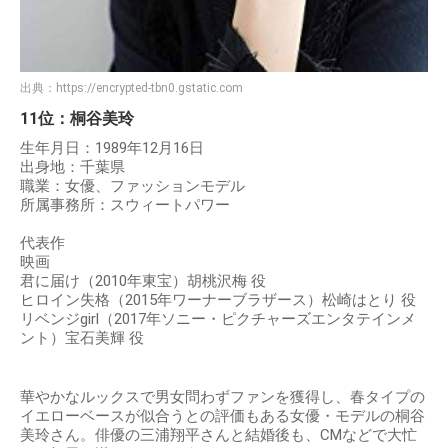
出典：
https://encrypted-tbn0.gstatic.com
11位：桐谷美玲
生年月日：1989年12月16日
出身地：千葉県
職業：女優、ファッションモデル
所属事務所：スウィートパワー
代表作
映画
君に届け（2010年東宝）胡桃沢梅 役
ヒロイン失格（2015年ワーナーブラザース）松崎はとり 役
リベンジgirl（2017年ソニー・ピクチャーズエンタテインメ
ント）宝石美輝 役
華やかなルックスで男女問わずファンを獲得し、春タイプの
イエローベースが似合うとの評価もある女優・モデルの桐谷
美玲さん。俳優の三浦翔平さんと結婚後も、CMなどで大忙