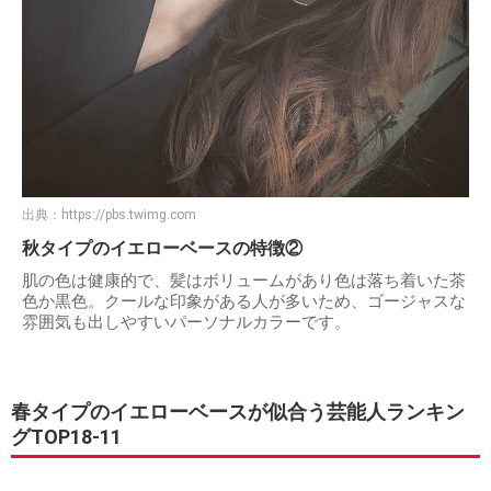
出典：
https://pbs.twimg.com
秋タイプのイエローベースの特徴②
肌の色は健康的で、髪はボリュームがあり色は落ち着いた茶
色か黒色。クールな印象がある人が多いため、ゴージャスな
雰囲気も出しやすいパーソナルカラーです。
春タイプのイエローベースが似合う芸能人ランキン
グTOP18-11