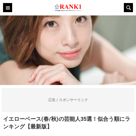
広告 / スポンサーリンク
イエローベース(春/秋)の芸能人35選！似合う順にラ
ンキング【最新版】