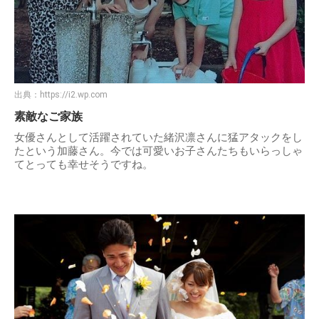
出典：
https://i2.wp.com
素敵なご家族
女優さんとして活躍されていた緒沢凛さんに猛アタックをし
たという加藤さん。今では可愛いお子さんたちもいらっしゃ
てとっても幸せそうですね。