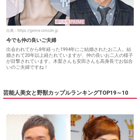
出典：
https://jprime.ismcdn.jp
今でも仲の良いご夫婦
出会われてから8年経った1994年にご結婚されたお二人。結
婚されて20年以上経たれていますが、仲の良いお二人の様子
が目撃されています。木梨さんも安田さんも高身長でお似合
いのご夫婦ですね！
芸能人美女と野獣カップルランキングTOP19～10