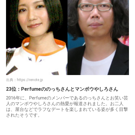
出典：
https://renote.jp
23位：Perfumeののっちさんとマンボウやしろさん
2016年に、Perfumeのメンバーであるのっちさんとお笑い芸
人のマンボウやしろさんの熱愛が報道されました。お二人
は、屋台などでラフなデートを楽しまれている姿が多く目撃
されたそうです。