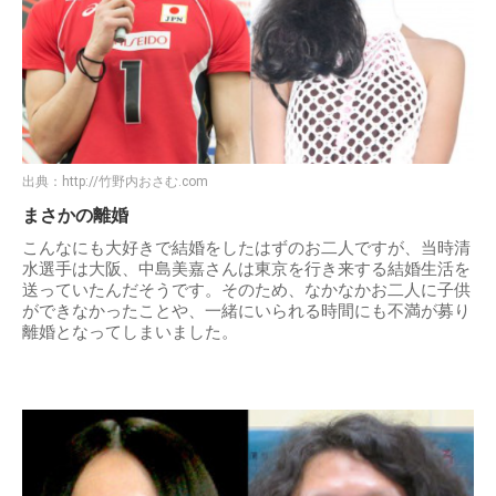
出典：
http://竹野内おさむ.com
まさかの離婚
こんなにも大好きで結婚をしたはずのお二人ですが、当時清
水選手は大阪、中島美嘉さんは東京を行き来する結婚生活を
送っていたんだそうです。そのため、なかなかお二人に子供
ができなかったことや、一緒にいられる時間にも不満が募り
離婚となってしまいました。