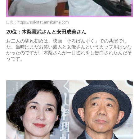
出典：
https://ssl-stat.amebame.com
20位：木梨憲武さんと安田成美さん
お二人の馴れ初めは、映画「そろばんずく」での共演でし
た。当時はまだお笑い芸人と女優さんというカップルは少な
かったのですが、木梨さんが一目惚れをし告白されたんだそ
うです。