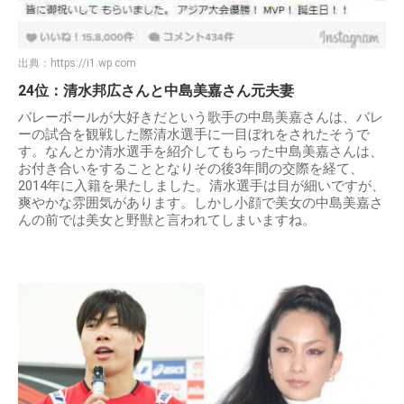
出典：
https://i1.wp.com
24位：清水邦広さんと中島美嘉さん元夫妻
バレーボールが大好きだという歌手の中島美嘉さんは、バレ
ーの試合を観戦した際清水選手に一目ぼれをされたそうで
す。なんとか清水選手を紹介してもらった中島美嘉さんは、
お付き合いをすることとなりその後3年間の交際を経て、
2014年に入籍を果たしました。清水選手は目が細いですが、
爽やかな雰囲気があります。しかし小顔で美女の中島美嘉さ
んの前では美女と野獣と言われてしまいますね。