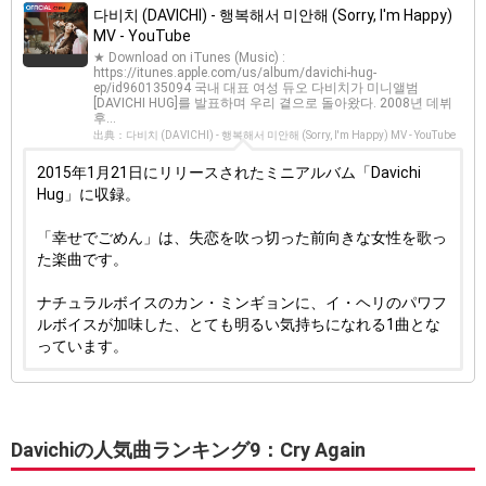
다비치 (DAVICHI) - 행복해서 미안해 (Sorry, I'm Happy)
MV - YouTube
★ Download on iTunes (Music) :
https://itunes.apple.com/us/album/davichi-hug-
ep/id960135094 국내 대표 여성 듀오 다비치가 미니앨범
[DAVICHI HUG]를 발표하며 우리 곁으로 돌아왔다. 2008년 데뷔
후...
出典：다비치 (DAVICHI) - 행복해서 미안해 (Sorry, I'm Happy) MV - YouTube
2015年1月21日にリリースされたミニアルバム「Davichi
Hug」に収録。
「幸せでごめん」は、失恋を吹っ切った前向きな女性を歌っ
た楽曲です。
ナチュラルボイスのカン・ミンギョンに、イ・ヘリのパワフ
ルボイスが加味した、とても明るい気持ちになれる1曲とな
っています。
Davichiの人気曲ランキング9：Cry Again