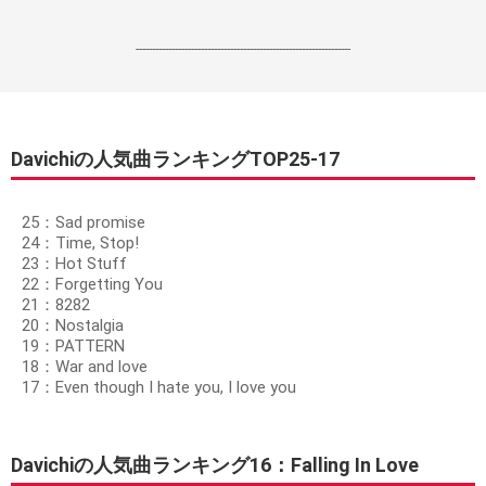
------------------------------------------------------------------
Davichiの人気曲ランキングTOP25-17
25：Sad promise
24：Time, Stop!
23：Hot Stuff
22：Forgetting You
21：8282
20：Nostalgia
19：PATTERN
18：War and love
17：Even though I hate you, I love you
Davichiの人気曲ランキング16：Falling In Love