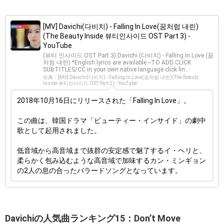
[MV] Davichi(다비치) - Falling In Love(꿈처럼 내린)
(The Beauty Inside 뷰티인사이드 OST Part 3) -
YouTube
(뷰티 인사이드 OST Part.3) Davichi (다비치) - Falling In Love (꿈
처럼 내린) *English lyrics are available --TO ADD CLICK
SUBTITLES/CC in your own native language click lin...
出典：[MV] Davichi(다비치) - Falling In Love(꿈처럼 내린)(The Beauty
Inside 뷰티인사이드 OST Part 3) - YouTube
2018年10月16日にリリースされた「Falling In Love」。
この曲は、韓国ドラマ「ビューティー・インサイド」の劇中
歌として起用されました。
低音域から高音域まで抜群の安定感で魅了するイ・ヘリと、
柔らかく包み込むような高音域で加味するカン・ミンギョン
の2人の息の合ったバラードソングとなっています。
Davichiの人気曲ランキング15：Don’t Move