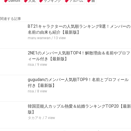
Davichi
人気
ランキング
アルバム
曲
関連する記事
BT21キャラクターの人気順ランキング8選！メンバーの
名前の由来も紹介【最新版】
maru.wanwan
/ 13 view
2NE1のメンバー⼈気順TOP4！解散理由＆名前やプロフ
ィール付き【最新版】
risa
/ 9 view
gugudanのメンバー人気順TOP9！名前とプロフィール
付き【最新版】
risa
/ 8 view
韓国芸能人カップル熱愛＆結婚ランキングTOP20【最新
版】
タカアキ
/ 7 view