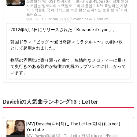
화드라마 '빅' OST 다비치의 '너라서' 6월 4일(월) 0시 공개 여심
사로잡는 멜로디와 노랫말로 드라마 몰입도 UP↑ 폭발적인 가창
력과 탁월한 곡 해석력으로 녹음 현장 관계자도 눈물 보여 '커피
프린스 ...
出典：다비치 (Davichi) - 너라서( Because it's you) - YouTube
2012年6月4日にリリースされた「Because it's you」。
韓国ドラマ『ビッグ 〜愛は奇跡＜ミラクル＞〜』の劇中歌
として起用されました。
物語の雰囲気に寄り添った曲で、叙情的なメロディーに乗せ
て奥行きのある歌声が特徴の究極のラブソングに仕上がって
います。
Davichiの人気曲ランキング13：Letter
[MV] Davichi(다비치) _ The Letter(편지) (Lip ver.) -
YouTube
[MV] Davichi(다비치) _ The Letter(편지) (Lip ver.) *English