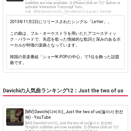
subtitles are now available. :D (Please click on 'CC' button or
activate 'Interactive Transcript' func...
出典：[MV] Davichi(다비치) _ The Letter(편지) (Lip ver.) - YouTube
2013年11月2日にリリースされたシングル「Letter」。
この曲は、フル・オーケストラを用いたたアコースティッ
ク・バラードで、失恋を歌った情緒的な歌詞と深みのあるボ
ーカルが特徴の楽曲となっています。
韓国の音楽番組「ショー!K-POPの中心」で1位を飾った話題
曲です。
Davichiの人気曲ランキング12：Just the two of us
[MV] Davichi(다비치)_Just the two of us(둘이서 한잔
해) - YouTube
[MV] Davichi(다비치)_Just the two of us(둘이서 한잔해)
*English subtitles are now available. :D (Please click on 'CC'