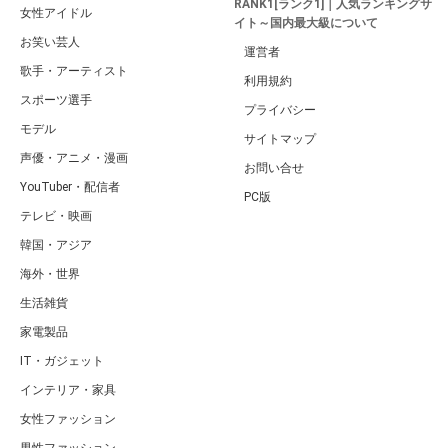
RANK1[ランク1]｜人気ランキングサ
女性アイドル
イト～国内最大級について
お笑い芸人
運営者
歌手・アーティスト
利用規約
スポーツ選手
プライバシー
モデル
サイトマップ
声優・アニメ・漫画
お問い合せ
YouTuber・配信者
PC版
テレビ・映画
韓国・アジア
海外・世界
生活雑貨
家電製品
IT・ガジェット
インテリア・家具
女性ファッション