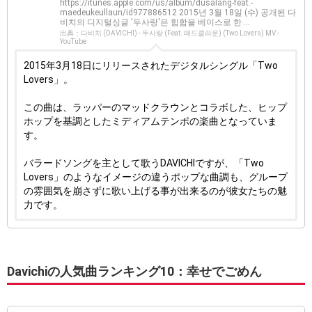
https://itunes.apple.com/us/album/dusalang-feat.-
maedeukeullaun/id977886512 2015년 3월 18일 (수) 공개된 다
비치의 디지털싱글 '두사랑'은 힙합을 베이스로 한 ...
出典：다비치 (DAVICHI) - 두사랑 (Feat. 매드클라운) (Two Lovers) MV -
YouTube
2015年3月18日にリリースされたデジタルシングル「Two
Lovers」。
この曲は、ラッパーのマッドクラウンとコラボした、ヒップ
ホップを基調としたミディアムテンポの楽曲となっていま
す。
バラードソングを主として歌うDAVICHIですが、「Two
Lovers」のようなイメージの違うポップな曲調も、グループ
の雰囲気を崩さずに歌い上げる事が出来るのが彼女たちの魅
力です。
Davichiの人気曲ランキング10：幸せでごめん