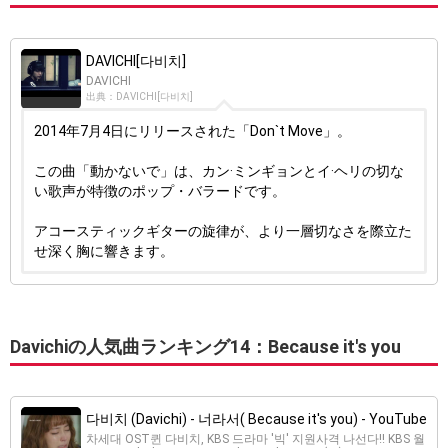
DAVICHI[다비치]
DAVICHI
出典：DAVICHI[다비치]
2014年7月4日にリリースされた「Don`t Move」。
この曲「動かないで」は、カン·ミンギョンとイ·ヘリの切な
い歌声が特徴のポップ・バラードです。
アコースティックギターの旋律が、より一層切なさを際立た
せ深く胸に響きます。
Davichiの人気曲ランキング14：Because it's you
다비치 (Davichi) - 너라서( Because it's you) - YouTube
차세대 OST퀸 다비치, KBS 드라마 '빅' 지원사격 나선다!! KBS 월