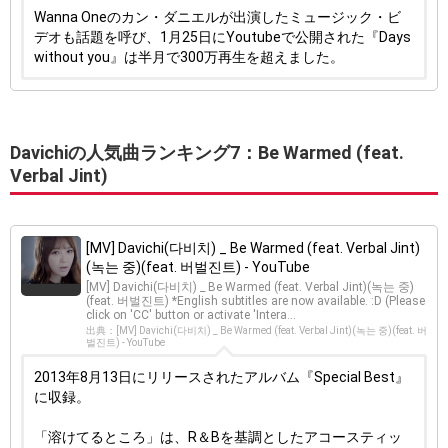
Wanna Oneのカン・ダニエルが出演したミュージック・ビ
デオも話題を呼び、1月25日にYoutubeで公開された『Days
without you』は半月で300万再生を超えました。
Davichiの人気曲ランキング7：Be Warmed (feat.
Verbal Jint)
[MV] Davichi(다비치) _ Be Warmed (feat. Verbal Jint)
(녹는 중)(feat. 버벌진트) - YouTube
[MV] Davichi(다비치) _ Be Warmed (feat. Verbal Jint)(녹는 중)
(feat. 버벌진트) *English subtitles are now available. :D (Please
click on 'CC' button or activate 'Intera...
出典：[MV] Davichi(다비치) _ Be Warmed (feat. Verbal Jint)(녹는 중)(feat. 버
벌진트) - YouTube
2013年8月13日にリリースされたアルバム『Special Best』
に収録。
「溶けてるところ」は、R＆Bを基調としたアコースティッ