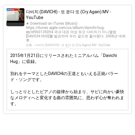
다비치 (DAVICHI) - 또 운다 또 (Cry Again) MV -
YouTube
★ Download on iTunes (Music) :
https://itunes.apple.com/us/album/davichi-hug-
ep/id960135094 국내 대표 여성 듀오 다비치가 미니앨범
[DAVICHI HUG]를 발표하며 우리 곁으로 돌아왔다. 2008년 데뷔
후...
出典：다비치 (DAVICHI) - 또 운다 또 (Cry Again) MV - YouTube
2015年1月21日にリリースされたミニアルバム「Davichi
Hug」に収録。
別れをテーマとしたDAVICHIの王道ともいえる正統バラー
ド・ソングです。
しっとりとしたピアノの旋律から始まり、サビに向かい豪快
なメロディへと変化する曲の雰囲気に、思わず心が奪われま
す。