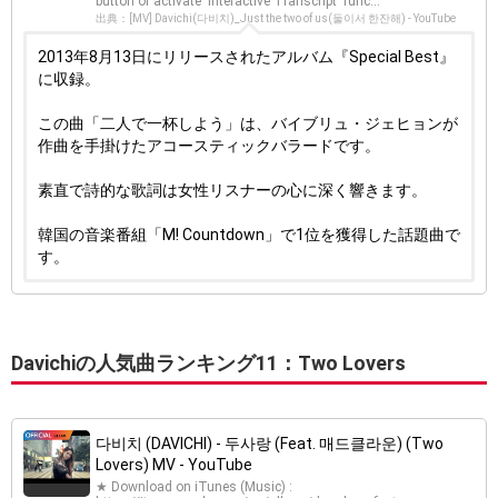
button or activate 'Interactive Transcript' func...
出典：[MV] Davichi(다비치)_Just the two of us(둘이서 한잔해) - YouTube
2013年8月13日にリリースされたアルバム『Special Best』
に収録。
この曲「二人で一杯しよう」は、バイブリュ・ジェヒョンが
作曲を手掛けたアコースティックバラードです。
素直で詩的な歌詞は女性リスナーの心に深く響きます。
韓国の音楽番組「M! Countdown」で1位を獲得した話題曲で
す。
Davichiの人気曲ランキング11：Two Lovers
다비치 (DAVICHI) - 두사랑 (Feat. 매드클라운) (Two
Lovers) MV - YouTube
★ Download on iTunes (Music) :