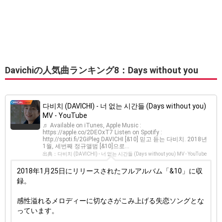
Davichiの人気曲ランキング8：Days without you
다비치 (DAVICHI) - 너 없는 시간들 (Days without you)
MV - YouTube
♬ Available on iTunes, Apple Music :
https://apple.co/2DEOxT7 Listen on Spotify :
http://spoti.fi/2GiPleg DAVICHI [&10] 믿고 듣는 다비치. 2018년
1월, 세번째 정규앨범 [&10]으로...
出典：다비치 (DAVICHI) - 너 없는 시간들 (Days without you) MV - YouTube
2018年1月25日にリリースされたフルアルバム「&10」に収
録。
感性溢れるメロディーに切なさがこみ上げる失恋ソングとな
っています。