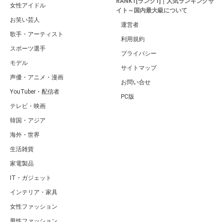
RANK1[ランク1]｜人気ランキングサ
女性アイドル
イト～国内最大級について
お笑い芸人
運営者
歌手・アーティスト
利用規約
スポーツ選手
プライバシー
モデル
サイトマップ
声優・アニメ・漫画
お問い合せ
YouTuber・配信者
PC版
テレビ・映画
韓国・アジア
海外・世界
生活雑貨
家電製品
IT・ガジェット
インテリア・家具
女性ファッション
男性ファッション