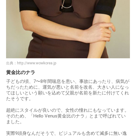
出典：
http://www.wowkorea.jp
黄金比のナラ
子どもの頃、7〜8年間喘息を患い、事故にあったり、病気が
ちだったために、運気が悪いと名前を改名、大きい人になっ
てほしいという願いを込めて父親が名前を新たに付けてくれ
たそうです。
超絶にスタイルが良いので、女性の憧れにもなっています。
そのため、「Hello Venus黄金比のナラ」とまで呼ばれてい
ました。
実際9頭身なんだそうで、ビジュアルも含めて滅多に無い逸