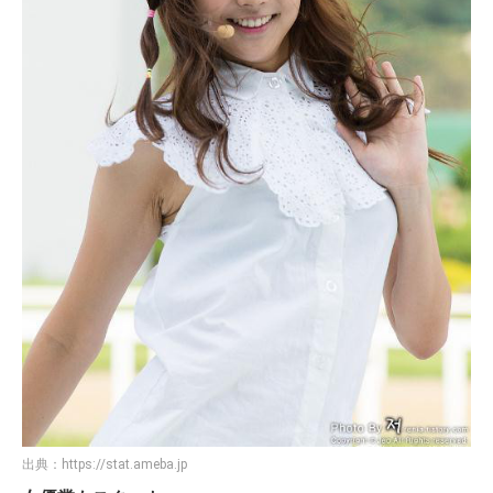
出典：
https://stat.ameba.jp