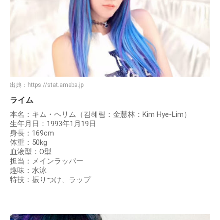
出典：
https://stat.ameba.jp
ライム
本名：キム・ヘリム（김혜림：金慧林：Kim Hye-Lim）
生年月日：1993年1月19日
身長：169cm
体重：50kg
血液型：O型
担当：メインラッパー
趣味：水泳
特技：振りつけ、ラップ