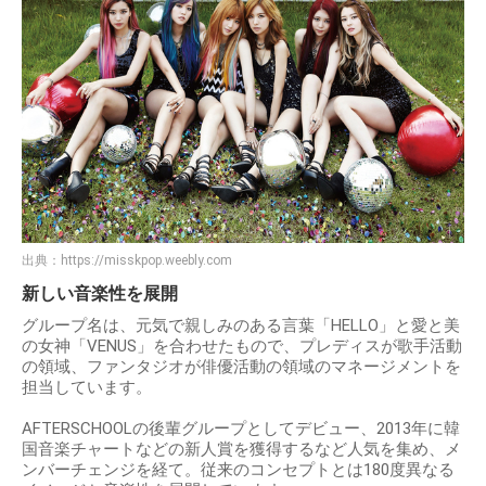
出典：
https://misskpop.weebly.com
新しい音楽性を展開
グループ名は、元気で親しみのある言葉「HELLO」と愛と美
の女神「VENUS」を合わせたもので、プレディスが歌手活動
の領域、ファンタジオが俳優活動の領域のマネージメントを
担当しています。
AFTERSCHOOLの後輩グループとしてデビュー、2013年に韓
国音楽チャートなどの新人賞を獲得するなど人気を集め、メ
ンバーチェンジを経て。従来のコンセプトとは180度異なる