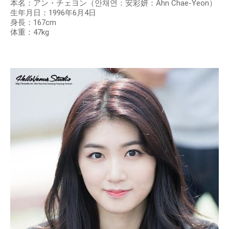
本名：アン・チェヨン（안채연：安彩妍：Ahn Chae-Yeon）
生年月日：1996年6月4日
身長：167cm
体重：47kg