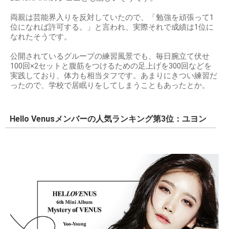
両親は芸能界入りを反対していたので、「勉強を頑張って1
位になれば許可する。」と言われ、実際それで成績は1位に
なれたそうです。
公開されているグループの練習風景でも、毎日腕立て伏せ
100回×2セットと腹筋をつけるための足上げを300回などを
実践しており、体力も相当タフです。あまりにきつい練習だ
ったので、学校で居眠りをしてしまうこともあったとか。
Hello Venusメンバーの人気ランキング第3位：ユヨン