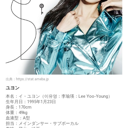
出典：
https://stat.ameba.jp
ユヨン
本名：イ・ユヨン（이유영：李瑜瑛：Lee Yoo-Young）
生年月日：1995年1月23日
身長：170cm
体重：49kg
血液型：A型
担当：メインダンサー・サブボーカル