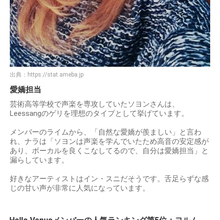
出典：
https://stat.ameba.jp
愛嬌担当
芸術高等学校で声楽を専攻していたソヨンさんは、
Leessangのゲリを理想のタイプとして挙げています。
メンバーのライムから、「自然な愛嬌が羨ましい」と言わ
れ、ナラは「ソヨンは声楽を学んでいたため高音の安定感が
あり、ボーカルを良くこなしてるので、自分は愛嬌担当」と
漏らしています。
好きなアーティストはイン・スニだそうです。舌足らずな感
じの甘い声が非常に人気になっています。