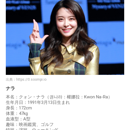
出典：
https://0.soompi.io
ナラ
本名：クォン・ナラ（권나라：權娜拉：Kwon Na-Ra）
生年月日：1991年3月13日生まれ
身長：172cm
体重：47kg
血液型：A型
趣味：映画鑑賞、ゴルフ