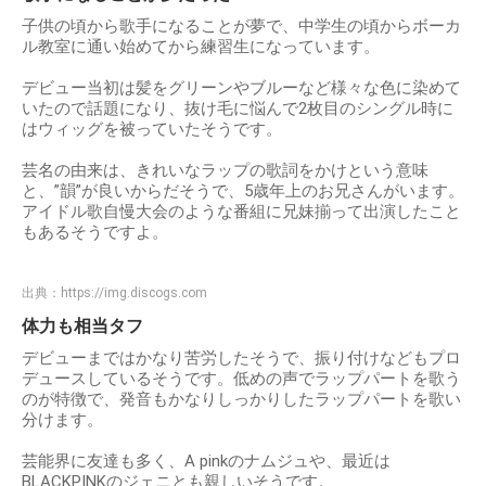
子供の頃から歌手になることが夢で、中学生の頃からボーカ
ル教室に通い始めてから練習生になっています。
デビュー当初は髪をグリーンやブルーなど様々な色に染めて
いたので話題になり、抜け毛に悩んで2枚目のシングル時に
はウィッグを被っていたそうです。
芸名の由来は、きれいなラップの歌詞をかけという意味
と、”韻”が良いからだそうで、5歳年上のお兄さんがいます。
アイドル歌自慢大会のような番組に兄妹揃って出演したこと
もあるそうですよ。
出典：
https://img.discogs.com
体力も相当タフ
デビューまではかなり苦労したそうで、振り付けなどもプロ
デュースしているそうです。低めの声でラップパートを歌う
のが特徴で、発音もかなりしっかりしたラップパートを歌い
分けます。
芸能界に友達も多く、A pinkのナムジュや、最近は
BLACKPINKのジェニとも親しいそうです。