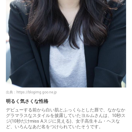
出典：
https://blogimg.goo.ne.jp
明るく気さくな性格
デビューする前から白い肌とふっくらとした唇で、なかなか
グラマラスなスタイルを披露していたヨルムさんは、10秒ス
ジ(10秒だけmiss Aスジに見える)、女子高生キム・ヘスな
ど、いろんなあだ名をつけられていたそうです。