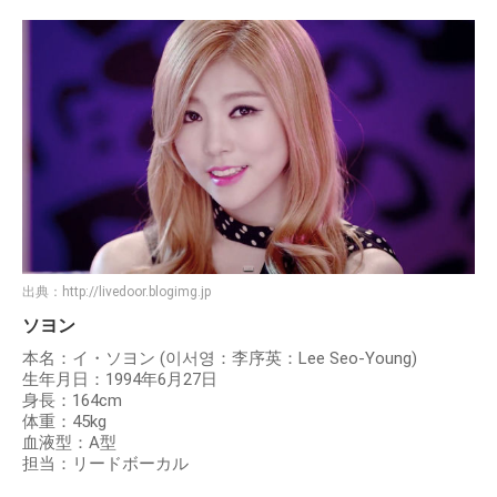
出典：
http://livedoor.blogimg.jp
ソヨン
本名：イ・ソヨン (이서영：李序英：Lee Seo-Young)
生年月日：1994年6月27日
身長：164cm
体重：45kg
血液型：A型
担当：リードボーカル