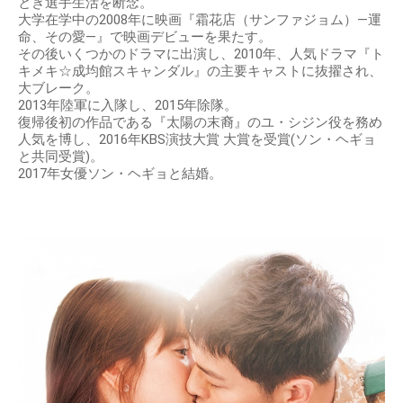
とき選手生活を断念。
大学在学中の2008年に映画『霜花店（サンファジョム）―運
命、その愛―』で映画デビューを果たす。
その後いくつかのドラマに出演し、2010年、人気ドラマ『ト
キメキ☆成均館スキャンダル』の主要キャストに抜擢され、
大ブレーク。
2013年陸軍に入隊し、2015年除隊。
復帰後初の作品である『太陽の末裔』のユ・シジン役を務め
人気を博し、2016年KBS演技大賞 大賞を受賞(ソン・ヘギョ
と共同受賞)。
2017年女優ソン・ヘギョと結婚。