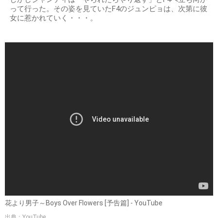
って行った。その姿を見ていたF4のジュンピョは、次第に彼
女に惹かれていく・・・。
花より男子～Boys Over Flowers [予告篇] - YouTube
出典：YouTube