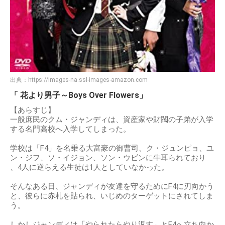
出典：
https://images-na.ssl-images-amazon.com
「 花より男子～Boys Over Flowers」
【あらすじ】
一般庶民のクム・ジャンディは、資産家や財閥の子弟が入学
する名門高校へ入学してしまった。
学校は「F4」を名乗る大富豪の御曹司、ク・ジュンピョ、ユ
ン・ジフ、ソ・イジョン、ソン・ウビンに牛耳られており
、4人に逆らえる生徒は1人としていなかった。
そんなある日、ジャンディが友達を守るためにF4に刃向かう
と、彼らに赤札を貼られ、いじめのターゲットにされてしま
う。
しかしジャンディは「やられたらやり返す」とF4へ立ち向か