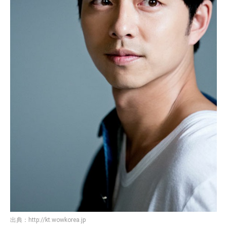
出典：
http://kt.wowkorea.jp