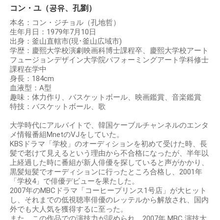
コン・ユ（공유、孔劉）
本名：コン・ジチョル（孔地哲）
生年月日：1979年7月10日
出身：釜山直轄市(現･釜山広域市)
学歴：慶熙大学校演劇映画科博士課程卒、慶熙大学校アート
フュージョンデザイン大学院パフォーミングアート学科修士
課程在学中
身長：184cm
血液型：A型
趣味：体力作り、バスケットボール、映画鑑賞、音楽鑑賞
特技：バスケットボール、歌
大学時代にアルバイトで、韓国ケーブルチャンネルのエンタ
メ情報番組MnetのVJをしていた。
KBSドラマ「学校」のオーディションを初めて受けた時、長
髪で老けて見えるという理由から不合格になったが、半年以
上経過した時に番組が新人俳優を探していると声がかかり、
黒髪短髪でオーディションに行ったところ合格し、2001年
「学校4」で俳優デビューを果たした。
2007年のMBCドラマ「コーヒープリンス1号店」が大ヒット
し、それまでの低視聴率俳優のレッテルから解放され、国内
外でも大人気を獲得するに至った。
また、この作品での演技力が認められ、2007年 MBC 演技大