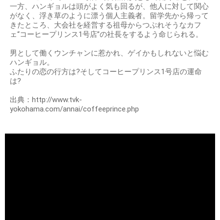
一方、ハンギョルは頭がよく気も回るが、他人に対して関心
がなく、浮き草のように漂う個人主義者。留学先から帰って
きたところ、大会社を経営する祖母からつぶれそうなカフ
ェ“コーヒープリンス1号店”の社長をするよう命じられる。
男として働くウンチャンに惹かれ、ゲイかもしれないと悩む
ハンギョル。
ふたりの恋の行方は?そしてコーヒープリンス1号店の運命
は?
出典：http://www.tvk-
yokohama.com/annai/coffeeprince.php