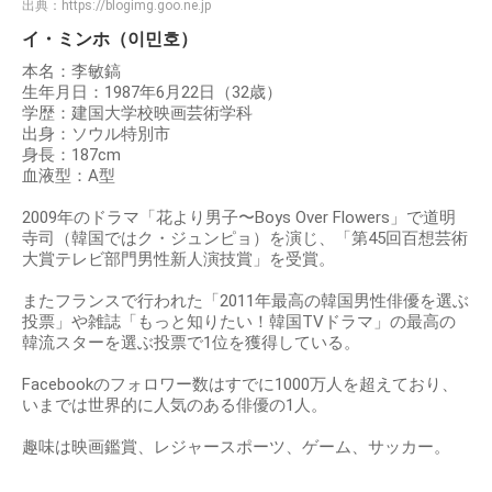
出典：
https://blogimg.goo.ne.jp
イ・ミンホ（이민호）
本名：李敏鎬
生年月日：1987年6月22日（32歳）
学歴：建国大学校映画芸術学科
出身：ソウル特別市
身長：187cm
血液型：A型
2009年のドラマ「花より男子〜Boys Over Flowers」で道明
寺司（韓国ではク・ジュンピョ）を演じ、「第45回百想芸術
大賞テレビ部門男性新人演技賞」を受賞。
またフランスで行われた「2011年最高の韓国男性俳優を選ぶ
投票」や雑誌「もっと知りたい！韓国TVドラマ」の最高の
韓流スターを選ぶ投票で1位を獲得している。
Facebookのフォロワー数はすでに1000万人を超えており、
いまでは世界的に人気のある俳優の1人。
趣味は映画鑑賞、レジャースポーツ、ゲーム、サッカー。