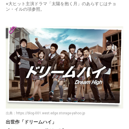
※大ヒット主演ドラマ「太陽を抱く月」のあらすじはチョ
ン・イルの項参照。
出典：
https://blog-001.west.edge.storage-yahoo.jp
出世作「ドリームハイ」