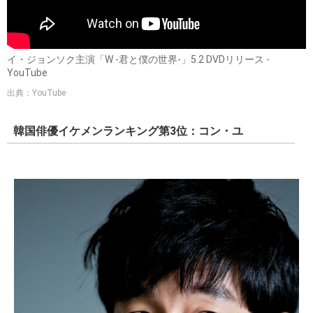
イ・ジョンソク主演「W -君と僕の世界-」5.2 DVDリリース -
YouTube
出典：YouTube
韓国俳優イケメンランキング第3位：コン・ユ