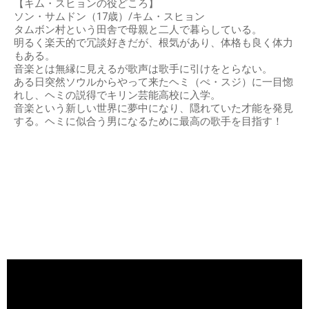
【キム・スヒョンの役どころ】
ソン・サムドン（17歳）/キム・スヒョン
タムボン村という田舎で母親と二人で暮らしている。
明るく楽天的で冗談好きだが、根気があり、体格も良く体力
もある。
音楽とは無縁に見えるが歌声は歌手に引けをとらない。
ある日突然ソウルからやって来たヘミ（ぺ・スジ）に一目惚
れし、ヘミの説得でキリン芸能高校に入学。
音楽という新しい世界に夢中になり、隠れていた才能を発見
する。ヘミに似合う男になるために最高の歌手を目指す！