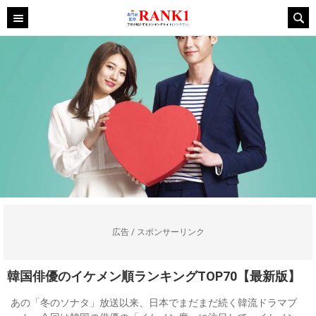
広告 / スポンサーリンク
韓国俳優のイケメン順ランキングTOP70【最新版】
あの「冬のソナタ」放送以来、日本でまだまだ続く韓流ドラマブ