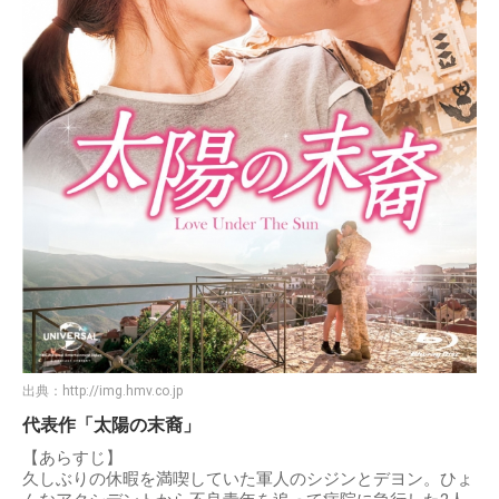
出典：
http://img.hmv.co.jp
代表作「太陽の末裔」
【あらすじ】
久しぶりの休暇を満喫していた軍人のシジンとデヨン。ひょ