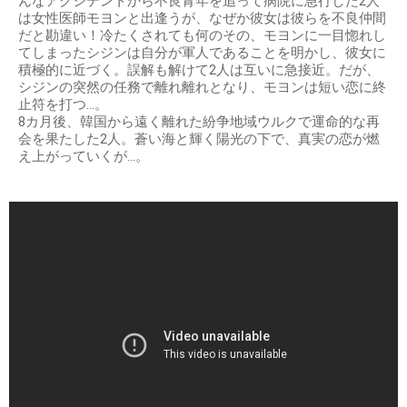
んなアクシデントから不良青年を追って病院に急行した2人
は女性医師モヨンと出逢うが、なぜか彼女は彼らを不良仲間
だと勘違い！冷たくされても何のその、モヨンに一目惚れし
てしまったシジンは自分が軍人であることを明かし、彼女に
積極的に近づく。誤解も解けて2人は互いに急接近。だが、
シジンの突然の任務で離れ離れとなり、モヨンは短い恋に終
止符を打つ…。
8カ月後、韓国から遠く離れた紛争地域ウルクで運命的な再
会を果たした2人。蒼い海と輝く陽光の下で、真実の恋が燃
え上がっていくが…。