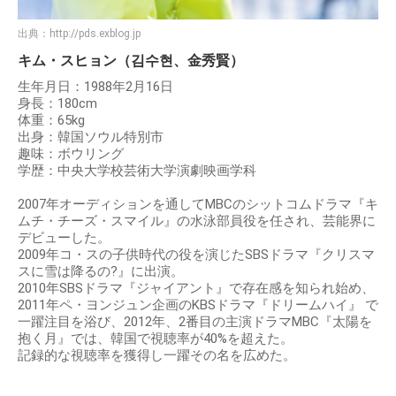
出典：
http://pds.exblog.jp
キム・スヒョン（김수현、金秀賢）
生年月日：1988年2月16日
身長：180cm
体重：65kg
出身：韓国ソウル特別市
趣味：ボウリング
学歴：中央大学校芸術大学演劇映画学科
2007年オーディションを通してMBCのシットコムドラマ『キ
ムチ・チーズ・スマイル』の水泳部員役を任され、芸能界に
デビューした。
2009年コ・スの子供時代の役を演じたSBSドラマ『クリスマ
スに雪は降るの?』に出演。
2010年SBSドラマ『ジャイアント』で存在感を知られ始め、
2011年ペ・ヨンジュン企画のKBSドラマ『ドリームハイ』 で
一躍注目を浴び、2012年、2番目の主演ドラマMBC『太陽を
抱く月』では、韓国で視聴率が40%を超えた。
記録的な視聴率を獲得し一躍その名を広めた。