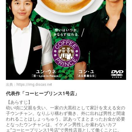
出典：
https://img.discas.net
代表作「コーヒープリンス1号店」
【あらすじ】
幼い頃に父親を失い、一家の大黒柱として家計を支える女の
子ウンチャン。なりふり構わず働き、外に出れば男性と間違
われることはしょっちゅう。訳あってまとまったお金が必要
となったウンチャンは、イケメン男性しか雇わないカフ
ェ“コーヒープリンス1号店”で男性店員として働くことに。