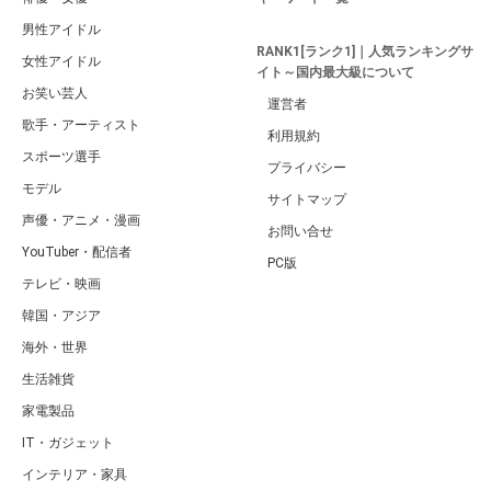
男性アイドル
RANK1[ランク1]｜人気ランキングサ
女性アイドル
イト～国内最大級について
お笑い芸人
運営者
歌手・アーティスト
利用規約
スポーツ選手
プライバシー
モデル
サイトマップ
声優・アニメ・漫画
お問い合せ
YouTuber・配信者
PC版
テレビ・映画
韓国・アジア
海外・世界
生活雑貨
家電製品
IT・ガジェット
インテリア・家具