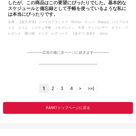
したが、この商品はこの要望にぴったりでした。基本的な
スケジュールと備忘録として手帳を使っているような私に
は本当にぴったりです。
出典：
【楽天市場】ファイロファックス filofax ナッパ Nappa バイブルサ
イズ スリム システム手帳 フルグレイン 牛革 ナッパレザー ギフト プ
レゼント 贈り物 メンズ レディース 【楽ギフ_包装】：aline
-----------------広告の後に次ページに続きます-----------------
----------------------------------------------------------------
1
2
3
4
>
>>|
RANK1トップページに戻る