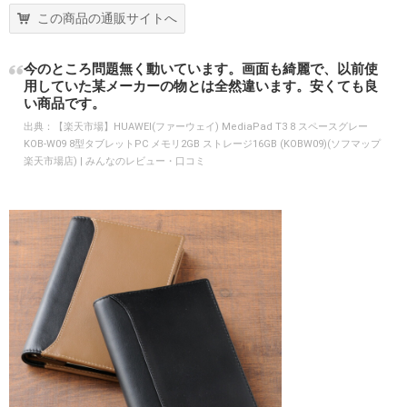
この商品の通販サイトへ
今のところ問題無く動いています。画面も綺麗で、以前使
用していた某メーカーの物とは全然違います。安くても良
い商品です。
出典：
【楽天市場】HUAWEI(ファーウェイ) MediaPad T3 8 スペースグレー
KOB-W09 8型タブレットPC メモリ2GB ストレージ16GB (KOBW09)(ソフマップ
楽天市場店) | みんなのレビュー・口コミ