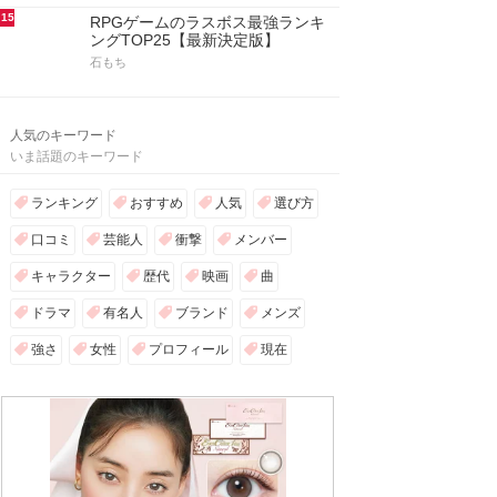
15
RPGゲームのラスボス最強ランキ
ングTOP25【最新決定版】
石もち
人気のキーワード
いま話題のキーワード
ランキング
おすすめ
人気
選び方
口コミ
芸能人
衝撃
メンバー
キャラクター
歴代
映画
曲
ドラマ
有名人
ブランド
メンズ
強さ
女性
プロフィール
現在