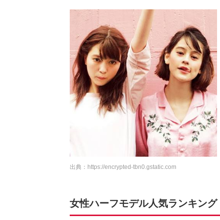
出典：
https://encrypted-tbn0.gstatic.com
女性ハーフモデル人気ランキング T