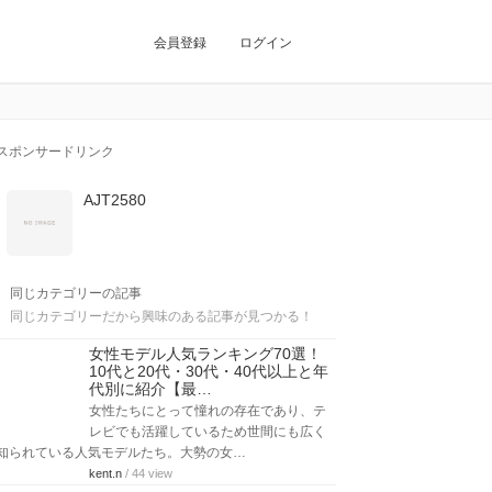
会員登録
ログイン
スポンサードリンク
AJT2580
同じカテゴリーの記事
同じカテゴリーだから興味のある記事が見つかる！
女性モデル人気ランキング70選！
10代と20代・30代・40代以上と年
代別に紹介【最…
女性たちにとって憧れの存在であり、テ
レビでも活躍しているため世間にも広く
知られている人気モデルたち。大勢の女…
kent.n
/ 44 view