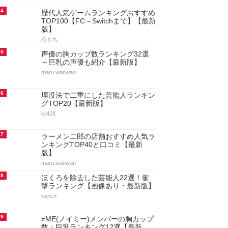
4
歴代人気ゲームランキングおすすめ
TOP100【FC～Switchまで】【最新
版】
石もち
5
声優の胸カップ数ランキング32選
～巨乳の声優も紹介【最新版】
maru.wanwan
6
埋没法で二重にした芸能人ランキン
グTOP20【最新版】
kii428
7
ラーメン二郎の店舗おすすめ人気ラ
ンキングTOP40と口コミ【最新
版】
maru.wanwan
8
ほくろを除去した芸能人22選！衝
撃ランキング【画像あり・最新版】
kent.n
9
≠ME(ノイミー)メンバーの胸カップ
数・巨乳ランキング12選【最新