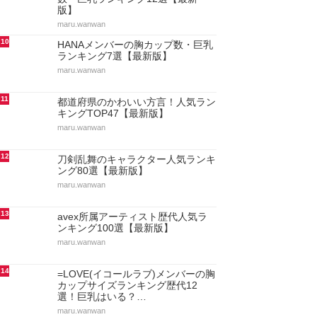
版】
maru.wanwan
10
HANAメンバーの胸カップ数・巨乳
ランキング7選【最新版】
maru.wanwan
11
都道府県のかわいい方言！人気ラン
キングTOP47【最新版】
maru.wanwan
12
刀剣乱舞のキャラクター人気ランキ
ング80選【最新版】
maru.wanwan
13
avex所属アーティスト歴代人気ラ
ンキング100選【最新版】
maru.wanwan
14
=LOVE(イコールラブ)メンバーの胸
カップサイズランキング歴代12
選！巨乳はいる？…
maru.wanwan