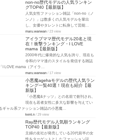
non-no歴代モデルの人気ランキン
グTOP40【最新版】
人気女性ファッション雑誌「non-no（ノ
ンノ）」は数多くの人気モデルを輩出
し、女優やタレントに転身して芸能…
maru.wanwan
/ 23 view
アイラブママ歴代モデル20名と現
在！衝撃ランキング・I LOVE
mama【最新版】
2000年代に爆発的な人気を誇り、現在も
令和のママ達のスタイルを発信する雑誌
「I LOVE mama（アイラ…
maru.wanwan
/ 17 view
小悪魔agehaモデルの歴代人気ラン
キング一覧40選！現在も紹介【最
新版】
「小悪魔&ナッツ」との名前で創刊され、
現在も若者女性に多大な影響を与えてい
るギャル系ファッション雑誌の小悪魔…
kent.n
/ 29 view
Ray歴代モデル人気順ランキング
TOP40【最新版】
主婦の友社が発売している20代前半の女
性をターゲットとしたファッション誌