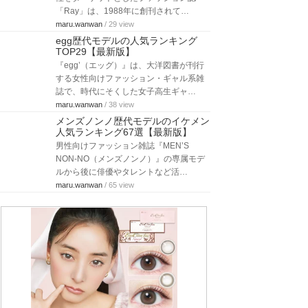
「Ray」は、1988年に創刊されて…
maru.wanwan
/ 29 view
egg歴代モデルの人気ランキング
TOP29【最新版】
『egg’（エッグ）』は、大洋図書が刊行
する女性向けファッション・ギャル系雑
誌で、時代にそくした女子高生ギャ…
maru.wanwan
/ 38 view
メンズノンノ歴代モデルのイケメン
人気ランキング67選【最新版】
男性向けファッション雑誌『MEN’S
NON-NO（メンズノンノ）』の専属モデ
ルから後に俳優やタレントなど活…
maru.wanwan
/ 65 view