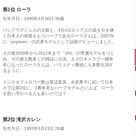
第1位 ローラ
生年月日：1990年3月30日 30歳
バングラデシュ人の父親と、4分の1ロシア人の血を引き継
ぐ日本人の母親をもつハーフであるローラさんは、2007年
に「popteen」の読者モデルとして誌面デビューしました。
その後2008年から2012年まで「ViVi」の専属モデルをつと
め、その後も数多くの雑誌に出演。タメ口キャラで一躍有
名になったローラさんは、バラエティ番組にも多数出演す
るように。
インスタフォロワー数は渡辺直美、水原希子に続いて日本
人では第3位に。1番有名なハーフモデルといえば、ローラ
を思い浮かべる人も多いのでは？
第2位 滝沢カレン
生年月日：1992年5月13日 28歳