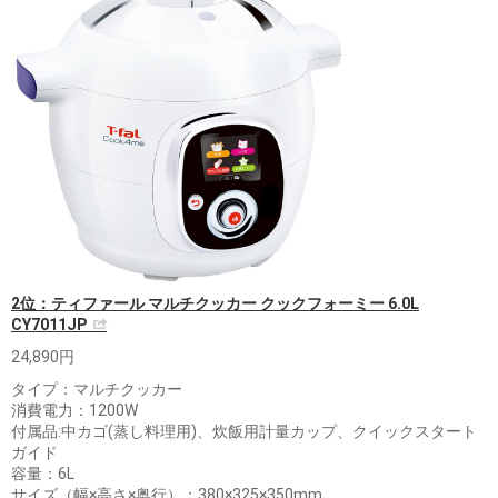
2位：ティファール マルチクッカー クックフォーミー 6.0L
CY7011JP
24,890円
タイプ：マルチクッカー
消費電力：1200W
付属品:中カゴ(蒸し料理用)、炊飯用計量カップ、クイックスタート
ガイド
容量：6L
サイズ（幅×高さ×奥行）：380×325×350mm