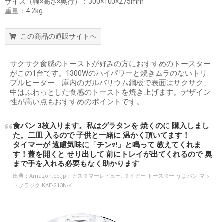
サイズ（幅×高さ×奥行）：300×100×275mm
重量：4.2kg
この商品の通販サイトへ
サクサク食感のトーストが好みの方におすすめのトースター
がこの1台です。1300Wのハイパワーと焼きムラのないトリ
プルヒーター、庫内のガルバリウム鋼板で表面はサクサク、
中はふわっとした食感のトーストを焼き上げます。デザイン
性が高い点もおすすめのポイントです。
食パン 3枚入ります。私はグラタンを 焼くのに 購入しまし
た。二皿 入るので 子供と一緒に 温かく頂いてます！
タイマーが 遠慮気味に「チンｯ!」と鳴って 教えてくれま
す！蓋を開くと せり出して 前にトレイが出てくれるので 奥
まで手を入れる必要もなく助かります
出典：
Amazon.co.jp：カスタマーレビュー: タイガー トースター うまパン マッ
トブラック KAE-G13N-K