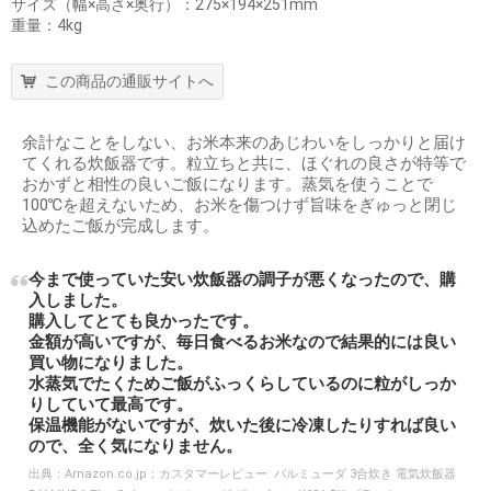
サイズ（幅×高さ×奥行）：275×194×251mm
重量：4kg
この商品の通販サイトへ
余計なことをしない、お米本来のあじわいをしっかりと届け
てくれる炊飯器です。粒立ちと共に、ほぐれの良さが特等で
おかずと相性の良いご飯になります。蒸気を使うことで
100℃を超えないため、お米を傷つけず旨味をぎゅっと閉じ
込めたご飯が完成します。
今まで使っていた安い炊飯器の調子が悪くなったので、購
入しました。
購入してとても良かったです。
金額が高いですが、毎日食べるお米なので結果的には良い
買い物になりました。
水蒸気でたくためご飯がふっくらしているのに粒がしっか
りしていて最高です。
保温機能がないですが、炊いた後に冷凍したりすれば良い
ので、全く気になりません。
出典：
Amazon.co.jp：カスタマーレビュー: バルミューダ 3合炊き 電気炊飯器