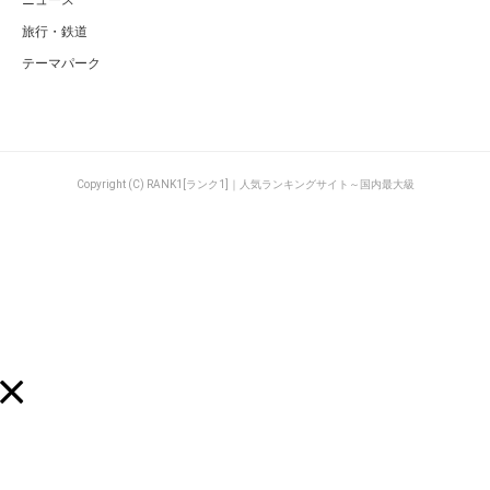
旅行・鉄道
テーマパーク
Copyright (C) RANK1[ランク1]｜人気ランキングサイト～国内最大級