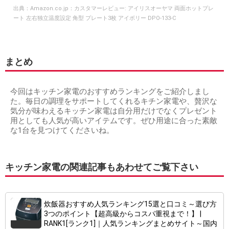
出典：
Amazon.co.jp：カスタマーレビュー: アイリスオーヤマ 両面ホットプレ
ート 左右独立温度設定 角型 プレート3枚 アイボリー DPO-133-C
まとめ
今回はキッチン家電のおすすめランキングをご紹介しまし
た。毎日の調理をサポートしてくれるキチン家電や、贅沢な
気分が味わえるキッチン家電は自分用だけでなくプレゼント
用としても人気が高いアイテムです。ぜひ用途に合った素敵
な1台を見つけてくださいね。
キッチン家電の関連記事もあわせてご覧下さい
炊飯器おすすめ人気ランキング15選と口コミ～選び方
3つのポイント【超高級からコスパ重視まで！】 |
RANK1[ランク1]｜人気ランキングまとめサイト～国内