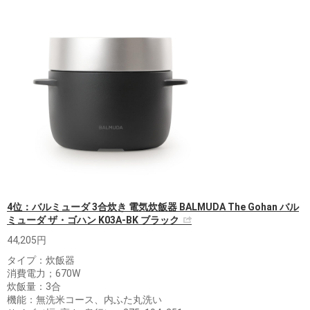
4位：バルミューダ 3合炊き 電気炊飯器 BALMUDA The Gohan バル
ミューダ ザ・ゴハン K03A-BK ブラック
44,205円
タイプ：炊飯器
消費電力；670W
炊飯量：3合
機能：無洗米コース、内ふた丸洗い