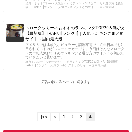
出典：ホットプレート人気おすすめランキング15と口コミ＆選び方【最新
版】 | RANK1[ランク1]｜人気ランキングまとめサイト～国内最大級
スロークッカーのおすすめランキングTOP20＆選び方
【最新版】 | RANK1[ランク1]｜人気ランキングまとめ
サイト～国内最大級
アメリカでは比較的ポピュラーな調理家電で、近年日本でも注
目されているのがスロークッカーです。今回はそんなスローク
ッカーの人気おすすめランキングと選び方のポイントを解説し
ていきたいと思います。
出典：スロークッカーのおすすめランキングTOP20＆選び方【最新版】 |
RANK1[ランク1]｜人気ランキングまとめサイト～国内最大級
-----------------広告の後に次ページに続きます-----------------
----------------------------------------------------------------
|<<
<
1
2
3
4