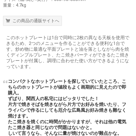
重量：4.7kg
この商品の通販サイトへ
このホットプレートは1台で同時に2枚の異なる天板を使用で
きるため、2つのメニューを作ることができる便利な1台で
す。炒め物に最適な平面プレートと油を落としながら肉を焼
くディンプルプレート、たこ焼きパーティができるたこ焼き
プレートが付属し、調理に合わせた使い方ができるようにな
っています。
コンパクトなホットプレートを探していていたところ、こ
ちらのホットプレートが値段もよく画期的に見えたので即
購入。
ずばり、関西人の私宅にはピッタリでした！
片方で焼きそばを焼きながら片方でお好みを焼いたり、フ
ライパンで作るにしても厄介な広島風お好み焼きも難なく
焼けます。
たこ焼きを焼くのに時間がかかりますが、それは他の電気
たこ焼き器と同じなので問題はないかと。
しいて言うなら、そんなに量が焼けないのが難点かな。