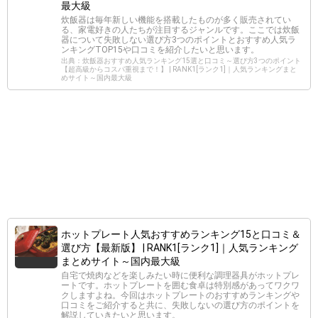
最大級
炊飯器は毎年新しい機能を搭載したものが多く販売されてい
る、家電好きの人たちが注目するジャンルです。ここでは炊飯
器について失敗しない選び方3つのポイントとおすすめ人気ラ
ンキングTOP15や口コミを紹介したいと思います。
出典：炊飯器おすすめ人気ランキング15選と口コミ～選び方3つのポイント
【超高級からコスパ重視まで！】 | RANK1[ランク1]｜人気ランキングまと
めサイト～国内最大級
ホットプレート人気おすすめランキング15と口コミ＆
選び方【最新版】 | RANK1[ランク1]｜人気ランキング
まとめサイト～国内最大級
自宅で焼肉などを楽しみたい時に便利な調理器具がホットプレ
ートです。ホットプレートを囲む食卓は特別感があってワクワ
クしますよね。今回はホットプレートのおすすめランキングや
口コミをご紹介すると共に、失敗しないの選び方のポイントを
解説していきたいと思います。