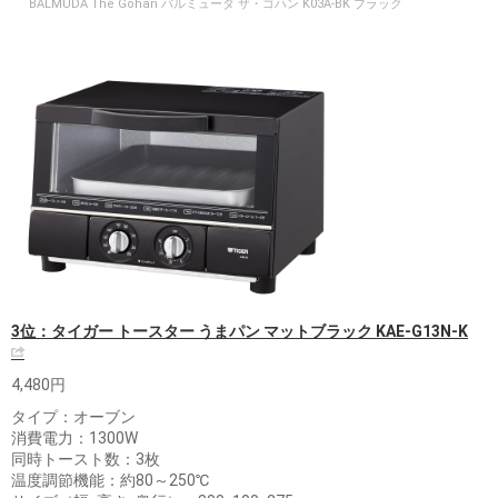
BALMUDA The Gohan バルミューダ ザ・ゴハン K03A-BK ブラック
3位：タイガー トースター うまパン マットブラック KAE-G13N-K
4,480円
タイプ：オーブン
消費電力：1300W
同時トースト数：3枚
温度調節機能：約80～250℃