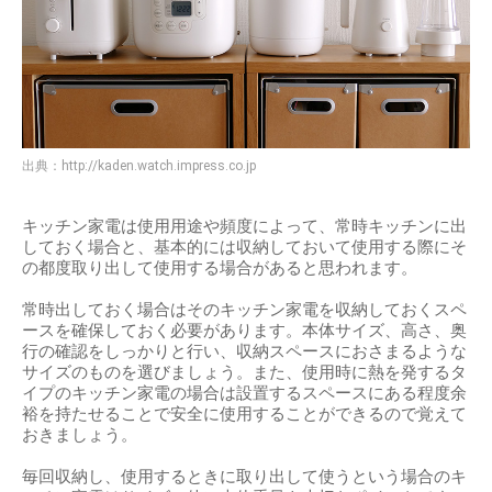
出典：
http://kaden.watch.impress.co.jp
キッチン家電は使用用途や頻度によって、常時キッチンに出
しておく場合と、基本的には収納しておいて使用する際にそ
の都度取り出して使用する場合があると思われます。
常時出しておく場合はそのキッチン家電を収納しておくスペ
ースを確保しておく必要があります。本体サイズ、高さ、奥
行の確認をしっかりと行い、収納スペースにおさまるような
サイズのものを選びましょう。また、使用時に熱を発するタ
イプのキッチン家電の場合は設置するスペースにある程度余
裕を持たせることで安全に使用することができるので覚えて
おきましょう。
毎回収納し、使用するときに取り出して使うという場合のキ