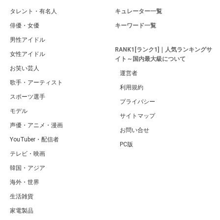
タレント・有名人
キュレーター一覧
俳優・女優
キーワード一覧
男性アイドル
RANK1[ランク1]｜人気ランキングサ
女性アイドル
イト～国内最大級について
お笑い芸人
運営者
歌手・アーティスト
利用規約
スポーツ選手
プライバシー
モデル
サイトマップ
声優・アニメ・漫画
お問い合せ
YouTuber・配信者
PC版
テレビ・映画
韓国・アジア
海外・世界
生活雑貨
家電製品