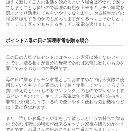
加えて新しく二人の生活を始めるという場合は不慣れで困っ
てしまうことも多いので調理の時短が出来るキッチン家電を
選ぶとより活用してもらいやすくなります。贈る相手がどの
程度料理をするのかでも変わりますがなるべくしっかりとリ
サーチして喜んでもらえるキッチン家電を選びましょう。
ポイント7.母の日に調理家電を贈る場合
母の日の人気プレゼントにはキッチン家電は外せないアイテ
ムです。贈る相手が自分の母親であれば気軽に欲しいものを
聞いてみるのも一つの手段です。
母の日に贈るキッチン家電としておすすめなのは今実際に使
用しているキッチン家電の中で長く使用しており、そろそろ
買い替え時というものをワンランク上のものでプレゼントす
るというものです。キッチン家電は年々新しい機能を持ち、
非常に便利になっているので使いやすく便利な最新機種など
は非常に喜ばれます。
また、忙しいお母さんや楽をして欲しいという気持ちで贈る
のであれば調理の時短が出来るキッチン家電を贈るのがおす
すめです。お母さんの好みに合わせて選んでみましょう。