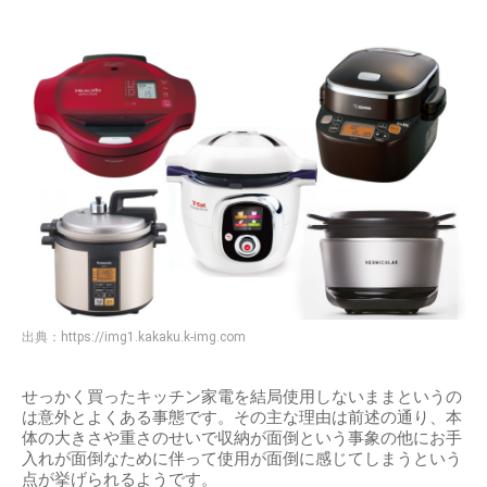
出典：
https://img1.kakaku.k-img.com
せっかく買ったキッチン家電を結局使用しないままというの
は意外とよくある事態です。その主な理由は前述の通り、本
体の大きさや重さのせいで収納が面倒という事象の他にお手
入れが面倒なために伴って使用が面倒に感じてしまうという
点が挙げられるようです。